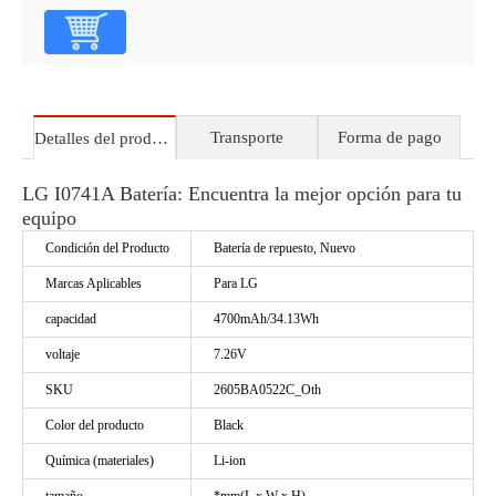
Transporte
Forma de pago
Detalles del producto
LG I0741A Batería: Encuentra la mejor opción para tu
equipo
Condición del Producto
Batería de repuesto, Nuevo
Marcas Aplicables
Para LG
capacidad
4700mAh/34.13Wh
voltaje
7.26V
SKU
2605BA0522C_Oth
Color del producto
Black
Química (materiales)
Li-ion