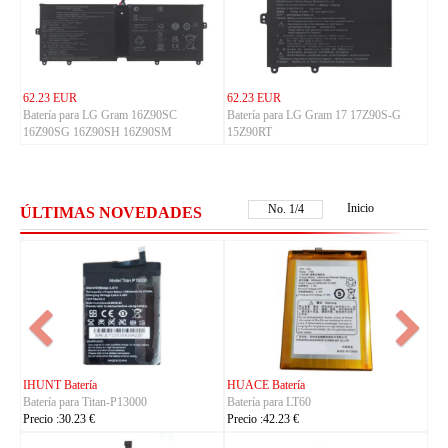
62.23 EUR
62.23 EUR
Batería para LG Gram 16Z90SC
Batería para LG Gram 17 17Z90S-G
16Z90SG 16Z90SH 16Z90SM
15Z90RT
16Z90SV
Inicio
No.
1
/
4
ÚLTIMAS NOVEDADES
FUJITSU Batería
FUJITSU Batería
Batería para RA07503-1091
Batería para RA07504-1091
Precio :24.23 €
Precio :24.23 €