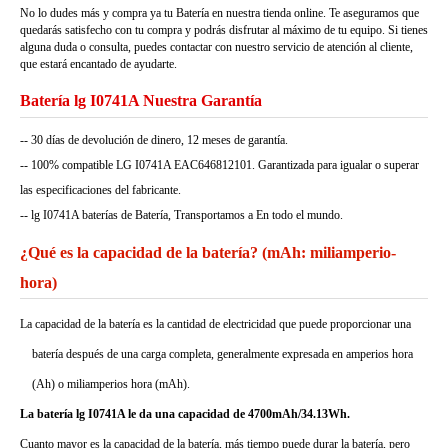
No lo dudes más y compra ya tu Batería en nuestra tienda online. Te aseguramos que
quedarás satisfecho con tu compra y podrás disfrutar al máximo de tu equipo. Si tienes
alguna duda o consulta, puedes contactar con nuestro servicio de atención al cliente,
que estará encantado de ayudarte.
Batería lg I0741A Nuestra Garantía
-- 30 días de devolución de dinero, 12 meses de garantía.
-- 100% compatible LG I0741A EAC646812101. Garantizada para igualar o superar
las especificaciones del fabricante.
-- lg I0741A baterías de Batería, Transportamos a En todo el mundo.
¿Qué es la capacidad de la batería? (mAh: miliamperio-
hora)
La capacidad de la batería es la cantidad de electricidad que puede proporcionar una
batería después de una carga completa, generalmente expresada en amperios hora
(Ah) o miliamperios hora (mAh).
La batería lg I0741A le da una capacidad de 4700mAh/34.13Wh.
Cuanto mayor es la capacidad de la batería, más tiempo puede durar la batería, pero