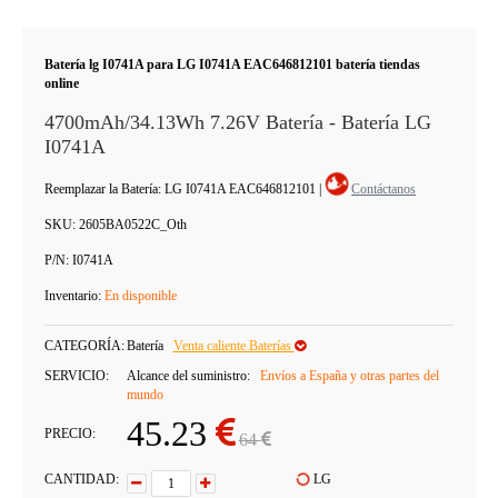
Batería lg I0741A para LG I0741A EAC646812101 batería tiendas
online
4700mAh/34.13Wh 7.26V Batería - Batería LG
I0741A
Reemplazar la Batería: LG I0741A EAC646812101
|
Contáctanos
SKU:
2605BA0522C_Oth
P/N:
I0741A
Inventario:
En disponible
CATEGORÍA:
Batería
Venta caliente Baterías
SERVICIO:
Alcance del suministro:
Envíos a España y otras partes del
mundo
45.23
PRECIO:
64
CANTIDAD:
LG