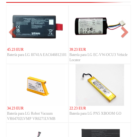
45.23 EUR
39.23 EUR
Batería para LG I0741A EAC646812101
Batería para LG EC-VW-OCU3 Vehicle
Locator
34.23 EUR
22.23 EUR
Batería para LG Robot Vacuum
Batería para LG PN5 XBOOM GO
VR64702LVMP VR6271LVMB
VR63409LV VR64604LV