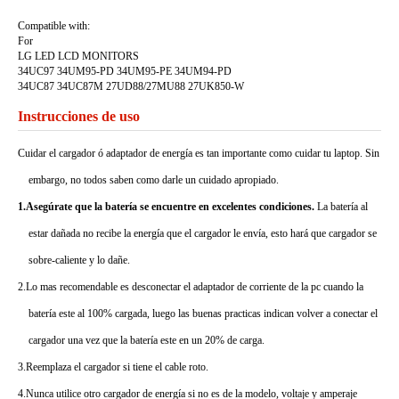
Compatible with:
For
LG LED LCD MONITORS
34UC97 34UM95-PD 34UM95-PE 34UM94-PD
34UC87 34UC87M 27UD88/27MU88 27UK850-W
Instrucciones de uso
Cuidar el cargador ó adaptador de energía es tan importante como cuidar tu laptop. Sin
embargo, no todos saben como darle un cuidado apropiado.
1.Asegúrate que la batería se encuentre en excelentes condiciones.
La batería al
estar dañada no recibe la energía que el cargador le envía, esto hará que cargador se
sobre-caliente y lo dañe.
2.Lo mas recomendable es desconectar el adaptador de corriente de la pc cuando la
batería este al 100% cargada, luego las buenas practicas indican volver a conectar el
cargador una vez que la batería este en un 20% de carga.
3.Reemplaza el cargador si tiene el cable roto.
4.Nunca utilice otro cargador de energía si no es de la modelo, voltaje y amperaje