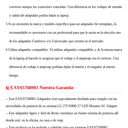
correctos aunque los conectores coincidan. Una diferencia en los voltajes de entrada
y salida del adaptador podría dañar tu laptop.
5.Si no encuentra la marca y modelo específico para un adaptador de reemplazo, lo
recomendable es asesorarse con un profesional para que le asista en la elección uno
de los adaptador Genéricos y/o Universales que existen en el mercado.
6.Utiliza adaptador compatibles: Al utilizar adaptador compatibles y de la misma marca
de la laptop,al hacerlo te aseguras que el voltaje y el amperaje sea el correcto. Una
diferencia de voltaje ó amperaje podrían dañar la batería y el cargador al mismo
tiempo.
lg EAY65768901 Nuestra Garantía
-- Este EAY65768901 Adaptador está especialmente diseñado para cumplir con las
necesidades de potencia de su sistema LG 27UN880 27 LED Monitor AC Adapter.
-- Este adaptador ligero y fácil de llevar constituye un fuente sistema de potencia allí
donde esté, en la oficina, en casa o de viaje.
-- Este producto se ha probado y validado para sus sistemas EAY65768901