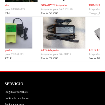
TRIMBLE Adaptador
ASUS Adaptador
Adaptador para
Adaptador para A14-150P1A
Charger_Dual_Battery_Slot
Precio :42.23 €
Precio :149.23 €
ASUS Adaptador
OLYMPUS Adaptador
Adaptador para ADP-380AB_B
Adaptador para CH4000
Precio :86.23 €
Precio :100.23 €
SERVICIO
Preguntas frecuentes
Política de devolución
Envíos y entregas