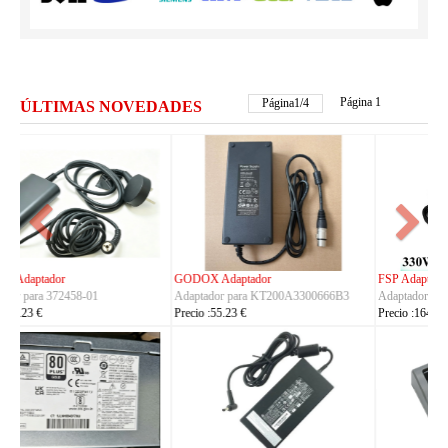
Página 1
Página
2
/
4
ÚLTIMAS NOVEDADES
FSP Adaptador
HUAWEI Adaptador
Adaptador para FSP330-ACAU3
Adaptador para S190126D1D
Precio :164.23 €
Precio :40.23 €