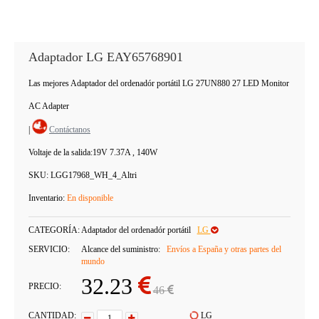
Adaptador LG EAY65768901
Las mejores Adaptador del ordenadór portátil LG 27UN880 27 LED Monitor
AC Adapter
|
Contáctanos
Voltaje de la salida:
19V 7.37A , 140W
SKU:
LGG17968_WH_4_Altri
Inventario:
En disponible
CATEGORÍA:
Adaptador del ordenadór portátil
LG
SERVICIO:
Alcance del suministro:
Envíos a España y otras partes del
mundo
32.23
PRECIO:
46
CANTIDAD:
LG