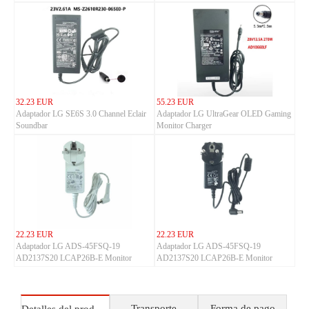
32.23 EUR
55.23 EUR
Adaptador LG SE6S 3.0 Channel Eclair
Adaptador LG UltraGear OLED Gaming
Soundbar
Monitor Charger
22.23 EUR
22.23 EUR
Adaptador LG ADS-45FSQ-19
Adaptador LG ADS-45FSQ-19
AD2137S20 LCAP26B-E Monitor
AD2137S20 LCAP26B-E Monitor
Transporte
Forma de pago