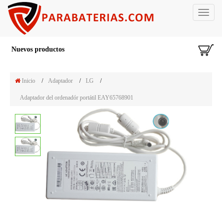
Toggle
navigat
Nuevos productos
Inicio
/
Adaptador
/
LG
/
Adaptador del ordenadór portátil EAY65768901