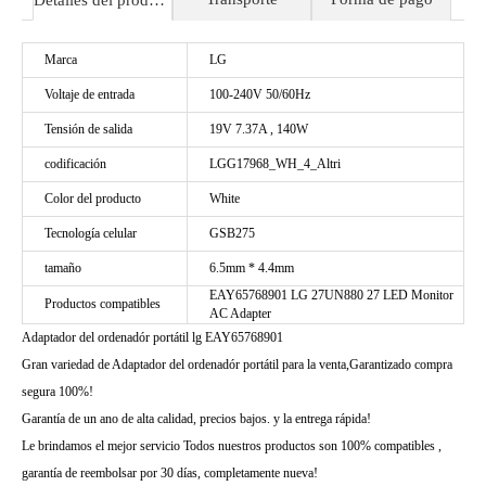
Detalles del producto
Marca
LG
Voltaje de entrada
100-240V 50/60Hz
Tensión de salida
19V 7.37A , 140W
codificación
LGG17968_WH_4_Altri
Color del producto
White
Tecnología celular
GSB275
tamaño
6.5mm * 4.4mm
EAY65768901 LG 27UN880 27 LED Monitor
Productos compatibles
AC Adapter
Adaptador del ordenadór portátil lg EAY65768901
Gran variedad de Adaptador del ordenadór portátil para la venta,Garantizado compra
segura 100%!
Garantía de un ano de alta calidad, precios bajos. y la entrega rápida!
Le brindamos el mejor servicio Todos nuestros productos son 100% compatibles ,
garantía de reembolsar por 30 días, completamente nueva!