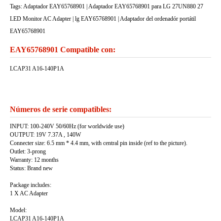
Tags: Adaptador EAY65768901 | Adaptador EAY65768901 para LG 27UN880 27
LED Monitor AC Adapter | lg EAY65768901 | Adaptador del ordenadór portátil
EAY65768901
EAY65768901 Compatible con:
LCAP31 A16-140P1A
Números de serie compatibles:
INPUT: 100-240V 50/60Hz (for worldwide use)
OUTPUT: 19V 7.37A , 140W
Connecter size: 6.5 mm * 4.4 mm, with central pin inside (ref to the picture).
Outlet: 3-prong
Warranty: 12 months
Status: Brand new
Package includes:
1 X AC Adapter
Model:
LCAP31 A16-140P1A