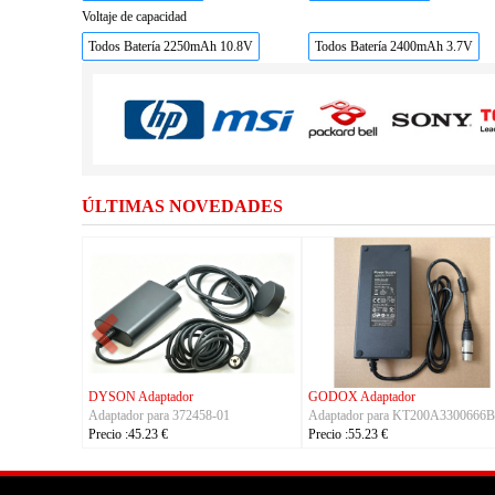
Voltaje de capacidad
Todos Batería 2250mAh 10.8V
Todos Batería 2400mAh 3.7V
ÚLTIMAS NOVEDADES
GIGABYTE Adaptador
IMET Adaptador
APD 
Adaptador para PA-1151-76
Adaptador para CR040-HS
Adap
Precio :50.23 €
Precio :229.23 €
Preci