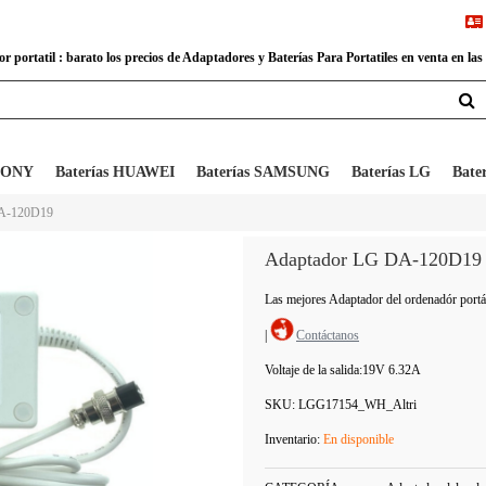
 portatil : barato los precios de Adaptadores y Baterías Para Portatiles en venta en las
 SONY
Baterías HUAWEI
Baterías SAMSUNG
Baterías LG
Bate
 DA-120D19
Adaptador LG DA-120D19
Las mejores Adaptador del ordenadór po
|
Contáctanos
Voltaje de la salida:
19V 6.32A
SKU:
LGG17154_WH_Altri
Inventario:
En disponible