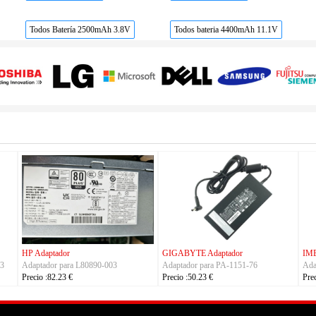
Todos Batería 2500mAh 3.8V
Todos bateria 4400mAh 11.1V
Adaptador
FSP Adaptador
HUAWEI Adapt
tador para DA-48T12
Adaptador para FSP330-ACAU3
Adaptador par
o :22.23 €
Precio :164.23 €
Precio :40.23 €