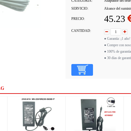
CATEGORÍA:
Adaptador del orden
SERVICIO:
Alcance del sumini
45.23
PRECIO:
CANTIDAD:
● Garantía: ¡1 año!
● Compre con noso
● 100% de garantía
● 30 días de garant
LG