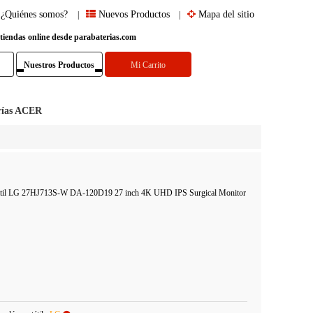
¿Quiénes somos?
Nuevos Productos
Mapa del sitio
|
|
 tiendas online desde parabaterias.com
Nuestros Productos
Mi Carrito
rías ACER
rtátil LG 27HJ713S-W DA-120D19 27 inch 4K UHD IPS Surgical Monitor