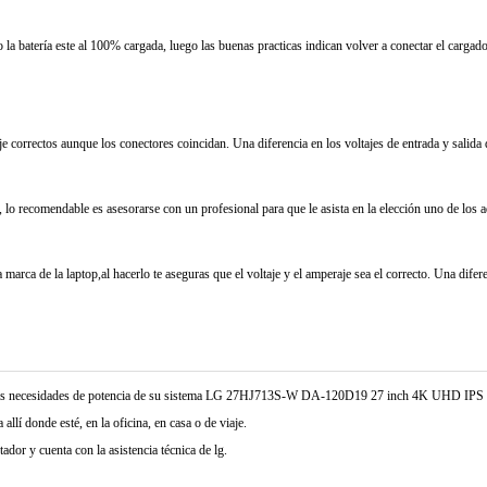
la batería este al 100% cargada, luego las buenas practicas indican volver a conectar el cargad
je correctos aunque los conectores coincidan. Una diferencia en los voltajes de entrada y salida
 lo recomendable es asesorarse con un profesional para que le asista en la elección uno de los 
marca de la laptop,al hacerlo te aseguras que el voltaje y el amperaje sea el correcto. Una difer
 las necesidades de potencia de su sistema LG 27HJ713S-W DA-120D19 27 inch 4K UHD IPS 
allí donde esté, en la oficina, en casa o de viaje.
or y cuenta con la asistencia técnica de lg.