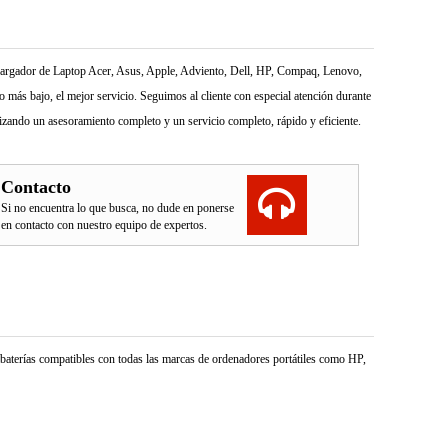
l Cargador de Laptop Acer, Asus, Apple, Adviento, Dell, HP, Compaq, Lenovo,
más bajo, el mejor servicio. Seguimos al cliente con especial atención durante
izando un asesoramiento completo y un servicio completo, rápido y eficiente.
Contacto
Si no encuentra lo que busca, no dude en ponerse
en contacto con nuestro equipo de expertos.
e baterías compatibles con todas las marcas de ordenadores portátiles como HP,