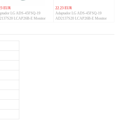
23 EUR
22.23 EUR
ptador LG ADS-45FSQ-19
Adaptador LG ADS-45FSQ-19
137S20 LCAP26B-E Monitor
AD2137S20 LCAP26B-E Monitor