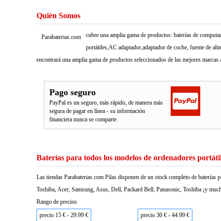
Quién Somos
cubre una amplia gama de productos: baterías de computado
Parabaterias.com
portátiles,AC adaptador,adaptador de coche, fuente de ali
encontrará una amplia gama de productos seleccionados de las mejores marcas a
Pago seguro
PayPal es un seguro, más rápido, de manera más
segura de pagar en línea - su información
financiera nunca se comparte.
Baterías para todos los modelos de ordenadores portáti
Las tiendas Parabaterias.com Pilas disponen de un stock completo de baterías p
Toshiba, Acer, Samsung, Asus, Dell, Packard Bell, Panasonic, Toshiba ¡y much
Rango de precios
precio 15 € - 29.99 €
precio 30 € - 44.99 €