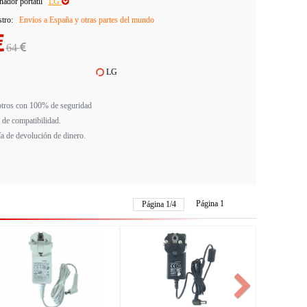
adór portátil
LG
stro:
Envíos a España y otras partes del mundo
64
LG
tros con 100% de seguridad
 de compatibilidad.
ía de devolución de dinero.
Página 1
Página
1
/
4