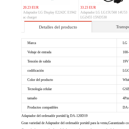
20.23 EUR
33.23 EUR
Adaptador LG Display E2242C E1942
Adaptador LG LG15U560 14U53
ac charger
LGZ455 15ND530
Transp
Detalles del producto
Marca
LG
Voltaje de entrada
100
Tensión de salida
19V
codificación
LGG
Color del producto
Whi
Tecnología celular
GSB
tamaño
4Pin
Productos compatibles
DA-
Adaptador del ordenadór portátil lg DA-120D19
Gran variedad de Adaptador del ordenadór portátil para la venta,Garantizado 