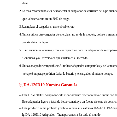
dañe.
2.Lo mas recomendable es desconectar el adaptador de corriente de la pc cuando 
que la batería este en un 20% de carga.
3.Reemplaza el cargador si tiene el cable roto.
4.Nunca utilice otro cargador de energía si no es de la modelo, voltaje y ampera
podría dañar tu laptop.
5.Si no encuentra la marca y modelo específico para un adaptador de reemplazo,
Genéricos y/o Universales que existen en el mercado.
6.Utiliza adaptador compatibles: Al utilizar adaptador compatibles y de la misma 
voltaje ó amperaje podrían dañar la batería y el cargador al mismo tiempo.
lg DA-120D19 Nuestra Garantía
-- Este DA-120D19 Adaptador está especialmente diseñado para cumplir con
-- Este adaptador ligero y fácil de llevar constituye un fuente sistema de potencia 
-- Este producto se ha probado y validado para sus sistemas DA-120D19 Adaptad
-- lg DA-120D19 Adaptador , Transportamos a En todo el mundo.