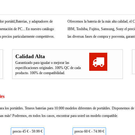
r portátil,Baterías, y adaptadores de
Ofrecemos la bateria de la más alta calidad, e
mentación de PC... En nuestro catálogo
IBM, Toshiba, Fujitsu, Samsung, Sony el precio 
 precios particularmente competitivos.
las diversas fases de compra y posventa, garant
Calidad Alta
Garantizado para igualar o mejorar las
especificaciones originales. 100% QC de cada
producto. 100% de compatibilidad.
les
ara los portátiles. Teneos baterías para 10.000 modelos diferentes de portátiles. Disponemos d
as más! Podremos, en todos los casos, encontrar para usted un modelo compatible.
precio 45 € - 59.99 €
precio 60 € - 74.99 €