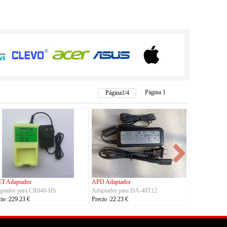
Página 1
Página
1
/
4
ador
TRIMBLE Adaptador
ASUS Adaptador
a S190126D1D
Adaptador para
Adaptador para A14-150
Charger_Dual_Battery_Slot
Precio :42.23 €
Precio :149.23 €