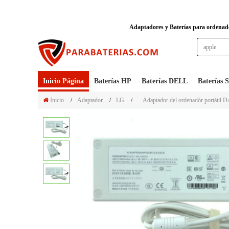
Adaptadores y Baterías para ordenador
Inicio Página
Baterías HP
Baterías DELL
Baterías
Inicio
/
Adaptador
/
LG
/
Adaptador del ordenadór portátil