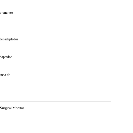
or una vez
 del adaptador
adaptador
encia de
Surgical Monitor.