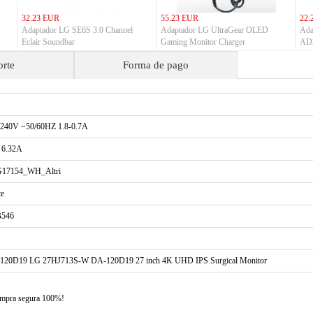
32.23 EUR
55.23 EUR
22.
Adaptador LG SE6S 3.0 Channel
Adaptador LG UltraGear OLED
Ada
Eclair Soundbar
Gaming Monitor Charger
AD2
orte
Forma de pago
-240V ~50/60HZ 1.8-0.7A
 6.32A
17154_WH_Altri
te
546
120D19 LG 27HJ713S-W DA-120D19 27 inch 4K UHD IPS Surgical Monitor
compra segura 100%!