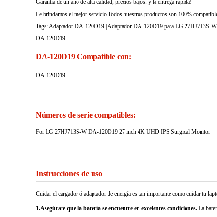
Garantía de un ano de alta calidad, precios bajos. y la entrega rápida!
Le brindamos el mejor servicio Todos nuestros productos son 100% compatibles
Tags: Adaptador DA-120D19 | Adaptador DA-120D19 para LG 27HJ713S-W DA
DA-120D19
DA-120D19 Compatible con:
DA-120D19
Números de serie compatibles:
For LG 27HJ713S-W DA-120D19 27 inch 4K UHD IPS Surgical Monitor
Instrucciones de uso
Cuidar el cargador ó adaptador de energía es tan importante como cuidar tu la
1.Asegúrate que la batería se encuentre en excelentes condiciones.
La bater