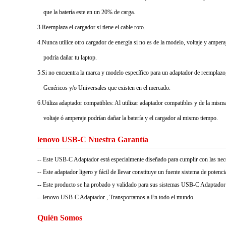
que la batería este en un 20% de carga.
3.Reemplaza el cargador si tiene el cable roto.
4.Nunca utilice otro cargador de energía si no es de la modelo, voltaje y ampera
podría dañar tu laptop.
5.Si no encuentra la marca y modelo específico para un adaptador de reemplazo,
Genéricos y/o Universales que existen en el mercado.
6.Utiliza adaptador compatibles: Al utilizar adaptador compatibles y de la misma 
voltaje ó amperaje podrían dañar la batería y el cargador al mismo tiempo.
lenovo USB-C Nuestra Garantía
-- Este USB-C Adaptador está especialmente diseñado para cumplir con las n
-- Este adaptador ligero y fácil de llevar constituye un fuente sistema de potencia 
-- Este producto se ha probado y validado para sus sistemas USB-C Adaptador y
-- lenovo USB-C Adaptador , Transportamos a En todo el mundo.
Quién Somos