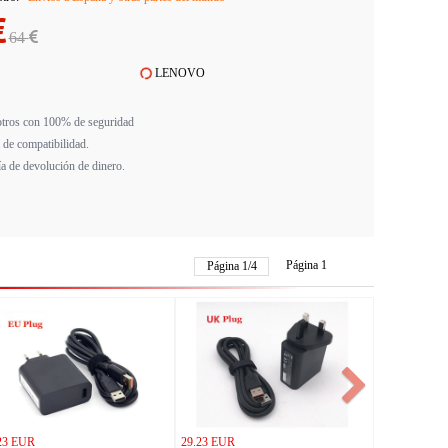
64
LENOVO
tros con 100% de seguridad
 de compatibilidad.
ía de devolución de dinero.
Página 1
Página
1
/
4
23 EUR
29.23 EUR