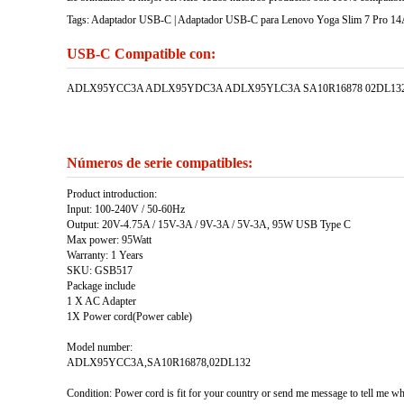
Tags: Adaptador USB-C | Adaptador USB-C para Lenovo Yoga Slim 7 Pro 14A
USB-C Compatible con:
ADLX95YCC3A ADLX95YDC3A ADLX95YLC3A SA10R16878 02DL13
Números de serie compatibles:
Product introduction:
Input: 100-240V / 50-60Hz
Output: 20V-4.75A / 15V-3A / 9V-3A / 5V-3A, 95W USB Type C
Max power: 95Watt
Warranty: 1 Years
SKU: GSB517
Package include
1 X AC Adapter
1X Power cord(Power cable)
Model number:
ADLX95YCC3A,SA10R16878,02DL132
Condition: Power cord is fit for your country or send me message to tell me w