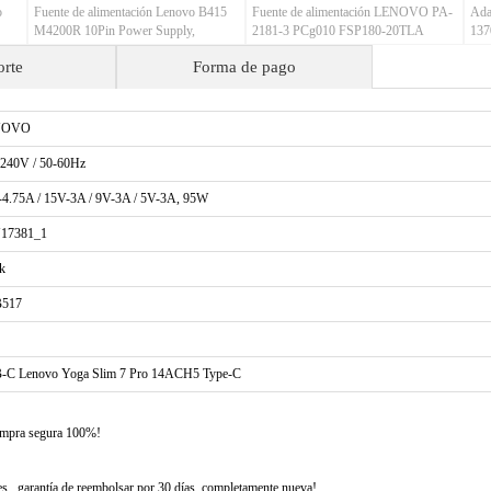
o
Fuente de alimentación Lenovo B415
Fuente de alimentación LENOVO PA-
Ada
M4200R 10Pin Power Supply,
2181-3 PCg010 FSP180-20TLA
137
LENOVO M310 M410 M415 M510
PCK014
orte
Forma de pago
M610
NOVO
-240V / 50-60Hz
4.75A / 15V-3A / 9V-3A / 5V-3A, 95W
17381_1
k
517
-C Lenovo Yoga Slim 7 Pro 14ACH5 Type-C
compra segura 100%!
 , garantía de reembolsar por 30 días, completamente nueva!