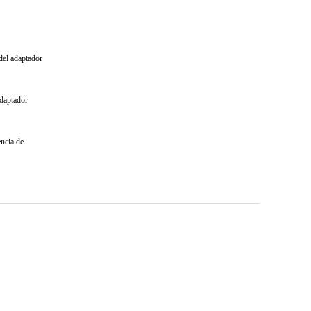
 del adaptador
adaptador
encia de