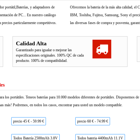
r portátil,Baterías, y adaptadores de
Ofrecemos la bateria de la más alta calidad, e
mentación de PC... En nuestro catálogo
IBM, Toshiba, Fujitsu, Samsung, Sony el precio 
 precios particularmente competitivos.
las diversas fases de compra y posventa, garant
Calidad Alta
Garantizado para igualar o mejorar las
especificaciones originales. 100% QC de cada
producto. 100% de compatibilidad.
les
ara los portátiles. Teneos baterías para 10.000 modelos diferentes de portátiles. Disponemos d
as más! Podremos, en todos los casos, encontrar para usted un modelo compatible.
precio 45 € - 59.99 €
precio 60 € - 74.99 €
Todos Batería 2500mAh 3.8V
Todos bateria 4400mAh 11.1V