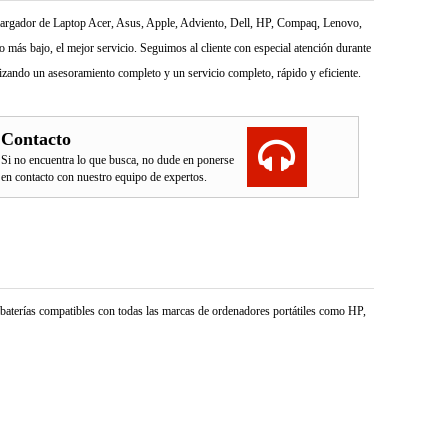
l Cargador de Laptop Acer, Asus, Apple, Adviento, Dell, HP, Compaq, Lenovo,
más bajo, el mejor servicio. Seguimos al cliente con especial atención durante
izando un asesoramiento completo y un servicio completo, rápido y eficiente.
Contacto
Si no encuentra lo que busca, no dude en ponerse
en contacto con nuestro equipo de expertos.
e baterías compatibles con todas las marcas de ordenadores portátiles como HP,