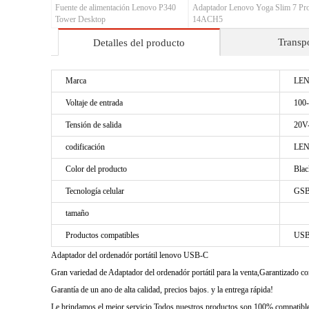
Fuente de alimentación Lenovo P340
Adaptador Lenovo Yoga Slim 7 Pr
Tower Desktop
14ACH5
Transp
Detalles del producto
Marca
LE
Voltaje de entrada
100
Tensión de salida
20V-
codificación
LEN
Color del producto
Blac
Tecnología celular
GSB
tamaño
Productos compatibles
USB
Adaptador del ordenadór portátil lenovo USB-C
Gran variedad de Adaptador del ordenadór portátil para la venta,Garantizado 
Garantía de un ano de alta calidad, precios bajos. y la entrega rápida!
Le brindamos el mejor servicio Todos nuestros productos son 100% compatibles