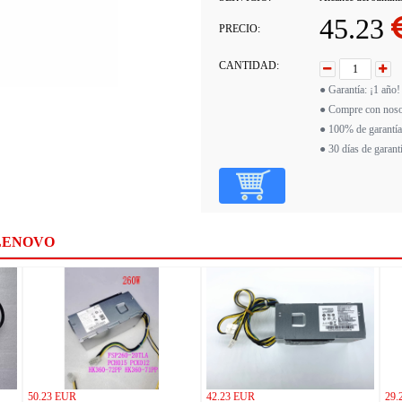
45.23
PRECIO:
CANTIDAD:
● Garantía: ¡1 año!
● Compre con noso
● 100% de garantía
● 30 días de garant
LENOVO
50.23 EUR
42.23 EUR
29.