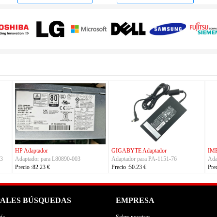
HUAWEI Adaptador
TRIMBLE Adaptador
ACAU3
Adaptador para S190126D1D
Adaptador para
Precio :40.23 €
Charger_Dual_Battery_Slot
Precio :149.23 €
PALES BÚSQUEDAS
EMPRESA