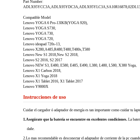
Part Number:
ADLX95YCC3A,ADLX95YDC3A,ADLX95YLC3A,SA10R16878,02DL1
Compatible Model
Lenovo YOGA 6 Pro-13IKB(YOGA 920),
Lenovo YOGA S730,
Lenovo YOGA 730,
Lenovo YOGA 720,
Lenovo ideapad 720s-13,
Lenovo X280,A485,R480,T480,T480s,T580
Lenovo New S1 2018,New S2 2018,
Lenovo S2 2016, S2 2017
Lenovo NEW S3, E480, E580, E485, E490, L380, L480, L580, X380 Yoga,
Lenovo X1 Carbon 2018,
Lenovo X1 Yoga 2018
Lenovo X1 Tablet 2016, X1 Tablet 2017
Lenovo Y9000X
Instrucciones de uso
Cuidar el cargador ó adaptador de energía es tan importante como cuidar tu la
1.Asegúrate que la batería se encuentre en excelentes condiciones.
La bater
dañe.
2.Lo mas recomendable es desconectar el adaptador de corriente de la pc cuando 