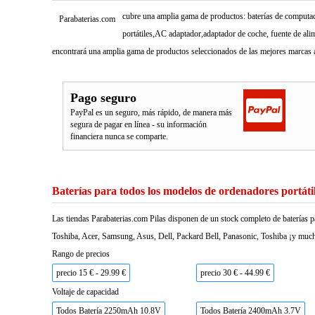
cubre una amplia gama de productos: baterías de computado
Parabaterias.com
portátiles,AC adaptador,adaptador de coche, fuente de ali
encontrará una amplia gama de productos seleccionados de las mejores marcas a
Pago seguro
PayPal es un seguro, más rápido, de manera más
segura de pagar en línea - su información
financiera nunca se comparte.
Baterías para todos los modelos de ordenadores portáti
Las tiendas Parabaterias.com Pilas disponen de un stock completo de baterías p
Toshiba, Acer, Samsung, Asus, Dell, Packard Bell, Panasonic, Toshiba ¡y much
Rango de precios
precio 15 € - 29.99 €
precio 30 € - 44.99 €
Voltaje de capacidad
Todos Batería 2250mAh 10.8V
Todos Batería 2400mAh 3.7V