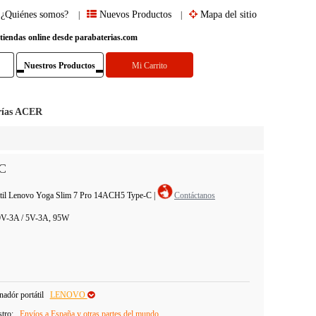
¿Quiénes somos?
Nuevos Productos
Mapa del sitio
|
|
 tiendas online desde parabaterias.com
Nuestros Productos
Mi Carrito
rías ACER
C
tátil Lenovo Yoga Slim 7 Pro 14ACH5 Type-C
|
Contáctanos
 9V-3A / 5V-3A, 95W
adór portátil
LENOVO
stro:
Envíos a España y otras partes del mundo