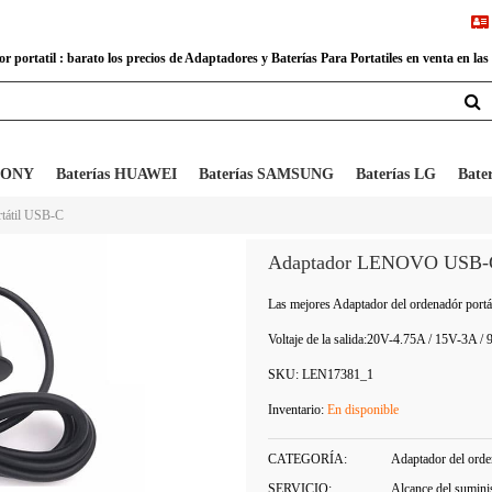
 portatil : barato los precios de Adaptadores y Baterías Para Portatiles en venta en las
 SONY
Baterías HUAWEI
Baterías SAMSUNG
Baterías LG
Bate
rtátil USB-C
Adaptador LENOVO USB-
Las mejores Adaptador del ordenadór por
Voltaje de la salida:
20V-4.75A / 15V-3A /
SKU:
LEN17381_1
Inventario:
En disponible
CATEGORÍA:
Adaptador del orden
SERVICIO:
Alcance del sumini