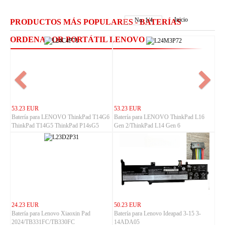
Inicio
No.
1
/
4
PRODUCTOS MÁS POPULARES - BATERÍAS
ORDENADOR PORTÁTIL LENOVO
53.23 EUR
53.23 EUR
Batería para LENOVO ThinkPad T14G6
Batería para LENOVO ThinkPad L16
ThinkPad T14G5 ThinkPad P14sG5
Gen 2/ThinkPad L14 Gen 6
ThinkPad P14sG6
24.23 EUR
50.23 EUR
Batería para Lenovo Xiaoxin Pad
Batería para Lenovo Ideapad 3-15 3-
2024/TB331FC/TB330FC
14ADA05