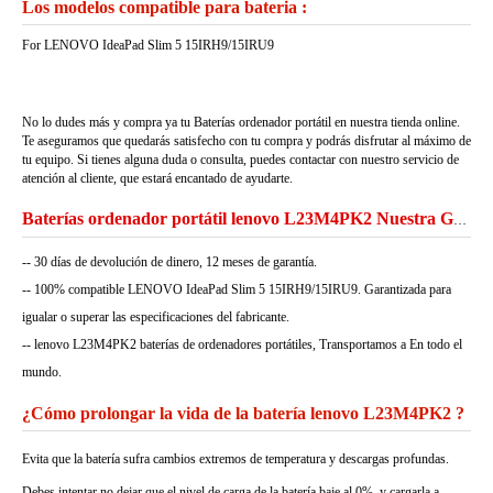
Los modelos compatible para bateria :
For LENOVO IdeaPad Slim 5 15IRH9/15IRU9
No lo dudes más y compra ya tu Baterías ordenador portátil en nuestra tienda online.
Te aseguramos que quedarás satisfecho con tu compra y podrás disfrutar al máximo de
tu equipo. Si tienes alguna duda o consulta, puedes contactar con nuestro servicio de
atención al cliente, que estará encantado de ayudarte.
Baterías ordenador portátil lenovo L23M4PK2 Nuestra Garantía
-- 30 días de devolución de dinero, 12 meses de garantía.
-- 100% compatible LENOVO IdeaPad Slim 5 15IRH9/15IRU9. Garantizada para
igualar o superar las especificaciones del fabricante.
-- lenovo L23M4PK2 baterías de ordenadores portátiles, Transportamos a En todo el
mundo.
¿Cómo prolongar la vida de la batería lenovo L23M4PK2 ?
Evita que la batería sufra cambios extremos de temperatura y descargas profundas.
Debes intentar no dejar que el nivel de carga de la batería baje al 0%, y cargarla a