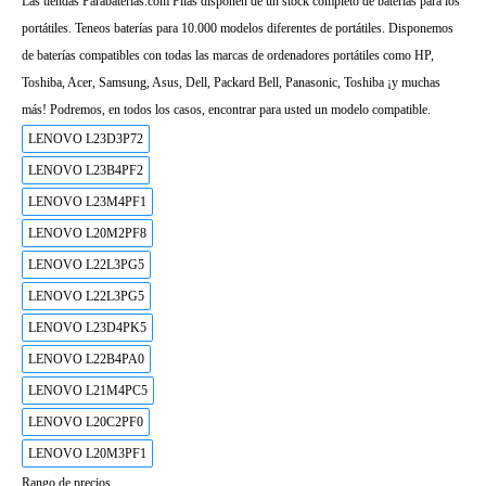
Las tiendas Parabaterias.com Pilas disponen de un stock completo de baterías para los
portátiles. Teneos baterías para 10.000 modelos diferentes de portátiles. Disponemos
de baterías compatibles con todas las marcas de ordenadores portátiles como HP,
Toshiba, Acer, Samsung, Asus, Dell, Packard Bell, Panasonic, Toshiba ¡y muchas
más! Podremos, en todos los casos, encontrar para usted un modelo compatible.
LENOVO L23D3P72
LENOVO L23B4PF2
LENOVO L23M4PF1
LENOVO L20M2PF8
LENOVO L22L3PG5
LENOVO L22L3PG5
LENOVO L23D4PK5
LENOVO L22B4PA0
LENOVO L21M4PC5
LENOVO L20C2PF0
LENOVO L20M3PF1
Rango de precios