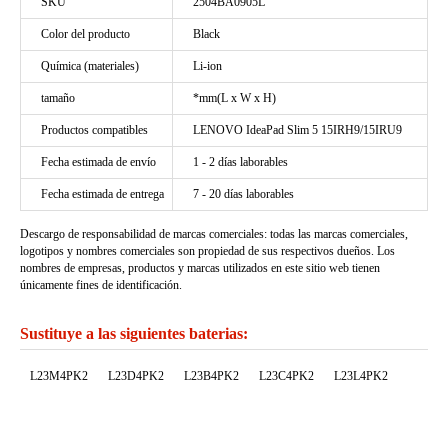
SKU
2504BA0905L
Color del producto
Black
Química (materiales)
Li-ion
tamaño
*mm(L x W x H)
Productos compatibles
LENOVO IdeaPad Slim 5 15IRH9/15IRU9
Fecha estimada de envío
1 - 2 días laborables
Fecha estimada de entrega
7 - 20 días laborables
Descargo de responsabilidad de marcas comerciales: todas las marcas comerciales,
logotipos y nombres comerciales son propiedad de sus respectivos dueños. Los
nombres de empresas, productos y marcas utilizados en este sitio web tienen
únicamente fines de identificación.
Sustituye a las siguientes baterias:
L23M4PK2
L23D4PK2
L23B4PK2
L23C4PK2
L23L4PK2