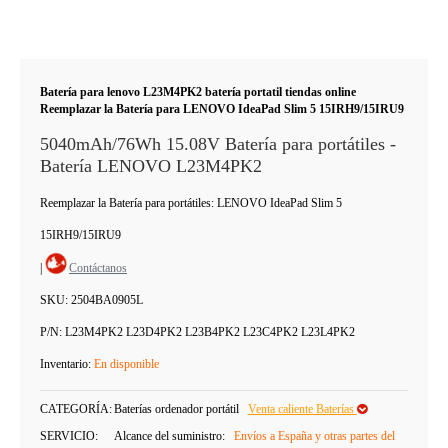
Batería para lenovo L23M4PK2 batería portatil tiendas online
Reemplazar la Batería para LENOVO IdeaPad Slim 5 15IRH9/15IRU9
5040mAh/76Wh 15.08V Batería para portátiles -
Batería LENOVO L23M4PK2
Reemplazar la Batería para portátiles: LENOVO IdeaPad Slim 5
15IRH9/15IRU9
|
Contáctanos
SKU:
2504BA0905L
P/N:
L23M4PK2 L23D4PK2 L23B4PK2 L23C4PK2 L23L4PK2
Inventario:
En disponible
CATEGORÍA:
Baterías ordenador portátil
Venta caliente Baterías
SERVICIO:
Alcance del suministro:
Envíos a España y otras partes del