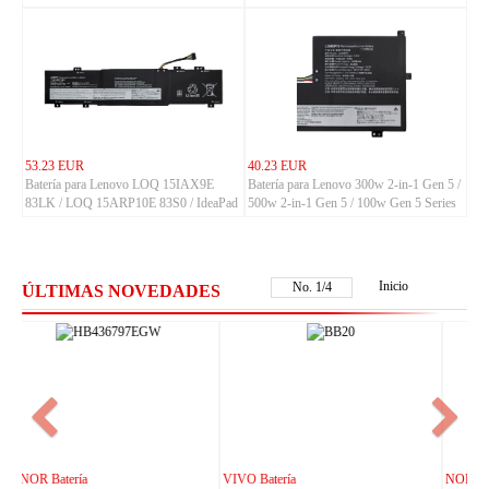
53.23 EUR
40.23 EUR
Batería para Lenovo LOQ 15IAX9E
Batería para Lenovo 300w 2-in-1 Gen 5 /
83LK / LOQ 15ARP10E 83S0 / IdeaPad
500w 2-in-1 Gen 5 / 100w Gen 5 Series
Slim 3-14ITN9 83L6 3-15ITN9 83L7
Series
Inicio
No.
1
/
4
ÚLTIMAS NOVEDADES
NOKIA Batería
ASUS Batería