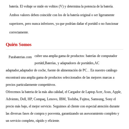
batería. El voltaje se mide en voltios (V) y determina la potencia de la batería.
Ambos valores deben coincidir con los de la batería original o ser ligeramente
superiores, pero nunca inferiores, ya que podrían dañar el portátil o no funcionar
correctamente.
Quién Somos
cubre una amplia gama de productos: baterías de computador
Parabaterias.com
portátil,Baterías, y adaptadores de portátiles,AC
adaptador,adaptador de coche, fuente de alimentación de PC... En nuestro catálogo
encontrará una amplia gama de productos seleccionados de las mejores marcas a
precios particularmente competitivos.
Ofrecemos la bateria de la más alta calidad, el Cargador de Laptop Acer, Asus, Apple,
Adviento, Dell, HP, Compaq, Lenovo, IBM, Toshiba, Fujitsu, Samsung, Sony el
precio más bajo, el mejor servicio. Seguimos al cliente con especial atención durante
las diversas fases de compra y posventa, garantizando un asesoramiento completo y
un servicio completo, rápido y eficiente.