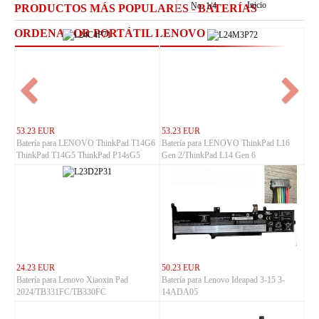
Inicio
No.
1
/
4
PRODUCTOS MÁS POPULARES - BATERÍAS
ORDENADOR PORTÁTIL LENOVO
53.23 EUR
53.23 EUR
Batería para LENOVO ThinkPad T14G6
Batería para LENOVO ThinkPad L16
ThinkPad T14G5 ThinkPad P14sG5
Gen 2/ThinkPad L14 Gen 6
ThinkPad P14sG6
24.23 EUR
50.23 EUR
Batería para Lenovo Xiaoxin Pad
Batería para Lenovo Ideapad 3-15 3-
2024/TB331FC/TB330FC
14ADA05