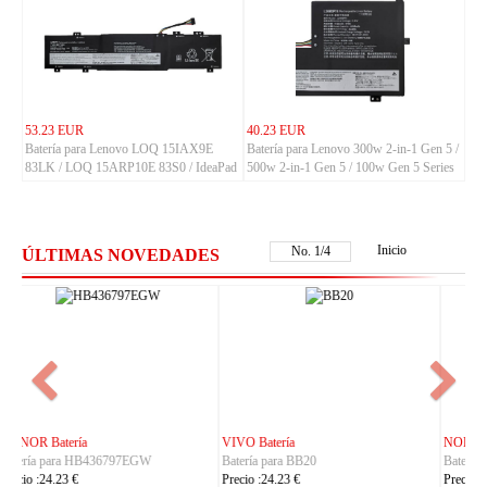
53.23 EUR
40.23 EUR
Batería para Lenovo LOQ 15IAX9E
Batería para Lenovo 300w 2-in-1 Gen 5 /
83LK / LOQ 15ARP10E 83S0 / IdeaPad
500w 2-in-1 Gen 5 / 100w Gen 5 Series
Slim 3-14ITN9 83L6 3-15ITN9 83L7
Series
Inicio
No.
1
/
4
ÚLTIMAS NOVEDADES
NOKIA Batería
ASUS Batería
Batería para BL-25AA
Batería para C21P2401
Precio :23.23 €
Precio :37.23 €