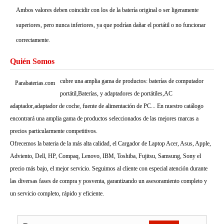
Ambos valores deben coincidir con los de la batería original o ser ligeramente
superiores, pero nunca inferiores, ya que podrían dañar el portátil o no funcionar
correctamente.
Quién Somos
cubre una amplia gama de productos: baterías de computador
Parabaterias.com
portátil,Baterías, y adaptadores de portátiles,AC
adaptador,adaptador de coche, fuente de alimentación de PC... En nuestro catálogo
encontrará una amplia gama de productos seleccionados de las mejores marcas a
precios particularmente competitivos.
Ofrecemos la bateria de la más alta calidad, el Cargador de Laptop Acer, Asus, Apple,
Adviento, Dell, HP, Compaq, Lenovo, IBM, Toshiba, Fujitsu, Samsung, Sony el
precio más bajo, el mejor servicio. Seguimos al cliente con especial atención durante
las diversas fases de compra y posventa, garantizando un asesoramiento completo y
un servicio completo, rápido y eficiente.