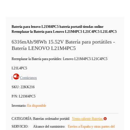
Batería para lenovo L21M4PC5 batería portatil tiendas online
Reemplazar la Batería para Lenovo L21M4PC5 L21C4PC5 L21L4PC5
6316mAh/98Wh 15.52V Batería para portátiles -
Batería LENOVO L21M4PC5
Reemplazar la Batería para portátiles: Lenovo L21M4PC5 L21C4PC5
L21L4PC5
|
Contáctanos
SKU:
22KK216
P/N:
L21M4PC5
Inventario:
En disponible
CATEGORÍA:
Baterías ordenador portátil
Venta caliente Baterías
SERVICIO:
Alcance del suministro:
Envíos a España y otras partes del