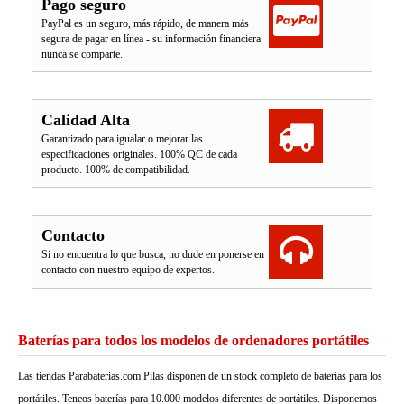
Pago seguro
PayPal es un seguro, más rápido, de manera más
segura de pagar en línea - su información financiera
nunca se comparte.
Calidad Alta
Garantizado para igualar o mejorar las
especificaciones originales. 100% QC de cada
producto. 100% de compatibilidad.
Contacto
Si no encuentra lo que busca, no dude en ponerse en
contacto con nuestro equipo de expertos.
Baterías para todos los modelos de ordenadores portátiles
Las tiendas Parabaterias.com Pilas disponen de un stock completo de baterías para los
portátiles. Teneos baterías para 10.000 modelos diferentes de portátiles. Disponemos