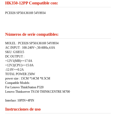
HK350-12PP Compatible con:
PCE026 SP50A36169 54Y8934
Números de serie compatibles:
MOLEL : PCE026 SP50A36169 54Y8934
AC INPUT : 100-240V~,50-60Hz,4.0A
SKU: GSB515
DC OUTPUT :
+12V1(MB)==17.0A
+12V2(CPU)==15.0A
-12.0V==0.2A
TOTAL POWER 250W
power size : 15CM *14CM *8.5CM
Compatible Models:
For Lenovo ThinkStation P320
Lenovo Thinkserver TS150 THINKCENTRE M700
Interface: 10PIN+4PIN
Instrucciones de uso