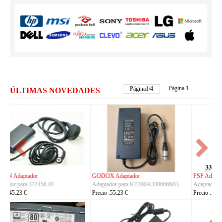
Página 1
Página
2
/
4
ÚLTIMAS NOVEDADES
FSP Adaptador
HUAWEI Adaptador
Adaptador para FSP330-ACAU3
Adaptador para S190126D1D
Precio :164.23 €
Precio :40.23 €