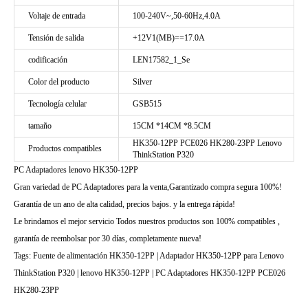
Voltaje de entrada
100-240V~,50-60Hz,4.0A
Tensión de salida
+12V1(MB)==17.0A
codificación
LEN17582_1_Se
Color del producto
Silver
Tecnología celular
GSB515
tamaño
15CM *14CM *8.5CM
HK350-12PP PCE026 HK280-23PP Lenovo
Productos compatibles
ThinkStation P320
PC Adaptadores lenovo HK350-12PP
Gran variedad de PC Adaptadores para la venta,Garantizado compra segura 100%!
Garantía de un ano de alta calidad, precios bajos. y la entrega rápida!
Le brindamos el mejor servicio Todos nuestros productos son 100% compatibles ,
garantía de reembolsar por 30 días, completamente nueva!
Tags: Fuente de alimentación HK350-12PP | Adaptador HK350-12PP para Lenovo
ThinkStation P320 | lenovo HK350-12PP | PC Adaptadores HK350-12PP PCE026
HK280-23PP