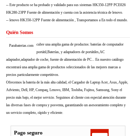
-- Este producto se ha probado y validado para sus sistemas HK350-12PP PCE026
HK280-23PP Fuente de alimentación y cuenta con la asistencia técnica de lenovo.
-- lenovo HK350-12PP Fuente de alimentación , Transportamos a En todo el mundo.
Quién Somos
cubre una amplia gama de productos: baterías de computador
Parabaterias.com
portátil,Baterías, y adaptadores de portátiles,AC
adaptador,adaptador de coche, fuente de alimentación de PC... En nuestro catálogo
encontrará una amplia gama de productos seleccionados de las mejores marcas a
precios particularmente competitivos.
Ofrecemos la bateria de la más alta calidad, el Cargador de Laptop Acer, Asus, Apple,
Adviento, Dell, HP, Compaq, Lenovo, IBM, Toshiba, Fujitsu, Samsung, Sony el
precio más bajo, el mejor servicio. Seguimos al cliente con especial atención durante
las diversas fases de compra y posventa, garantizando un asesoramiento completo y
un servicio completo, rápido y eficiente.
Pago seguro