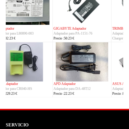
TRIMBLE Adaptador
ASUS Adaptador
Adaptador para
Adaptador para A14-150P1A
Charger_Dual_Battery_Slot
Precio :42.23 €
Precio :149.23 €
ASUS Adaptador
OLYMPUS Adaptador
Adaptador para ADP-380AB_B
Adaptador para CH4000
Precio :86.23 €
Precio :100.23 €
SERVICIO