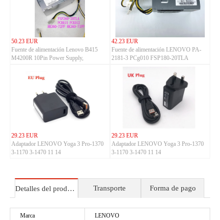
50.23 EUR
42.23 EUR
Fuente de alimentación Lenovo B415
Fuente de alimentación LENOVO PA-
M4200R 10Pin Power Supply,
2181-3 PCg010 FSP180-20TLA
LENOVO M310 M410 M415 M510
PCK014
M610
29.23 EUR
29.23 EUR
Adaptador LENOVO Yoga 3 Pro-1370
Adaptador LENOVO Yoga 3 Pro-1370
3-1170 3-1470 11 14
3-1170 3-1470 11 14
Transporte
Forma de pago
Detalles del producto
Marca
LENOVO