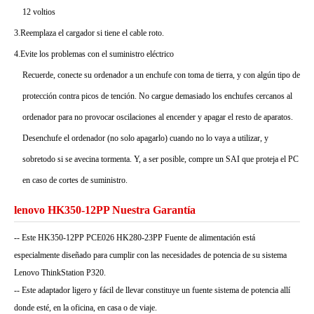
12 voltios
3.Reemplaza el cargador si tiene el cable roto.
4.Evite los problemas con el suministro eléctrico
Recuerde, conecte su ordenador a un enchufe con toma de tierra, y con algún tipo de
protección contra picos de tención. No cargue demasiado los enchufes cercanos al
ordenador para no provocar oscilaciones al encender y apagar el resto de aparatos.
Desenchufe el ordenador (no solo apagarlo) cuando no lo vaya a utilizar, y
sobretodo si se avecina tormenta. Y, a ser posible, compre un SAI que proteja el PC
en caso de cortes de suministro.
lenovo HK350-12PP Nuestra Garantía
-- Este HK350-12PP PCE026 HK280-23PP Fuente de alimentación está
especialmente diseñado para cumplir con las necesidades de potencia de su sistema
Lenovo ThinkStation P320.
-- Este adaptador ligero y fácil de llevar constituye un fuente sistema de potencia allí
donde esté, en la oficina, en casa o de viaje.