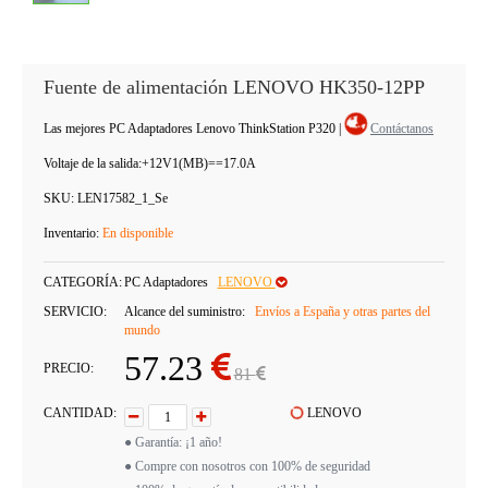
Fuente de alimentación LENOVO HK350-12PP
Las mejores PC Adaptadores Lenovo ThinkStation P320
|
Contáctanos
Voltaje de la salida:
+12V1(MB)==17.0A
SKU:
LEN17582_1_Se
Inventario:
En disponible
CATEGORÍA:
PC Adaptadores
LENOVO
SERVICIO:
Alcance del suministro:
Envíos a España y otras partes del
mundo
57.23
PRECIO:
81
CANTIDAD:
LENOVO
● Garantía: ¡1 año!
● Compre con nosotros con 100% de seguridad