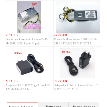
50.23 EUR
42.23 EUR
Fuente de alimentación Lenovo B415
Fuente de alimentación LENOVO PA-
M4200R 10Pin Power Supply,
2181-3 PCg010 FSP180-20TLA
LENOVO M310 M410 M415 M510
PCK014
M610
29.23 EUR
29.23 EUR
Adaptador LENOVO Yoga 3 Pro-1370
Adaptador LENOVO Yoga 3 Pro-1370
3-1170 3-1470 11 14
3-1170 3-1470 11 14
Transporte
Forma de pago