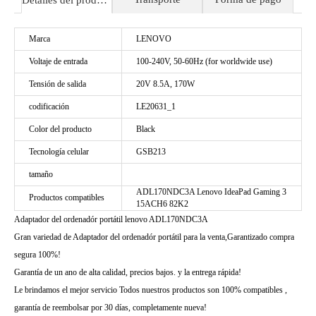
Detalles del producto
Marca
LENOVO
Voltaje de entrada
100-240V, 50-60Hz (for worldwide use)
Tensión de salida
20V 8.5A, 170W
codificación
LE20631_1
Color del producto
Black
Tecnología celular
GSB213
tamaño
ADL170NDC3A Lenovo IdeaPad Gaming 3
Productos compatibles
15ACH6 82K2
Adaptador del ordenadór portátil lenovo ADL170NDC3A
Gran variedad de Adaptador del ordenadór portátil para la venta,Garantizado compra
segura 100%!
Garantía de un ano de alta calidad, precios bajos. y la entrega rápida!
Le brindamos el mejor servicio Todos nuestros productos son 100% compatibles ,
garantía de reembolsar por 30 días, completamente nueva!