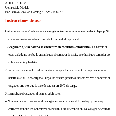
ADL170NDC3A
Compatible Models:
For Lenovo IdeaPad Gaming 3 15ACH6 82K2
Instrucciones de uso
Cuidar el cargador ó adaptador de energía es tan importante como cuidar tu laptop. Sin
embargo, no todos saben como darle un cuidado apropiado.
1.Asegúrate que la batería se encuentre en excelentes condiciones.
La batería al
estar dañada no recibe la energía que el cargador le envía, esto hará que cargador se
sobre-caliente y lo dañe.
2.Lo mas recomendable es desconectar el adaptador de corriente de la pc cuando la
batería este al 100% cargada, luego las buenas practicas indican volver a conectar el
cargador una vez que la batería este en un 20% de carga.
3.Reemplaza el cargador si tiene el cable roto.
4.Nunca utilice otro cargador de energía si no es de la modelo, voltaje y amperaje
correctos aunque los conectores coincidan. Una diferencia en los voltajes de entrada