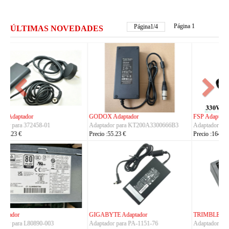
Página 1
Página
2
/
4
ÚLTIMAS NOVEDADES
FSP Adaptador
HUAWEI Adaptador
Adaptador para FSP330-ACAU3
Adaptador para S190126D1D
Precio :164.23 €
Precio :40.23 €
TRIMBLE Adaptador
ASUS Adaptador
Adaptador para
Adaptador para A14-150P1A