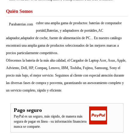
Quién Somos
cubre una amplia gama de productos: baterías de computador
Parabaterias.com
portátil,Baterías, y adaptadores de portátiles,AC
adaptador,adaptador de coche, fuente de alimentación de PC... En nuestro catálogo
encontrará una amplia gama de productos seleccionados de las mejores marcas a
precios particularmente competitivos.
Ofrecemos la bateria de la más alta calidad, el Cargador de Laptop Acer, Asus, Apple,
Adviento, Dell, HP, Compaq, Lenovo, IBM, Toshiba, Fujitsu, Samsung, Sony el
precio más bajo, el mejor servicio. Seguimos al cliente con especial atención durante
las diversas fases de compra y posventa, garantizando un asesoramiento completo y
un servicio completo, rápido y eficiente.
Pago seguro
PayPal es un seguro, más rápido, de manera más
segura de pagar en línea - su información financiera
nunca se comparte.