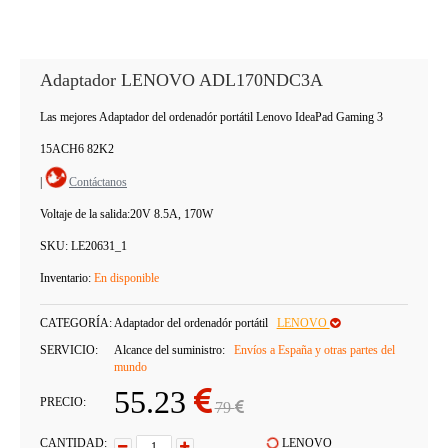
Adaptador LENOVO ADL170NDC3A
Las mejores Adaptador del ordenadór portátil Lenovo IdeaPad Gaming 3
15ACH6 82K2
|
Contáctanos
Voltaje de la salida:
20V 8.5A, 170W
SKU:
LE20631_1
Inventario:
En disponible
CATEGORÍA:
Adaptador del ordenadór portátil
LENOVO
SERVICIO:
Alcance del suministro:
Envíos a España y otras partes del
mundo
55.23
PRECIO:
79
CANTIDAD:
LENOVO