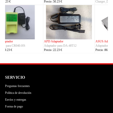
Charger_Dual_Battery_Slot
Precio :42.23 €
Precio :149.23 €
ASUS Adaptador
OLYMPUS Adaptador
Adaptador para ADP-380AB_B
Adaptador para CH4000
Precio :86.23 €
Precio :100.23 €
SERVICIO
Preguntas frecuentes
Política de devolución
Envíos y entregas
Forma de pago