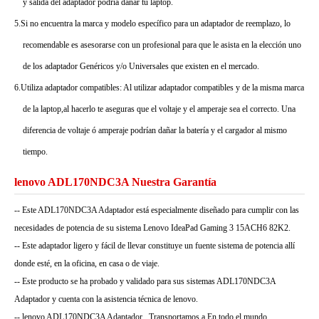
y salida del adaptador podría dañar tu laptop.
5.Si no encuentra la marca y modelo específico para un adaptador de reemplazo, lo
recomendable es asesorarse con un profesional para que le asista en la elección uno
de los adaptador Genéricos y/o Universales que existen en el mercado.
6.Utiliza adaptador compatibles: Al utilizar adaptador compatibles y de la misma marca
de la laptop,al hacerlo te aseguras que el voltaje y el amperaje sea el correcto. Una
diferencia de voltaje ó amperaje podrían dañar la batería y el cargador al mismo
tiempo.
lenovo ADL170NDC3A Nuestra Garantía
-- Este ADL170NDC3A Adaptador está especialmente diseñado para cumplir con las
necesidades de potencia de su sistema Lenovo IdeaPad Gaming 3 15ACH6 82K2.
-- Este adaptador ligero y fácil de llevar constituye un fuente sistema de potencia allí
donde esté, en la oficina, en casa o de viaje.
-- Este producto se ha probado y validado para sus sistemas ADL170NDC3A
Adaptador y cuenta con la asistencia técnica de lenovo.
-- lenovo ADL170NDC3A Adaptador , Transportamos a En todo el mundo.