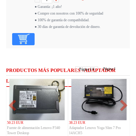
● Garantía: ¡1 año!
● Compre con nosotros con 100% de seguridad
● 100% de garantía de compatibilidad.
● 30 días de garantía de devolución de dinero.
Página 1
Página
1
/
4
PRODUCTOS MÁS POPULARES - ADAPTADOR
LENOVO
50.23 EUR
38.23 EUR
Fuente de alimentación Lenovo P340
Adaptador Lenovo Yoga Slim 7 Pro
Tower Desktop
14ACH5