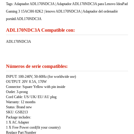
Tags: Adaptador ADL170NDC3A | Adaptador ADL170NDC3A para Lenovo IdeaPad
Gaming 3 15ACH6 82K2 | lenovo ADL170NDC3A | Adaptador del ordenadór
portátil ADL170NDC3A
ADL170NDC3A Compatible con:
ADL170NDC3A
Números de serie compatibles:
INPUT: 100-240V, 50-60Hz (for worldwide use)
OUTPUT: 20V 8.5A, 170W
Connector: Square Yellow with pin inside
Outlet: 3-prong
Cord Cable: US/ UK/ EU/ AU plug
Warranty: 12 months
Status: Brand new
SKU: GSB213
Package includes:
1 X AC Adapter
1 X Free Power cord(fit your country)
Replace Part Number