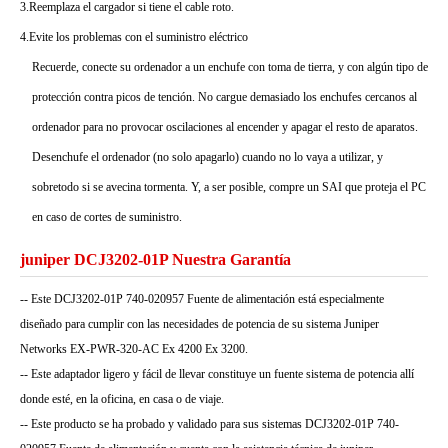
3.Reemplaza el cargador si tiene el cable roto.
4.Evite los problemas con el suministro eléctrico
Recuerde, conecte su ordenador a un enchufe con toma de tierra, y con algún tipo de
protección contra picos de tención. No cargue demasiado los enchufes cercanos al
ordenador para no provocar oscilaciones al encender y apagar el resto de aparatos.
Desenchufe el ordenador (no solo apagarlo) cuando no lo vaya a utilizar, y
sobretodo si se avecina tormenta. Y, a ser posible, compre un SAI que proteja el PC
en caso de cortes de suministro.
juniper DCJ3202-01P Nuestra Garantía
-- Este DCJ3202-01P 740-020957 Fuente de alimentación está especialmente
diseñado para cumplir con las necesidades de potencia de su sistema Juniper
Networks EX-PWR-320-AC Ex 4200 Ex 3200.
-- Este adaptador ligero y fácil de llevar constituye un fuente sistema de potencia allí
donde esté, en la oficina, en casa o de viaje.
-- Este producto se ha probado y validado para sus sistemas DCJ3202-01P 740-