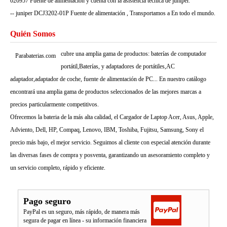
020957 Fuente de alimentación y cuenta con la asistencia técnica de juniper.
-- juniper DCJ3202-01P Fuente de alimentación , Transportamos a En todo el mundo.
Quién Somos
cubre una amplia gama de productos: baterías de computador
Parabaterias.com
portátil,Baterías, y adaptadores de portátiles,AC
adaptador,adaptador de coche, fuente de alimentación de PC... En nuestro catálogo
encontrará una amplia gama de productos seleccionados de las mejores marcas a
precios particularmente competitivos.
Ofrecemos la bateria de la más alta calidad, el Cargador de Laptop Acer, Asus, Apple,
Adviento, Dell, HP, Compaq, Lenovo, IBM, Toshiba, Fujitsu, Samsung, Sony el
precio más bajo, el mejor servicio. Seguimos al cliente con especial atención durante
las diversas fases de compra y posventa, garantizando un asesoramiento completo y
un servicio completo, rápido y eficiente.
Pago seguro
PayPal es un seguro, más rápido, de manera más
segura de pagar en línea - su información financiera