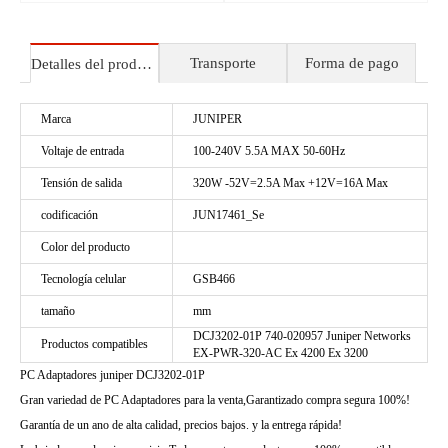
Transporte
Forma de pago
Detalles del producto
Marca
JUNIPER
Voltaje de entrada
100-240V 5.5A MAX 50-60Hz
Tensión de salida
320W -52V=2.5A Max +12V=16A Max
codificación
JUN17461_Se
Color del producto
Tecnología celular
GSB466
tamaño
mm
DCJ3202-01P 740-020957 Juniper Networks
Productos compatibles
EX-PWR-320-AC Ex 4200 Ex 3200
PC Adaptadores juniper DCJ3202-01P
Gran variedad de PC Adaptadores para la venta,Garantizado compra segura 100%!
Garantía de un ano de alta calidad, precios bajos. y la entrega rápida!