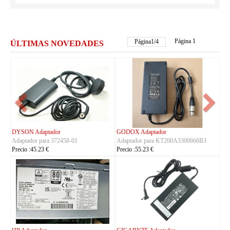
Página 1
Página
1
/
4
ÚLTIMAS NOVEDADES
FSP Adaptador
HUAWEI Adaptador
6B3
Adaptador para FSP330-ACAU3
Adaptador para S190126D1D
Precio :164.23 €
Precio :40.23 €