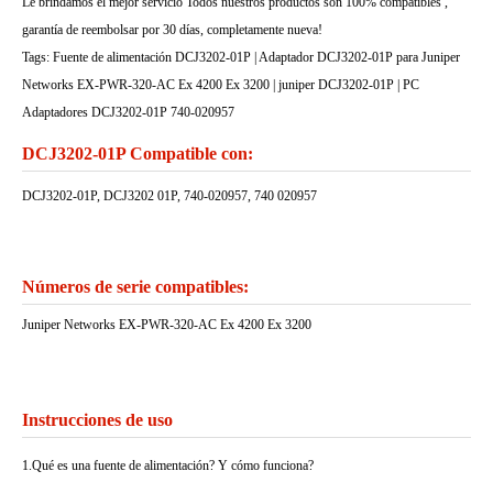
Le brindamos el mejor servicio Todos nuestros productos son 100% compatibles ,
garantía de reembolsar por 30 días, completamente nueva!
Tags: Fuente de alimentación DCJ3202-01P | Adaptador DCJ3202-01P para Juniper
Networks EX-PWR-320-AC Ex 4200 Ex 3200 | juniper DCJ3202-01P | PC
Adaptadores DCJ3202-01P 740-020957
DCJ3202-01P Compatible con:
DCJ3202-01P, DCJ3202 01P, 740-020957, 740 020957
Números de serie compatibles:
Juniper Networks EX-PWR-320-AC Ex 4200 Ex 3200
Instrucciones de uso
1.Qué es una fuente de alimentación? Y cómo funciona?