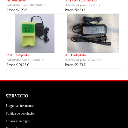
TRIMBLE Adaptador
ASUS Adaptador
Adaptador para
Adaptador para A14-150P1A
Charger_Dual_Battery_Slot
Precio :42.23 €
Precio :149.23 €
ASUS Adaptador
OLYMPUS Adaptador
Adaptador para ADP-380AB_B
Adaptador para CH4000
Precio :86.23 €
Precio :100.23 €
SERVICIO
Preguntas frecuentes
Política de devolución
Envíos y entregas