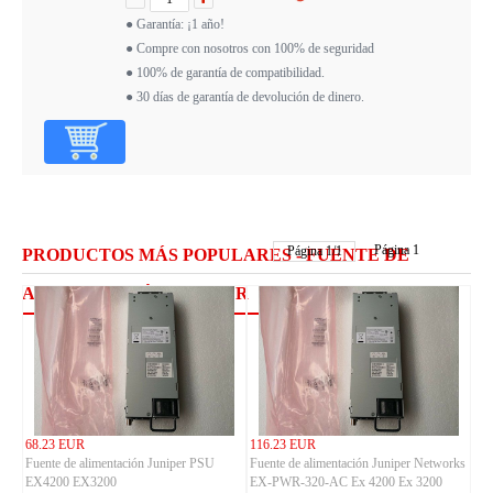
● Garantía: ¡1 año!
● Compre con nosotros con 100% de seguridad
● 100% de garantía de compatibilidad.
● 30 días de garantía de devolución de dinero.
Página 1
Página
1
/
1
PRODUCTOS MÁS POPULARES - FUENTE DE
ALIMENTACIÓN JUNIPER
68.23 EUR
116.23 EUR
Fuente de alimentación Juniper PSU
Fuente de alimentación Juniper Networks
EX4200 EX3200
EX-PWR-320-AC Ex 4200 Ex 3200