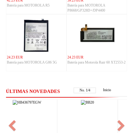
42.23 EUR
59.23 EUR
Batería para MOTOROLA R5
Batería para MOTOROLA
P8668/GP328D+/DP4400
24.23 EUR
24.23 EUR
Batería para MOTOROLA G86 5G
Batería para Motorola Razr 60 XT2553-2
Inicio
No.
1
/
4
ÚLTIMAS NOVEDADES