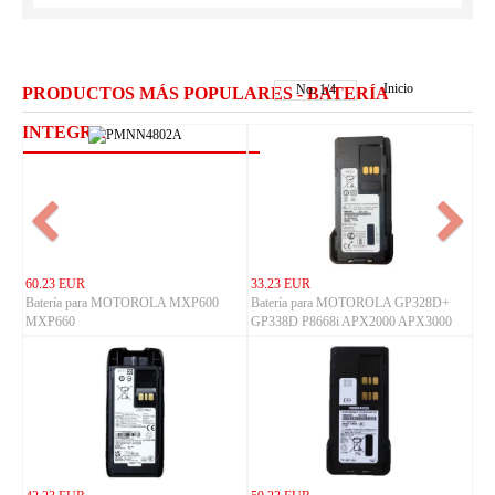
Inicio
No.
1
/
4
PRODUCTOS MÁS POPULARES - BATERÍA
INTEGRA
60.23 EUR
33.23 EUR
Batería para MOTOROLA MXP600
Batería para MOTOROLA GP328D+
MXP660
GP338D P8668i APX2000 APX3000