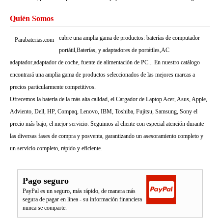
Quién Somos
cubre una amplia gama de productos: baterías de computador
Parabaterias.com
portátil,Baterías, y adaptadores de portátiles,AC
adaptador,adaptador de coche, fuente de alimentación de PC... En nuestro catálogo
encontrará una amplia gama de productos seleccionados de las mejores marcas a
precios particularmente competitivos.
Ofrecemos la bateria de la más alta calidad, el Cargador de Laptop Acer, Asus, Apple,
Adviento, Dell, HP, Compaq, Lenovo, IBM, Toshiba, Fujitsu, Samsung, Sony el
precio más bajo, el mejor servicio. Seguimos al cliente con especial atención durante
las diversas fases de compra y posventa, garantizando un asesoramiento completo y
un servicio completo, rápido y eficiente.
Pago seguro
PayPal es un seguro, más rápido, de manera más
segura de pagar en línea - su información financiera
nunca se comparte.