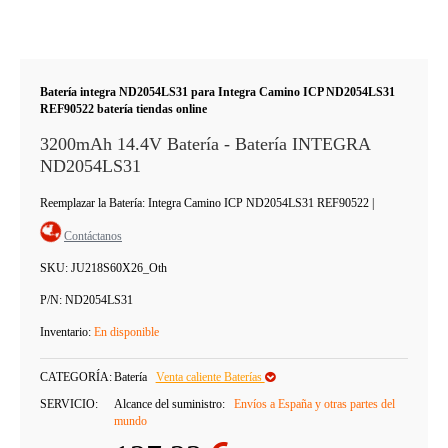
Batería integra ND2054LS31 para Integra Camino ICP ND2054LS31
REF90522 batería tiendas online
3200mAh 14.4V Batería - Batería INTEGRA
ND2054LS31
Reemplazar la Batería: Integra Camino ICP ND2054LS31 REF90522
|
Contáctanos
SKU:
JU218S60X26_Oth
P/N:
ND2054LS31
Inventario:
En disponible
CATEGORÍA:
Batería
Venta caliente Baterías
SERVICIO:
Alcance del suministro:
Envíos a España y otras partes del
mundo