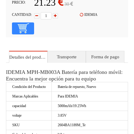
21.23
PRECIO:
30
CANTIDAD:
IDEMIA
Transporte
Forma de pago
Detalles del producto
IDEMIA MPH-MB003A Batería para teléfono móvil:
Encuentra la mejor opción para tu equipo
Condición del Producto
Batería de repuesto, Nuevo
Marcas Aplicables
Para IDEMIA
capacidad
5000mAh/19.25Wh
voltaje
3.85V
SKU
2604BA1189M_Te