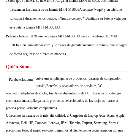
¿Sabía que su batería se deteriora si carga su idemia MPH-MB003A con mucha
frecuencia? La batería de su idemia MPH-MB003A se hace ?vaga? y su teléfono
funcionará durante menos tiempo. ¿Nuestro consejo? ¡Sustituya su batería vieja por
esta batería idemia MPH-MB003A!
Pida una batería 100% nuevo idemia MPH-MB003A para su teléfono IDEMIA
PHONE en parabaterias.com. ¡12 meses de garantía incluido! Además, puede pagar
de forma segura y de diferentes maneras.
Quién Somos
cubre una amplia gama de productos: baterías de computador
Parabaterias.com
portátil,Baterías, y adaptadores de portátiles,AC
adaptador,adaptador de coche, fuente de alimentación de PC... En nuestro catálogo
encontrará una amplia gama de productos seleccionados de las mejores marcas a
precios particularmente competitivos.
Ofrecemos la bateria de la más alta calidad, el Cargador de Laptop Acer, Asus, Apple,
Adviento, Dell, HP, Compaq, Lenovo, IBM, Toshiba, Fujitsu, Samsung, Sony el
precio más bajo, el mejor servicio. Seguimos al cliente con especial atención durante