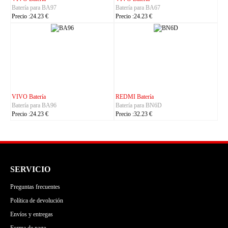
BA67
Batería para Titan-P13000
Batería para LT60
€
Precio :30.23 €
Precio :42.23 €
a
CUBOT Batería
PHILIPS Batería
BN6D
Batería para C35
Batería para S7105
€
Precio :24.23 €
Precio :24.23 €
SERVICIO
Preguntas frecuentes
Política de devolución
Envíos y entregas