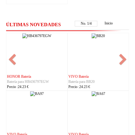
Inicio
No.
1
/
4
ÚLTIMAS NOVEDADES
NOKIA Batería
ASUS Batería
BB20
Batería para BL-25AA
Batería para C21P2401
€
Precio :23.23 €
Precio :37.23 €
IHUNT Batería
HUACE Batería