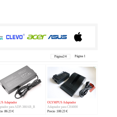
Página 1
Página
2
/
4
S Adaptador
OLYMPUS Adaptador
ptador para ADP-380AB_B
Adaptador para CH4000
cio :86.23 €
Precio :100.23 €