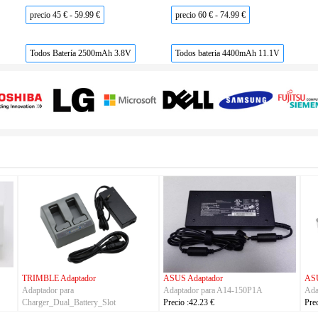
precio 45 € - 59.99 €
precio 60 € - 74.99 €
Todos Batería 2500mAh 3.8V
Todos bateria 4400mAh 11.1V
TRIMBLE Adaptador
ASUS Adaptador
ASU
Adaptador para
Adaptador para A14-150P1A
Ada
Charger_Dual_Battery_Slot
Precio :42.23 €
Pre
Precio :149.23 €