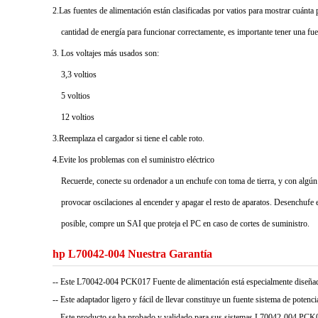
2.Las fuentes de alimentación están clasificadas por vatios para mostrar cuánta
cantidad de energía para funcionar correctamente, es importante tener una fu
3. Los voltajes más usados son:
3,3 voltios
5 voltios
12 voltios
3.Reemplaza el cargador si tiene el cable roto.
4.Evite los problemas con el suministro eléctrico
Recuerde, conecte su ordenador a un enchufe con toma de tierra, y con algún
provocar oscilaciones al encender y apagar el resto de aparatos. Desenchufe e
posible, compre un SAI que proteja el PC en caso de cortes de suministro.
hp L70042-004 Nuestra Garantía
-- Este L70042-004 PCK017 Fuente de alimentación está especialmente diseña
-- Este adaptador ligero y fácil de llevar constituye un fuente sistema de potencia 
-- Este producto se ha probado y validado para sus sistemas L70042-004 PCK017