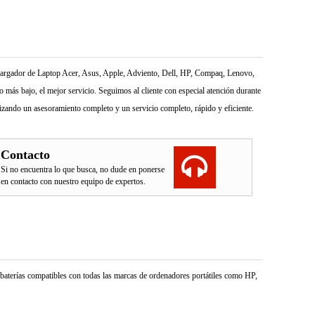
l Cargador de Laptop Acer, Asus, Apple, Adviento, Dell, HP, Compaq, Lenovo,
más bajo, el mejor servicio. Seguimos al cliente con especial atención durante
izando un asesoramiento completo y un servicio completo, rápido y eficiente.
Contacto
Si no encuentra lo que busca, no dude en ponerse
en contacto con nuestro equipo de expertos.
e baterías compatibles con todas las marcas de ordenadores portátiles como HP,