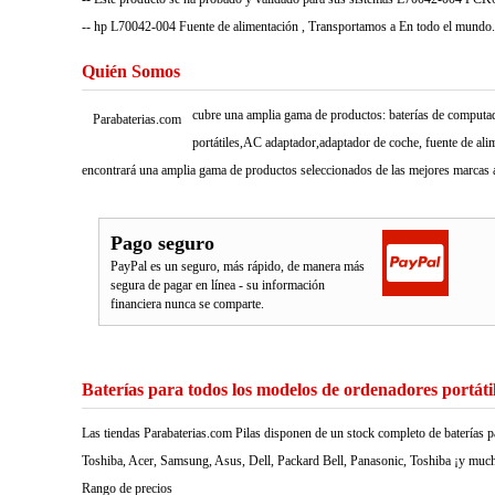
-- hp L70042-004 Fuente de alimentación , Transportamos a En todo el mundo.
Quién Somos
cubre una amplia gama de productos: baterías de computado
Parabaterias.com
portátiles,AC adaptador,adaptador de coche, fuente de ali
encontrará una amplia gama de productos seleccionados de las mejores marcas a
Pago seguro
PayPal es un seguro, más rápido, de manera más
segura de pagar en línea - su información
financiera nunca se comparte.
Baterías para todos los modelos de ordenadores portáti
Las tiendas Parabaterias.com Pilas disponen de un stock completo de baterías p
Toshiba, Acer, Samsung, Asus, Dell, Packard Bell, Panasonic, Toshiba ¡y much
Rango de precios