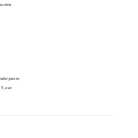
a cierta
enador para no
 Y, a ser