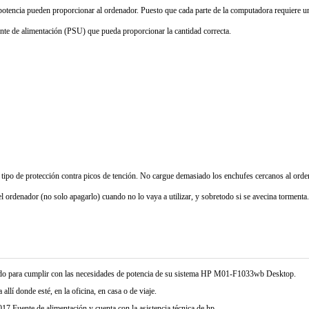
 potencia pueden proporcionar al ordenador. Puesto que cada parte de la computadora requiere un
ente de alimentación (PSU) que pueda proporcionar la cantidad correcta.
 tipo de protección contra picos de tención. No cargue demasiado los enchufes cercanos al ord
l ordenador (no solo apagarlo) cuando no lo vaya a utilizar, y sobretodo si se avecina tormenta.
do para cumplir con las necesidades de potencia de su sistema HP M01-F1033wb Desktop.
allí donde esté, en la oficina, en casa o de viaje.
 Fuente de alimentación y cuenta con la asistencia técnica de hp.