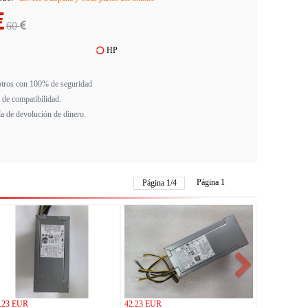
60
HP
tros con 100% de seguridad
 de compatibilidad.
ía de devolución de dinero.
Página 1
Página
1
/
4
.23 EUR
42.23 EUR