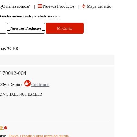
¿Quiénes somos?
Nuevos Productos
Mapa del sitio
|
|
 tiendas online desde parabaterias.com
Nuestros Productos
Mi Carrito
rías ACER
 L70042-004
033wb Desktop
|
Contáctanos
12.1V SHALL NOT EXCEED
HP
stro:
Envíos a España y otras partes del mundo