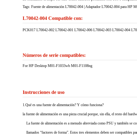
Tags: Fuente de alimentación L70042-004 | Adaptador L70042-004 para HP
L70042-004 Compatible con:
PCK017 L70042-002 L70042-001 L70042-006 L70042-003 L70042-004 L
Números de serie compatibles:
For HP Desktop M01-F1033wb M01-F1108ng
Instrucciones de uso
1.Qué es una fuente de alimentación? Y cómo funciona?
la fuente de alimentación es una pieza crucial porque, sin ella, el resto del har
La fuente de alimentación es a menudo abreviada como PSU y también se cono
llamados “factores de forma”. Estos tres elementos deben ser compatibles pa