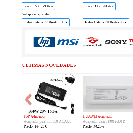
precio 15 € - 29.99 €
precio 30 € - 44.99 €
Voltaje de capacidad
Todos Batería 2250mAh 10.8V
Todos Batería 2400mAh 3.7V
ÚLTIMAS NOVEDADES
FSP Adaptador
HUAWEI Adaptador
Adaptador para FSP330-ACAU3
Adaptador para S190126D1D
Precio :164.23 €
Precio :40.23 €