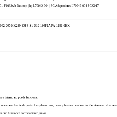
 M01-F1033wb Desktop | hp L70042-004 | PC Adaptadores L70042-004 PCK017
70042-005 HK280-85PP-S1 D19-180P1A PA-1181-6HK
dware interno no puede funcionar.
ce como fuente de poder. Las placas base, cajas y fuentes de alimentación vienen en diferent
ra que funcionen correctamente juntos.