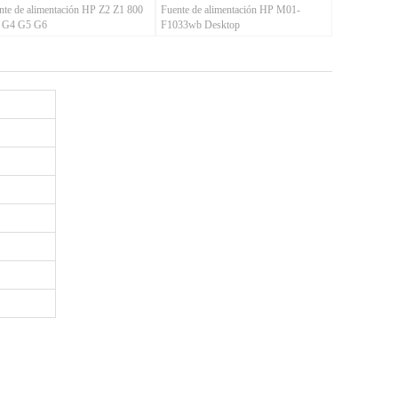
nte de alimentación HP Z2 Z1 800
Fuente de alimentación HP M01-
 G4 G5 G6
F1033wb Desktop