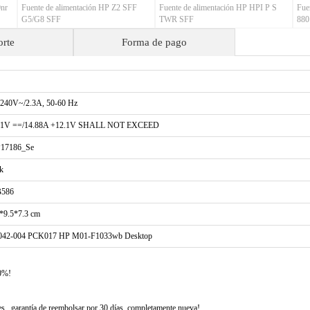
nr
Fuente de alimentación HP Z2 SFF
Fuente de alimentación HP HPI P S
Fue
G5/G8 SFF
TWR SFF
880
orte
Forma de pago
-240V~/2.3A, 50-60 Hz
.1V ==/14.88A +12.1V SHALL NOT EXCEED
17186_Se
k
586
*9.5*7.3 cm
042-004 PCK017 HP M01-F1033wb Desktop
00%!
 , garantía de reembolsar por 30 días, completamente nueva!