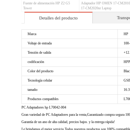
Fuente de alimentación HP Z2 G5
Adaptador HP OMEN 17-CM2010
Tower
17-CM2020nr Laptop
Transp
Detalles del producto
Marca
HP
Voltaje de entrada
100
Tensión de salida
+12
codificación
HPP
Color del producto
Blac
Tecnología celular
GSB
tamaño
16.3
Productos compatibles
L70
PC Adaptadores hp L70042-004
Gran variedad de PC Adaptadores para la venta,Garantizado compra segura 1
Garantía de un ano de alta calidad, precios bajos. y la entrega rápida!
Le brindamos el mejor servicio Todos nuestros productos son 100% compatibles