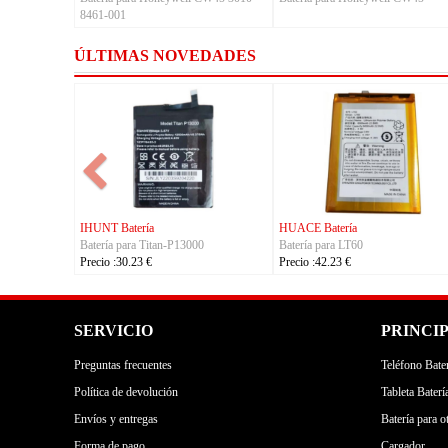
8461-001
ÚLTIMAS NOVEDADES
S Batería
FUJITSU Batería
FUJITSU Baterí
a para S7105
Batería para RA54310-0102
Batería para RA
:24.23 €
Precio :24.23 €
Precio :24.23 €
SERVICIO
PRINCI
Preguntas frecuentes
Teléfono Bater
Política de devolución
Tableta Baterí
Envíos y entregas
Batería para o
Forma de pago
Cargador