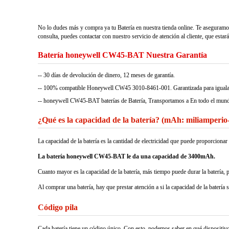
No lo dudes más y compra ya tu Batería en nuestra tienda online. Te aseguramo
consulta, puedes contactar con nuestro servicio de atención al cliente, que estar
Batería honeywell CW45-BAT Nuestra Garantía
-- 30 días de devolución de dinero, 12 meses de garantía.
-- 100% compatible Honeywell CW45 3010-8461-001. Garantizada para igualar o 
-- honeywell CW45-BAT baterías de Batería, Transportamos a En todo el mun
¿Qué es la capacidad de la batería? (mAh: miliamperio
La capacidad de la batería es la cantidad de electricidad que puede proporcio
La batería honeywell CW45-BAT le da una capacidad de 3400mAh.
Cuanto mayor es la capacidad de la batería, más tiempo puede durar la batería, 
Al comprar una batería, hay que prestar atención a si la capacidad de la batería 
Código pila
Cada batería tiene un código único. Con esto, podemos saber en qué dispositivos 