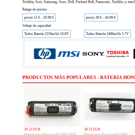
Toshiba, Acer, Samsung, Asus, Dell, Packard Bell, Panasonic, Toshiba ¡y much
Rango de precios
precio 15 € - 29.99 €
precio 30 € - 44.99 €
Voltaje de capacidad
Todos Batería 2250mAh 10.8V
Todos Batería 2400mAh 3.7V
PRODUCTOS MÁS POPULARES - BATERÍA HO
29.23 EUR
38.23 EUR
Batería para Honeywell CW45 3010-
Batería para Honeywell CW45