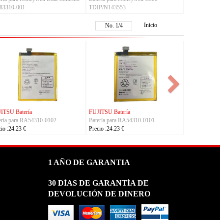
83310-001
TDIP/N143553
Inicio
No.
1
/
4
KYOCERA Batería
KYOCERA Batería
1
Batería para 5AAXBT134JAA
Batería para 5AAXBT113JAA
Precio :24.23 €
Precio :24.23 €
1 AÑO DE GARANTIA
30 DÍAS DE GARANTÍA DE
DEVOLUCIÓN DE DINERO