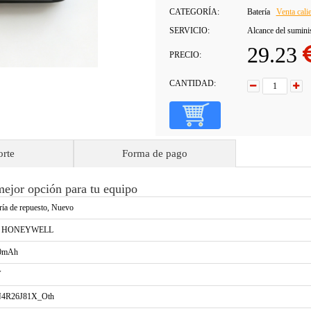
CATEGORÍA:
Batería
Venta cali
SERVICIO:
Alcance del sumini
29.23
PRECIO:
CANTIDAD:
orte
Forma de pago
or opción para tu equipo
ría de repuesto, Nuevo
a HONEYWELL
0mAh
V
4R26J81X_Oth