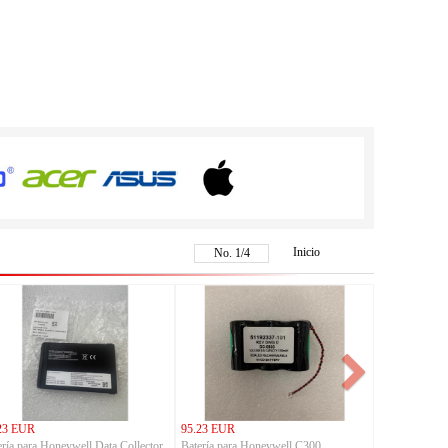
Inicio
No.
1
/
4
23 EUR
95.23 EUR
ería para Honeywell Data Collector
Batería para Honeywell C300