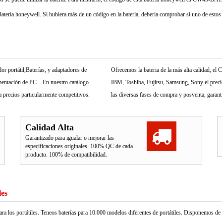
atería honeywell. Si hubiera más de un código en la batería, debería comprobar si uno de estos 
r portátil,Baterías, y adaptadores de
Ofrecemos la bateria de la más alta calidad, e
mentación de PC... En nuestro catálogo
IBM, Toshiba, Fujitsu, Samsung, Sony el precio 
 precios particularmente competitivos.
las diversas fases de compra y posventa, garant
Calidad Alta
Garantizado para igualar o mejorar las
especificaciones originales. 100% QC de cada
producto. 100% de compatibilidad.
les
ara los portátiles. Teneos baterías para 10.000 modelos diferentes de portátiles. Disponemos d