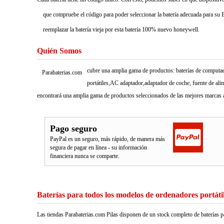
que compruebe el código para poder seleccionar la batería adecuada para su B
reemplazar la batería vieja por esta batería 100% nuevo honeywell.
Quién Somos
cubre una amplia gama de productos: baterías de computado
Parabaterias.com
portátiles,AC adaptador,adaptador de coche, fuente de ali
encontrará una amplia gama de productos seleccionados de las mejores marcas a
Pago seguro
PayPal es un seguro, más rápido, de manera más
segura de pagar en línea - su información
financiera nunca se comparte.
Baterías para todos los modelos de ordenadores portáti
Las tiendas Parabaterias.com Pilas disponen de un stock completo de baterías p