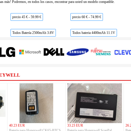
as más! Podremos, en todos los casos, encontrar para usted un modelo compatible.
precio 45 € - 59.99 €
precio 60 € - 74.99 €
Todos Batería 2500mAh 3.8V
Todos bateria 4400mAh 11.1V
NEYWELL
40.23 EUR
33.23 EUR
26.
Batería para Honeywell CK65-BTCS
Batería para Honeywell ScanPal
Bat