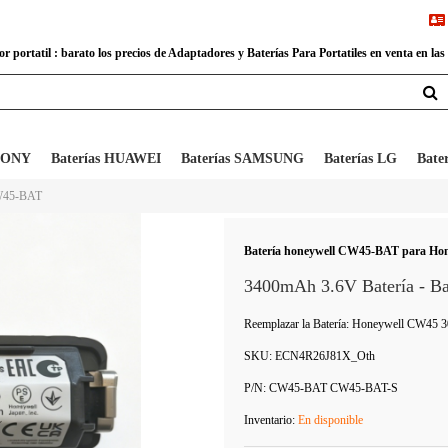
 portatil : barato los precios de Adaptadores y Baterías Para Portatiles en venta en las
 SONY
Baterías HUAWEI
Baterías SAMSUNG
Baterías LG
Bate
CW45-BAT
Batería honeywell CW45-BAT para Hone
3400mAh 3.6V Batería -
Reemplazar la Batería: Honeywell CW45 
SKU:
ECN4R26J81X_Oth
P/N:
CW45-BAT CW45-BAT-S
Inventario:
En disponible