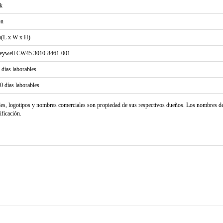
k
on
(L x W x H)
eywell CW45 3010-8461-001
2 días laborables
20 días laborables
les, logotipos y nombres comerciales son propiedad de sus respectivos dueños. Los nombres d
ificación.