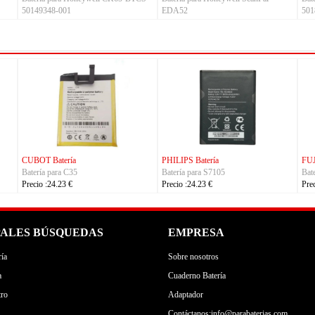
50149348-001
EDA52
501
a
FUJITSU Batería
FUJITSU Batería
54310-0101
Batería para RA07503-1091
Batería para RA07504-109
Precio :24.23 €
Precio :24.23 €
PALES BÚSQUEDAS
EMPRESA
ía
Sobre nosotros
a
Cuaderno Batería
tro
Adaptador
Contáctanos:info@parabaterias.com