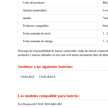
Color del producto
Blac
Química (materiales)
Li-i
tamaño
*mm
Productos compatibles
Hon
Fecha estimada de envío
1 - 
Fecha estimada de entrega
7 - 
Descargo de responsabilidad de marcas comerciales: todas las marcas comercia
productos y marcas utilizados en este sitio web tienen únicamente fines de ident
Sustituye a las siguientes baterias:
CW45-BAT
CW45-BAT-S
Los modelos compatible para bateria :
For Honeywell CW45 3010-8461-001