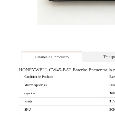
Transp
Detalles del producto
HONEYWELL CW45-BAT Batería: Encuentra la mej
Condición del Producto
Bate
Marcas Aplicables
Par
capacidad
340
voltaje
3.6
SKU
ECN