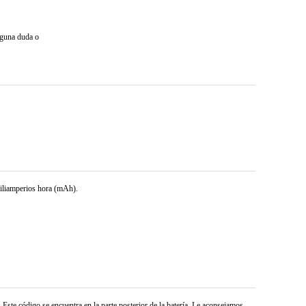
lguna duda o
miliamperios hora (mAh).
 Este código se encuentra en la parte posterior de la batería. Le aconsejamos