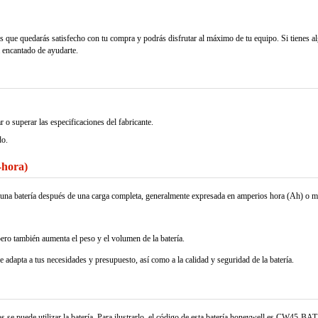
s que quedarás satisfecho con tu compra y podrás disfrutar al máximo de tu equipo. Si tienes a
á encantado de ayudarte.
superar las especificaciones del fabricante.
do.
-hora)
nar una batería después de una carga completa, generalmente expresada en amperios hora (Ah) o 
pero también aumenta el peso y el volumen de la batería.
se adapta a tus necesidades y presupuesto, así como a la calidad y seguridad de la batería.
se puede utilizar la batería. Para ilustrarlo, el código de esta batería honeywell es CW45-BAT.