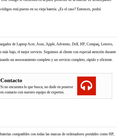
códigos está puesto en su vieja batería. ¿Es el caso? Entonces, podrá
l Cargador de Laptop Acer, Asus, Apple, Adviento, Dell, HP, Compaq, Lenovo,
más bajo, el mejor servicio. Seguimos al cliente con especial atención durante
izando un asesoramiento completo y un servicio completo, rápido y eficiente.
Contacto
Si no encuentra lo que busca, no dude en ponerse
en contacto con nuestro equipo de expertos.
e baterías compatibles con todas las marcas de ordenadores portátiles como HP,