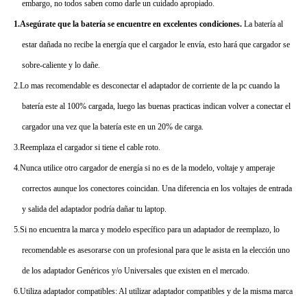
embargo, no todos saben como darle un cuidado apropiado.
1.Asegúrate que la batería se encuentre en excelentes condiciones.
La batería al
estar dañada no recibe la energía que el cargador le envía, esto hará que cargador se
sobre-caliente y lo dañe.
2.Lo mas recomendable es desconectar el adaptador de corriente de la pc cuando la
batería este al 100% cargada, luego las buenas practicas indican volver a conectar el
cargador una vez que la batería este en un 20% de carga.
3.Reemplaza el cargador si tiene el cable roto.
4.Nunca utilice otro cargador de energía si no es de la modelo, voltaje y amperaje
correctos aunque los conectores coincidan. Una diferencia en los voltajes de entrada
y salida del adaptador podría dañar tu laptop.
5.Si no encuentra la marca y modelo específico para un adaptador de reemplazo, lo
recomendable es asesorarse con un profesional para que le asista en la elección uno
de los adaptador Genéricos y/o Universales que existen en el mercado.
6.Utiliza adaptador compatibles: Al utilizar adaptador compatibles y de la misma marca