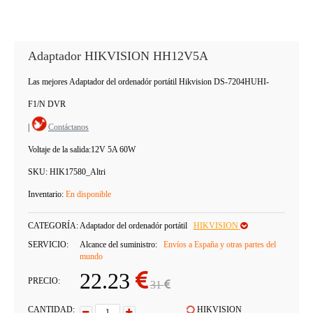
Adaptador HIKVISION HH12V5A
Las mejores Adaptador del ordenadór portátil Hikvision DS-7204HUHI-
F1/N DVR
|
Contáctanos
Voltaje de la salida:
12V 5A 60W
SKU:
HIK17580_Altri
Inventario:
En disponible
CATEGORÍA:
Adaptador del ordenadór portátil
HIKVISION
SERVICIO:
Alcance del suministro:
Envíos a España y otras partes del
mundo
22.23
PRECIO:
31
CANTIDAD:
HIKVISION