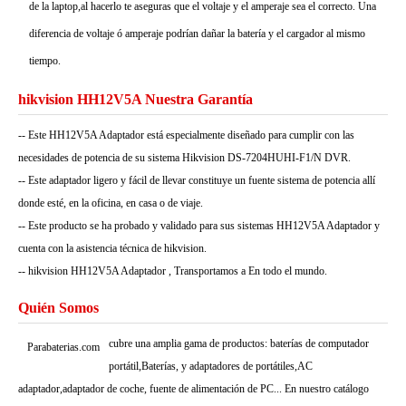
de la laptop,al hacerlo te aseguras que el voltaje y el amperaje sea el correcto. Una
diferencia de voltaje ó amperaje podrían dañar la batería y el cargador al mismo
tiempo.
hikvision HH12V5A Nuestra Garantía
-- Este HH12V5A Adaptador está especialmente diseñado para cumplir con las
necesidades de potencia de su sistema Hikvision DS-7204HUHI-F1/N DVR.
-- Este adaptador ligero y fácil de llevar constituye un fuente sistema de potencia allí
donde esté, en la oficina, en casa o de viaje.
-- Este producto se ha probado y validado para sus sistemas HH12V5A Adaptador y
cuenta con la asistencia técnica de hikvision.
-- hikvision HH12V5A Adaptador , Transportamos a En todo el mundo.
Quién Somos
cubre una amplia gama de productos: baterías de computador
Parabaterias.com
portátil,Baterías, y adaptadores de portátiles,AC
adaptador,adaptador de coche, fuente de alimentación de PC... En nuestro catálogo