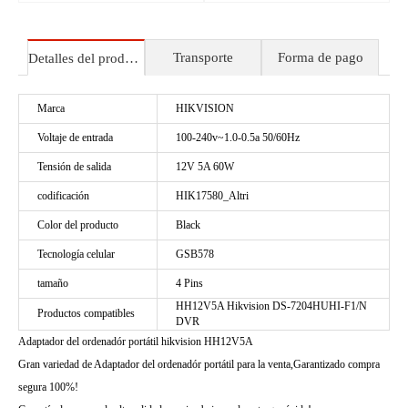
Transporte
Forma de pago
Detalles del producto
Marca
HIKVISION
Voltaje de entrada
100-240v~1.0-0.5a 50/60Hz
Tensión de salida
12V 5A 60W
codificación
HIK17580_Altri
Color del producto
Black
Tecnología celular
GSB578
tamaño
4 Pins
HH12V5A Hikvision DS-7204HUHI-F1/N
Productos compatibles
DVR
Adaptador del ordenadór portátil hikvision HH12V5A
Gran variedad de Adaptador del ordenadór portátil para la venta,Garantizado compra
segura 100%!