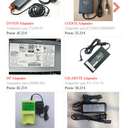
FSP Adaptador
HUAWEI Adaptador
00666B3
Adaptador para FSP330-ACAU3
Adaptador para S190126D1D
Precio :164.23 €
Precio :40.23 €
TRIMBLE Adaptador
ASUS Adaptador
Adaptador para
Adaptador para A14-150P1A
Charger_Dual_Battery_Slot
Precio :42.23 €
Precio :149.23 €