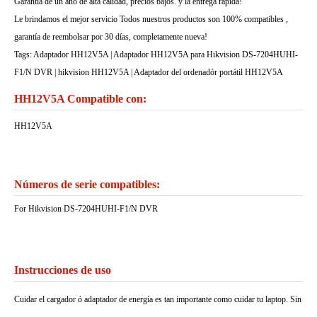
Garantía de un ano de alta calidad, precios bajos. y la entrega rápida!
Le brindamos el mejor servicio Todos nuestros productos son 100% compatibles ,
garantía de reembolsar por 30 días, completamente nueva!
Tags: Adaptador HH12V5A | Adaptador HH12V5A para Hikvision DS-7204HUHI-
F1/N DVR | hikvision HH12V5A | Adaptador del ordenadór portátil HH12V5A
HH12V5A Compatible con:
HH12V5A
Números de serie compatibles:
For Hikvision DS-7204HUHI-F1/N DVR
Instrucciones de uso
Cuidar el cargador ó adaptador de energía es tan importante como cuidar tu laptop. Sin