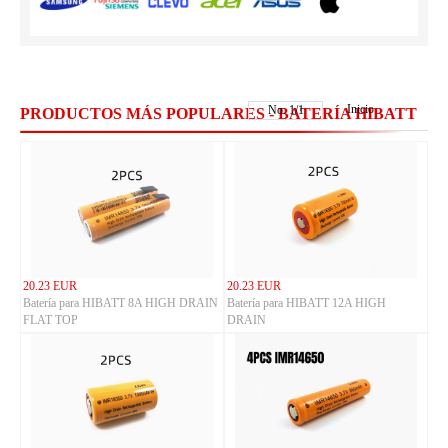
Inicio
No.
1
/
1
PRODUCTOS MÁS POPULARES - BATERÍA HIBATT
20.23 EUR
20.23 EUR
Batería para HIBATT 8A HIGH DRAIN
Batería para HIBATT 12A HIGH
FLAT TOP
DRAIN