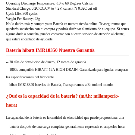
Operating Discharge Temperature: -10 to 60 Degrees Celsius
Standard Charge: 0.2C CC/CV to 4.2V, current ?? 0.02C cut-off
Cycle Life: 300 cycles
Weight Per Battery: 23g
No lo dudes más y compra ya tu Batería en nuestra tienda online. Te aseguramos que
quedarás satisfecho con tu compra y podrás disfrutar al máximo de tu equipo. Si tienes
alguna duda o consulta, puedes contactar con nuestro servicio de atención al cliente,
que estará encantado de ayudarte.
Batería hibatt IMR18350 Nuestra Garantía
-- 30 días de devolución de dinero, 12 meses de garantía.
-- 100% compatible HIBATT 12A HIGH DRAIN. Garantizada para igualar o superar
las especificaciones del fabricante.
-- hibatt IMR18350 baterías de Batería, Transportamos a En todo el mundo.
¿Qué es la capacidad de la batería? (mAh: miliamperio-
hora)
La capacidad de la batería es la cantidad de electricidad que puede proporcionar una
batería después de una carga completa, generalmente expresada en amperios hora