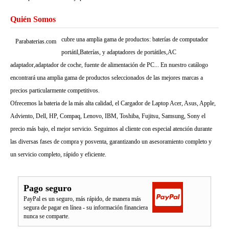
Quién Somos
cubre una amplia gama de productos: baterías de computador
Parabaterias.com
portátil,Baterías, y adaptadores de portátiles,AC
adaptador,adaptador de coche, fuente de alimentación de PC... En nuestro catálogo
encontrará una amplia gama de productos seleccionados de las mejores marcas a
precios particularmente competitivos.
Ofrecemos la bateria de la más alta calidad, el Cargador de Laptop Acer, Asus, Apple,
Adviento, Dell, HP, Compaq, Lenovo, IBM, Toshiba, Fujitsu, Samsung, Sony el
precio más bajo, el mejor servicio. Seguimos al cliente con especial atención durante
las diversas fases de compra y posventa, garantizando un asesoramiento completo y
un servicio completo, rápido y eficiente.
Pago seguro
PayPal es un seguro, más rápido, de manera más
segura de pagar en línea - su información financiera
nunca se comparte.