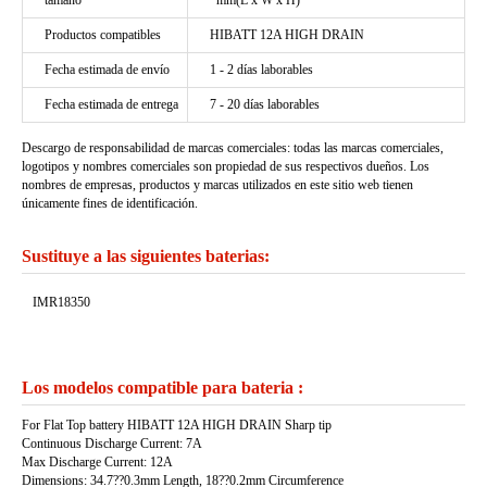
tamaño
*mm(L x W x H)
Productos compatibles
HIBATT 12A HIGH DRAIN
Fecha estimada de envío
1 - 2 días laborables
Fecha estimada de entrega
7 - 20 días laborables
Descargo de responsabilidad de marcas comerciales: todas las marcas comerciales,
logotipos y nombres comerciales son propiedad de sus respectivos dueños. Los
nombres de empresas, productos y marcas utilizados en este sitio web tienen
únicamente fines de identificación.
Sustituye a las siguientes baterias:
IMR18350
Los modelos compatible para bateria :
For Flat Top battery HIBATT 12A HIGH DRAIN Sharp tip
Continuous Discharge Current: 7A
Max Discharge Current: 12A
Dimensions: 34.7??0.3mm Length, 18??0.2mm Circumference