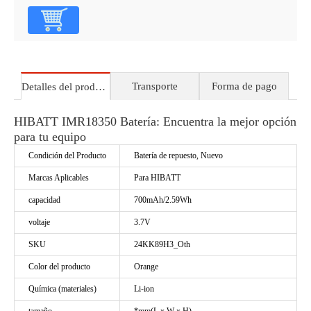
Transporte
Forma de pago
Detalles del producto
HIBATT IMR18350 Batería: Encuentra la mejor opción
para tu equipo
Condición del Producto
Batería de repuesto, Nuevo
Marcas Aplicables
Para HIBATT
capacidad
700mAh/2.59Wh
voltaje
3.7V
SKU
24KK89H3_Oth
Color del producto
Orange
Química (materiales)
Li-ion