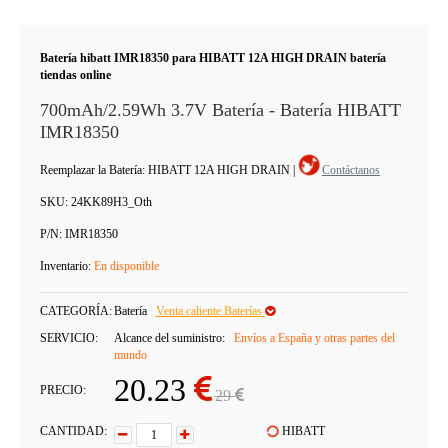
Batería hibatt IMR18350 para HIBATT 12A HIGH DRAIN batería
tiendas online
700mAh/2.59Wh 3.7V Batería - Batería HIBATT
IMR18350
Reemplazar la Batería: HIBATT 12A HIGH DRAIN
|
Contáctanos
SKU:
24KK89H3_Oth
P/N:
IMR18350
Inventario:
En disponible
CATEGORÍA:
Batería
Venta caliente Baterías
SERVICIO:
Alcance del suministro:
Envíos a España y otras partes del
mundo
20.23
PRECIO:
29
CANTIDAD:
HIBATT