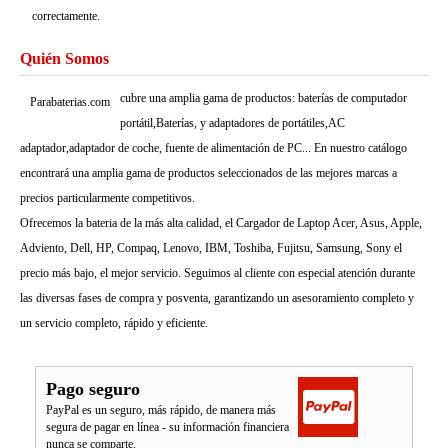
correctamente.
Quién Somos
cubre una amplia gama de productos: baterías de computador
Parabaterias.com
portátil,Baterías, y adaptadores de portátiles,AC
adaptador,adaptador de coche, fuente de alimentación de PC... En nuestro catálogo
encontrará una amplia gama de productos seleccionados de las mejores marcas a
precios particularmente competitivos.
Ofrecemos la bateria de la más alta calidad, el Cargador de Laptop Acer, Asus, Apple,
Adviento, Dell, HP, Compaq, Lenovo, IBM, Toshiba, Fujitsu, Samsung, Sony el
precio más bajo, el mejor servicio. Seguimos al cliente con especial atención durante
las diversas fases de compra y posventa, garantizando un asesoramiento completo y
un servicio completo, rápido y eficiente.
Pago seguro
PayPal es un seguro, más rápido, de manera más
segura de pagar en línea - su información financiera
nunca se comparte.