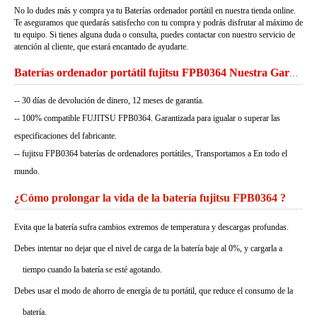
No lo dudes más y compra ya tu Baterías ordenador portátil en nuestra tienda online.
Te aseguramos que quedarás satisfecho con tu compra y podrás disfrutar al máximo de
tu equipo. Si tienes alguna duda o consulta, puedes contactar con nuestro servicio de
atención al cliente, que estará encantado de ayudarte.
Baterías ordenador portátil fujitsu FPB0364 Nuestra Garantía
-- 30 días de devolución de dinero, 12 meses de garantía.
-- 100% compatible FUJITSU FPB0364. Garantizada para igualar o superar las
especificaciones del fabricante.
-- fujitsu FPB0364 baterías de ordenadores portátiles, Transportamos a En todo el
mundo.
¿Cómo prolongar la vida de la batería fujitsu FPB0364 ?
Evita que la batería sufra cambios extremos de temperatura y descargas profundas.
Debes intentar no dejar que el nivel de carga de la batería baje al 0%, y cargarla a
tiempo cuando la batería se esté agotando.
Debes usar el modo de ahorro de energía de tu portátil, que reduce el consumo de la
batería.