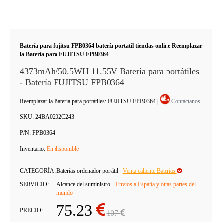
Batería para fujitsu FPB0364 batería portatil tiendas online Reemplazar
la Batería para FUJITSU FPB0364
4373mAh/50.5WH 11.55V Batería para portátiles
- Batería FUJITSU FPB0364
Reemplazar la Batería para portátiles: FUJITSU FPB0364
|
Contáctanos
SKU:
24BA0202C243
P/N:
FPB0364
Inventario:
En disponible
CATEGORÍA:
Baterías ordenador portátil
Venta caliente Baterías
SERVICIO:
Alcance del suministro:
Envíos a España y otras partes del
mundo
75.23
PRECIO:
107