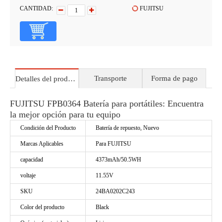
CANTIDAD:
FUJITSU
Transporte
Forma de pago
Detalles del producto
FUJITSU FPB0364 Batería para portátiles: Encuentra
la mejor opción para tu equipo
Condición del Producto
Batería de repuesto, Nuevo
Marcas Aplicables
Para FUJITSU
capacidad
4373mAh/50.5WH
voltaje
11.55V
SKU
24BA0202C243
Color del producto
Black