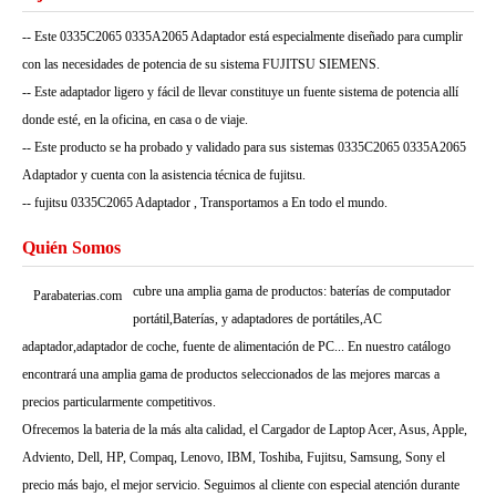
-- Este 0335C2065 0335A2065 Adaptador está especialmente diseñado para cumplir
con las necesidades de potencia de su sistema FUJITSU SIEMENS.
-- Este adaptador ligero y fácil de llevar constituye un fuente sistema de potencia allí
donde esté, en la oficina, en casa o de viaje.
-- Este producto se ha probado y validado para sus sistemas 0335C2065 0335A2065
Adaptador y cuenta con la asistencia técnica de fujitsu.
-- fujitsu 0335C2065 Adaptador , Transportamos a En todo el mundo.
Quién Somos
cubre una amplia gama de productos: baterías de computador
Parabaterias.com
portátil,Baterías, y adaptadores de portátiles,AC
adaptador,adaptador de coche, fuente de alimentación de PC... En nuestro catálogo
encontrará una amplia gama de productos seleccionados de las mejores marcas a
precios particularmente competitivos.
Ofrecemos la bateria de la más alta calidad, el Cargador de Laptop Acer, Asus, Apple,
Adviento, Dell, HP, Compaq, Lenovo, IBM, Toshiba, Fujitsu, Samsung, Sony el
precio más bajo, el mejor servicio. Seguimos al cliente con especial atención durante