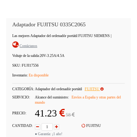
Adaptador FUJITSU 0335C2065
Las mejores Adaptador del ordenadór portátil FUJITSU SIEMENS
|
Contáctanos
Voltaje de la salida:
20V-3.25A/4.5A
SKU:
FUJI17556
Inventario:
En disponible
CATEGORÍA:
Adaptador del ordenadór portátil
FUJITSU
SERVICIO:
Alcance del suministro:
Envíos a España y otras partes del
mundo
41.23
PRECIO:
58
CANTIDAD:
FUJITSU
● Garantía: ¡1 año!