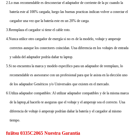
2.Lo mas recomendable es desconectar el adaptador de corriente de la pc cuando la
batería este al 100% cargada, luego las buenas practicas indican volver a conectar el
cargador una vez que la batería este en un 20% de carga.
3.Reemplaza el cargador si tiene el cable roto.
4.Nunca utilice otro cargador de energía si no es de la modelo, voltaje y amperaje
correctos aunque los conectores coincidan. Una diferencia en los voltajes de entrada
y salida del adaptador podría dañar tu laptop.
5.Si no encuentra la marca y modelo específico para un adaptador de reemplazo, lo
recomendable es asesorarse con un profesional para que le asista en la elección uno
de los adaptador Genéricos y/o Universales que existen en el mercado.
6.Utiliza adaptador compatibles: Al utilizar adaptador compatibles y de la misma marca
de la laptop,al hacerlo te aseguras que el voltaje y el amperaje sea el correcto. Una
diferencia de voltaje ó amperaje podrían dañar la batería y el cargador al mismo
tiempo.
fujitsu 0335C2065 Nuestra Garantía