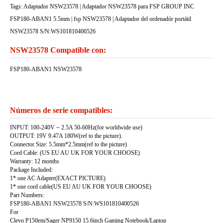
Tags: Adaptador NSW23578 | Adaptador NSW23578 para FSP GROUP INC
FSP180-ABAN1 5.5mm | fsp NSW23578 | Adaptador del ordenadór portátil
NSW23578 S/N:WS101810400526
NSW23578 Compatible con:
FSP180-ABAN1 NSW23578
Números de serie compatibles:
INPUT: 100-240V ~ 2.5A 50-60Hz(for worldwide use)
OUTPUT: 19V 9.47A 180W(ref to the picture).
Connector Size: 5.5mm*2.5mm(ref to the picture)
Cord Cable: (US EU AU UK FOR YOUR CHOOSE)
Warranty: 12 months
Package Included:
1* one AC Adapter(EXACT PICTURE)
1* one cord cable(US EU AU UK FOR YOUR CHOOSE)
Part Numbers:
FSP180-ABAN1 NSW23578 S/N:WS101810400526
For
Clevo P150em/Sager NP9150 15.6inch Gaming Notebook/Laptop