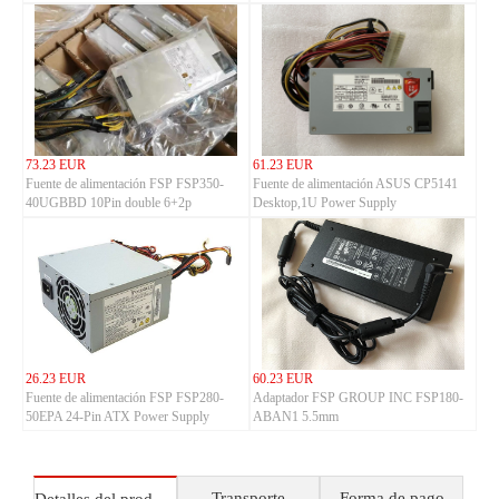
73.23 EUR
61.23 EUR
Fuente de alimentación FSP FSP350-
Fuente de alimentación ASUS CP5141
40UGBBD 10Pin double 6+2p
Desktop,1U Power Supply
26.23 EUR
60.23 EUR
Fuente de alimentación FSP FSP280-
Adaptador FSP GROUP INC FSP180-
50EPA 24-Pin ATX Power Supply
ABAN1 5.5mm
Transporte
Forma de pago