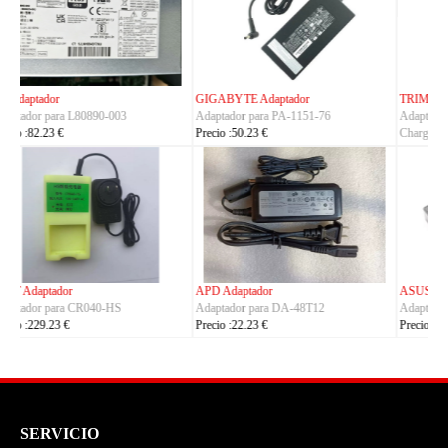
TRIMBLE Adaptador
ASUS Adaptador
Adaptador para
Adaptador para A14-150P1A
Charger_Dual_Battery_Slot
Precio :42.23 €
Precio :149.23 €
ASUS Adaptador
OLYMPUS Adaptador
Adaptador para ADP-380AB_B
Adaptador para CH4000
Precio :86.23 €
Precio :100.23 €
SERVICIO