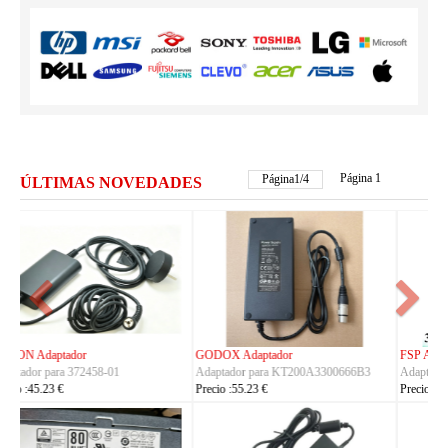
Página 1
Página
2
/
4
ÚLTIMAS NOVEDADES
FSP Adaptador
HUAWEI Adaptador
Adaptador para FSP330-ACAU3
Adaptador para S190126D1D
Precio :164.23 €
Precio :40.23 €