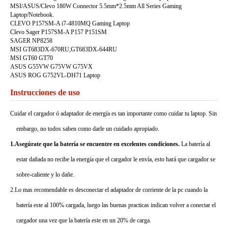
MSI/ASUS/Clevo 180W Connector 5.5mm*2.5mm All Series Gaming
Laptop/Notebook.
CLEVO P157SM-A i7-4810MQ Gaming Laptop
Clevo Sager P157SM-A P157 P151SM
SAGER NP8258
MSI GT683DX-670RU,GT683DX-644RU
MSI GT60 GT70
ASUS G55VW G75VW G75VX
ASUS ROG G752VL-DH71 Laptop
Instrucciones de uso
Cuidar el cargador ó adaptador de energía es tan importante como cuidar tu laptop. Sin
embargo, no todos saben como darle un cuidado apropiado.
1.Asegúrate que la batería se encuentre en excelentes condiciones.
La batería al
estar dañada no recibe la energía que el cargador le envía, esto hará que cargador se
sobre-caliente y lo dañe.
2.Lo mas recomendable es desconectar el adaptador de corriente de la pc cuando la
batería este al 100% cargada, luego las buenas practicas indican volver a conectar el
cargador una vez que la batería este en un 20% de carga.