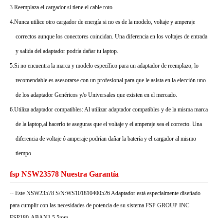
3.Reemplaza el cargador si tiene el cable roto.
4.Nunca utilice otro cargador de energía si no es de la modelo, voltaje y amperaje
correctos aunque los conectores coincidan. Una diferencia en los voltajes de entrada
y salida del adaptador podría dañar tu laptop.
5.Si no encuentra la marca y modelo específico para un adaptador de reemplazo, lo
recomendable es asesorarse con un profesional para que le asista en la elección uno
de los adaptador Genéricos y/o Universales que existen en el mercado.
6.Utiliza adaptador compatibles: Al utilizar adaptador compatibles y de la misma marca
de la laptop,al hacerlo te aseguras que el voltaje y el amperaje sea el correcto. Una
diferencia de voltaje ó amperaje podrían dañar la batería y el cargador al mismo
tiempo.
fsp NSW23578 Nuestra Garantía
-- Este NSW23578 S/N:WS101810400526 Adaptador está especialmente diseñado
para cumplir con las necesidades de potencia de su sistema FSP GROUP INC
FSP180-ABAN1 5.5mm.