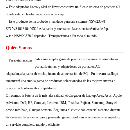
-- Este adaptador ligero y fácil de llevar constituye un fuente sistema de potencia allí
donde esté, en la oficina, en casa o de viaje.
-- Este producto se ha probado y validado para sus sistemas NSW23578
S/N:WS101810400526 Adaptador y cuenta con la asistencia técnica de fsp.
-- fsp NSW23578 Adaptador , Transportamos a En todo el mundo.
Quién Somos
cubre una amplia gama de productos: baterías de computador
Parabaterias.com
portátil,Baterías, y adaptadores de portátiles,AC
adaptador,adaptador de coche, fuente de alimentación de PC... En nuestro catálogo
encontrará una amplia gama de productos seleccionados de las mejores marcas a
precios particularmente competitivos.
Ofrecemos la bateria de la más alta calidad, el Cargador de Laptop Acer, Asus, Apple,
Adviento, Dell, HP, Compaq, Lenovo, IBM, Toshiba, Fujitsu, Samsung, Sony el
precio más bajo, el mejor servicio. Seguimos al cliente con especial atención durante
las diversas fases de compra y posventa, garantizando un asesoramiento completo y
un servicio completo, rápido y eficiente.