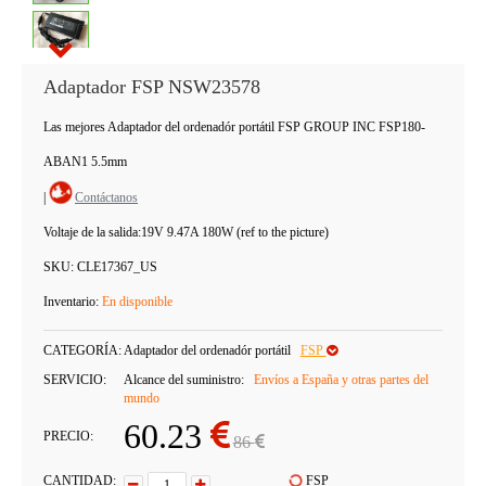
Adaptador FSP NSW23578
Las mejores Adaptador del ordenadór portátil FSP GROUP INC FSP180-
ABAN1 5.5mm
|
Contáctanos
Voltaje de la salida:
19V 9.47A 180W (ref to the picture)
SKU:
CLE17367_US
Inventario:
En disponible
CATEGORÍA:
Adaptador del ordenadór portátil
FSP
SERVICIO:
Alcance del suministro:
Envíos a España y otras partes del
mundo
60.23
PRECIO:
86
CANTIDAD:
FSP