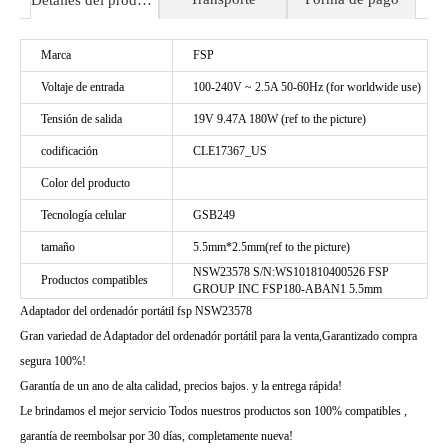
Detalles del producto
Marca
FSP
Voltaje de entrada
100-240V ~ 2.5A 50-60Hz (for worldwide use)
Tensión de salida
19V 9.47A 180W (ref to the picture)
codificación
CLE17367_US
Color del producto
Tecnología celular
GSB249
tamaño
5.5mm*2.5mm(ref to the picture)
NSW23578 S/N:WS101810400526 FSP
Productos compatibles
GROUP INC FSP180-ABAN1 5.5mm
Adaptador del ordenadór portátil fsp NSW23578
Gran variedad de Adaptador del ordenadór portátil para la venta,Garantizado compra
segura 100%!
Garantía de un ano de alta calidad, precios bajos. y la entrega rápida!
Le brindamos el mejor servicio Todos nuestros productos son 100% compatibles ,
garantía de reembolsar por 30 días, completamente nueva!