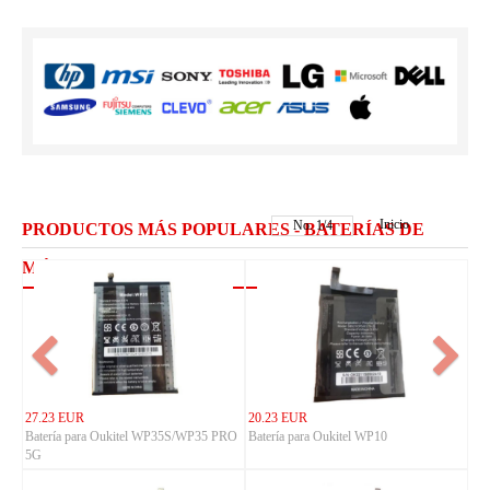
Inicio
No.
1
/
4
PRODUCTOS MÁS POPULARES - BATERÍAS DE
MÓVILES CUBOT
27.23 EUR
20.23 EUR
Batería para Oukitel WP35S/WP35 PRO
Batería para Oukitel WP10
5G