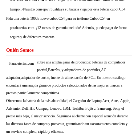
batería de su cubot C54 se hace ?vaga? y su teléfono funcionará durante menos
tiempo. ¿Nuestro consejo? ¡Sustituya su batería vieja por esta batería cubot C54!
Pida una batería 100% nuevo cubot C54 para su teléfono Cubot C54 en
parabaterias.com. ¡12 meses de garantía incluido! Además, puede pagar de forma
segura y de diferentes maneras.
Quién Somos
cubre una amplia gama de productos: baterías de computador
Parabaterias.com
portátil,Baterías, y adaptadores de portátiles,AC
adaptador,adaptador de coche, fuente de alimentación de PC... En nuestro catálogo
encontrará una amplia gama de productos seleccionados de las mejores marcas a
precios particularmente competitivos.
Ofrecemos la bateria de la más alta calidad, el Cargador de Laptop Acer, Asus, Apple,
Adviento, Dell, HP, Compaq, Lenovo, IBM, Toshiba, Fujitsu, Samsung, Sony el
precio más bajo, el mejor servicio. Seguimos al cliente con especial atención durante
las diversas fases de compra y posventa, garantizando un asesoramiento completo y
un servicio completo, rápido y eficiente.