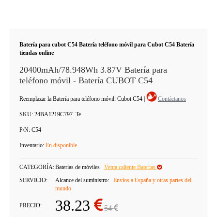
Batería para cubot C54 Batería teléfono móvil para Cubot C54 Batería
tiendas online
20400mAh/78.948Wh 3.87V Batería para
teléfono móvil - Batería CUBOT C54
Reemplazar la Batería para teléfono móvil: Cubot C54
|
Contáctanos
SKU:
24BA1219C797_Te
P/N:
C54
Inventario:
En disponible
CATEGORÍA:
Baterías de móviles
Venta caliente Baterías
SERVICIO:
Alcance del suministro:
Envíos a España y otras partes del
mundo
38.23
PRECIO:
54