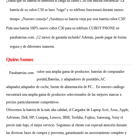
¿Sabía que su batería se deteriora si carga su cubot C50 con mucha frecuencia? La
batería de su cubot C50 se hace ?vaga? y su teléfono funcionará durante menos
tiempo. ¿Nuestro consejo? ¡Sustituya su batería vieja por esta batería cubot C50!
Pida una batería 100% nuevo cubot C50 para su teléfono CUBOT PHONE en
parabaterias.com. ¡12 meses de garantía incluido! Además, puede pagar de forma
segura y de diferentes maneras.
Quién Somos
cubre una amplia gama de productos: baterías de computador
Parabaterias.com
portátil,Baterías, y adaptadores de portátiles,AC
adaptador,adaptador de coche, fuente de alimentación de PC... En nuestro catálogo
encontrará una amplia gama de productos seleccionados de las mejores marcas a
precios particularmente competitivos.
Ofrecemos la bateria de la más alta calidad, el Cargador de Laptop Acer, Asus, Apple,
Adviento, Dell, HP, Compaq, Lenovo, IBM, Toshiba, Fujitsu, Samsung, Sony el
precio más bajo, el mejor servicio. Seguimos al cliente con especial atención durante
las diversas fases de compra y posventa, garantizando un asesoramiento completo y