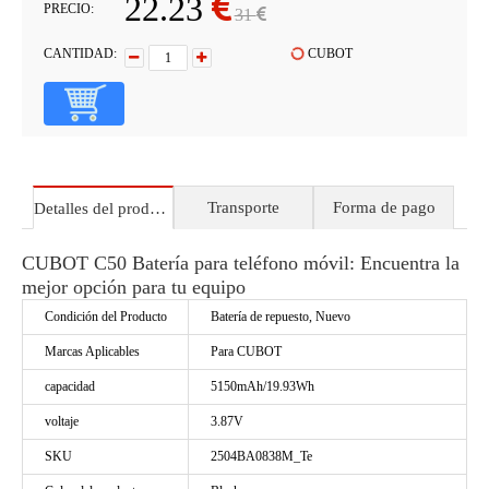
22.23
PRECIO:
31
CANTIDAD:
CUBOT
Transporte
Forma de pago
Detalles del producto
CUBOT C50 Batería para teléfono móvil: Encuentra la
mejor opción para tu equipo
Condición del Producto
Batería de repuesto, Nuevo
Marcas Aplicables
Para CUBOT
capacidad
5150mAh/19.93Wh
voltaje
3.87V
SKU
2504BA0838M_Te