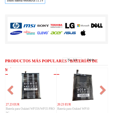
Todos bateria 4400mAh 11.1V
Inicio
No.
1
/
4
PRODUCTOS MÁS POPULARES - BATERÍAS DE
MÓVILES CUBOT
27.23 EUR
20.23 EUR
Batería para Oukitel WP35S/WP35 PRO
Batería para Oukitel WP10