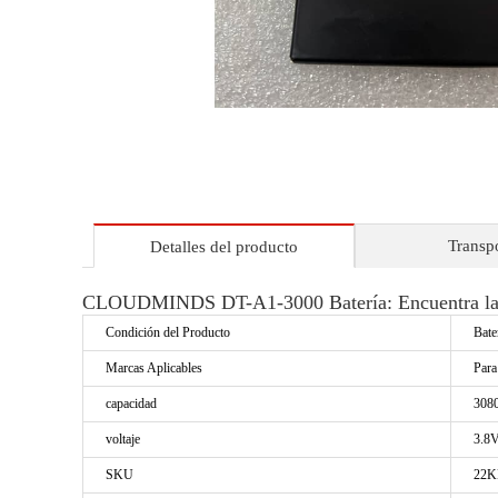
Transp
Detalles del producto
CLOUDMINDS DT-A1-3000 Batería: Encuentra la m
Condición del Producto
Bate
Marcas Aplicables
Par
capacidad
308
voltaje
3.8
SKU
22K