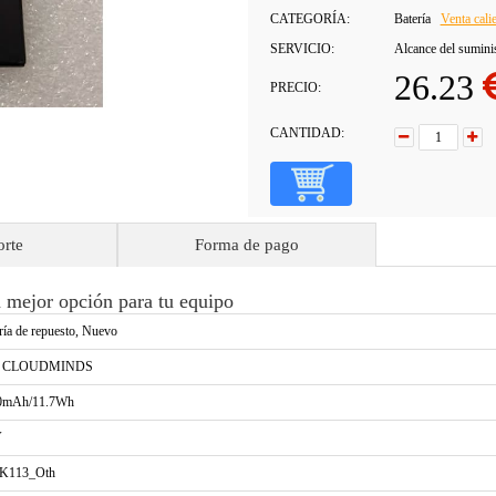
CATEGORÍA:
Batería
Venta cali
SERVICIO:
Alcance del sumini
26.23
PRECIO:
CANTIDAD:
orte
Forma de pago
ejor opción para tu equipo
ría de repuesto, Nuevo
a CLOUDMINDS
0mAh/11.7Wh
V
K113_Oth