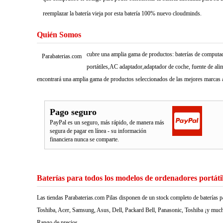
reemplazar la batería vieja por esta batería 100% nuevo cloudminds.
Quién Somos
cubre una amplia gama de productos: baterías de computado
Parabaterias.com
portátiles,AC adaptador,adaptador de coche, fuente de ali
encontrará una amplia gama de productos seleccionados de las mejores marcas a
Pago seguro
PayPal es un seguro, más rápido, de manera más
segura de pagar en línea - su información
financiera nunca se comparte.
Baterías para todos los modelos de ordenadores portáti
Las tiendas Parabaterias.com Pilas disponen de un stock completo de baterías p
Toshiba, Acer, Samsung, Asus, Dell, Packard Bell, Panasonic, Toshiba ¡y much
Rango de precios