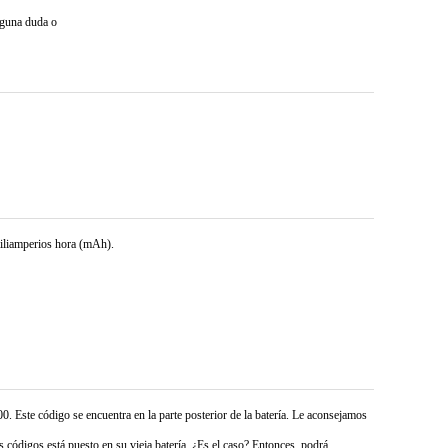
lguna duda o
miliamperios hora (mAh).
0. Este código se encuentra en la parte posterior de la batería. Le aconsejamos
 códigos está puesto en su vieja batería. ¿Es el caso? Entonces, podrá