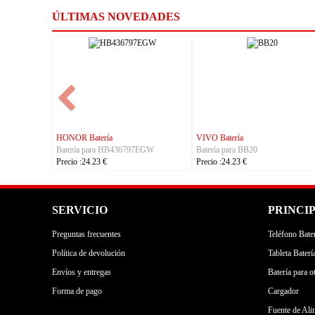
ÚLTIMAS NOVEDADES
ería
VIVO Batería
VIVO Batería
para BB20
Batería para BA97
Batería para BA67
4.23 €
Precio :24.23 €
Precio :24.23 €
SERVICIO
PRINCI
Preguntas frecuentes
Teléfono Bater
Política de devolución
Tableta Baterí
Envíos y entregas
Batería para o
Forma de pago
Cargador
Fuente de Ali