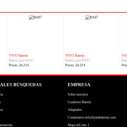
VIVO Batería
REDMI Batería
Batería para BA96
Batería para BN6D
Precio :24.23 €
Precio :32.23 €
PALES BÚSQUEDAS
EMPRESA
ía
Sobre nosotros
a
Cuaderno Batería
tro
Adaptador
Contáctanos:info@parabaterias.com
mentación
Mapa del sitio 1