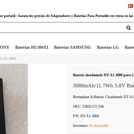
 portatil : barato los precios de Adaptadores y Baterías Para Portatiles en venta en las
 SONY
Baterías HUAWEI
Baterías SAMSUNG
Baterías LG
Bate
DT-A1-3000
Batería cloudminds DT-A1-3000 para C
3080mAh/11.7Wh 3.8V Bat
Reemplazar la Batería: Cloudminds DT-A
SKU:
22KK113_Oth
P/N:
DT-A1-3000
Inventario:
En disponible