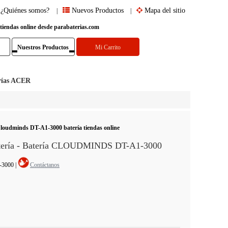
¿Quiénes somos?
Nuevos Productos
Mapa del sitio
|
|
 tiendas online desde parabaterias.com
Nuestros Productos
Mi Carrito
rías ACER
loudminds DT-A1-3000 batería tiendas online
ería - Batería CLOUDMINDS DT-A1-3000
1-3000
|
Contáctanos