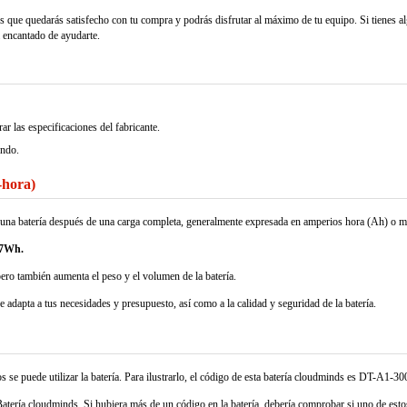
s que quedarás satisfecho con tu compra y podrás disfrutar al máximo de tu equipo. Si tienes a
á encantado de ayudarte.
 las especificaciones del fabricante.
undo.
-hora)
nar una batería después de una carga completa, generalmente expresada en amperios hora (Ah) o 
.7Wh.
pero también aumenta el peso y el volumen de la batería.
se adapta a tus necesidades y presupuesto, así como a la calidad y seguridad de la batería.
se puede utilizar la batería. Para ilustrarlo, el código de esta batería cloudminds es DT-A1-300
atería cloudminds. Si hubiera más de un código en la batería, debería comprobar si uno de estos