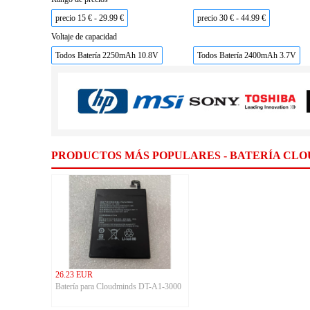
precio 15 € - 29.99 €
precio 30 € - 44.99 €
Voltaje de capacidad
Todos Batería 2250mAh 10.8V
Todos Batería 2400mAh 3.7V
PRODUCTOS MÁS POPULARES - BATERÍA CL
26.23 EUR
Batería para Cloudminds DT-A1-3000