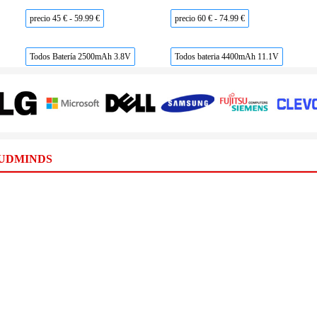
precio 45 € - 59.99 €
precio 60 € - 74.99 €
Todos Batería 2500mAh 3.8V
Todos bateria 4400mAh 11.1V
OUDMINDS