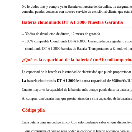
No lo dudes más y compra ya tu Batería en nuestra tienda online. Te aseguramo
consulta, puedes contactar con nuestro servicio de atención al cliente, que estar
Batería cloudminds DT-A1-3000 Nuestra Garantía
-- 30 días de devolución de dinero, 12 meses de garantía.
-- 100% compatible Cloudminds DT-A1-3000. Garantizada para igualar o superar
-- cloudminds DT-A1-3000 baterías de Batería, Transportamos a En todo el m
¿Qué es la capacidad de la batería? (mAh: miliamperio
La capacidad de la batería es la cantidad de electricidad que puede proporcio
La batería cloudminds DT-A1-3000 le da una capacidad de 3080mAh/11
Cuanto mayor es la capacidad de la batería, más tiempo puede durar la batería, 
Al comprar una batería, hay que prestar atención a si la capacidad de la batería 
Código pila
Cada batería tiene un código único. Con esto, podemos saber en qué dispositivos 
que compruebe el código para poder seleccionar la batería adecuada para su B