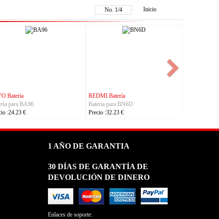
Inicio
No.
1
/
4
NOKIA Batería
ASUS Batería
Batería para BL-25AA
Batería para C21P2401
Precio :23.23 €
Precio :37.23 €
1 AÑO DE GARANTIA
30 DÍAS DE GARANTÍA DE
DEVOLUCIÓN DE DINERO
Enlaces de soporte: