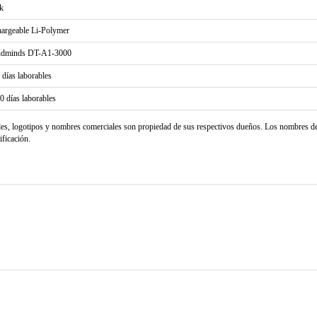
k
argeable Li-Polymer
udminds DT-A1-3000
2 días laborables
20 días laborables
les, logotipos y nombres comerciales son propiedad de sus respectivos dueños. Los nombres d
ificación.