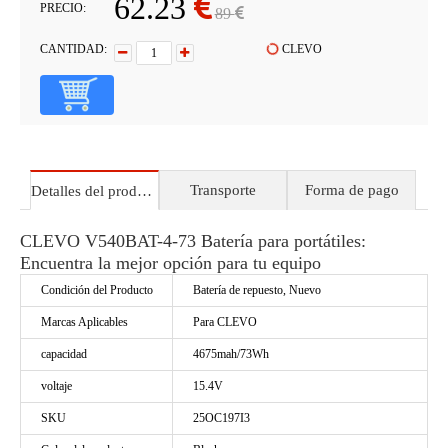
62.23
PRECIO:
89
CANTIDAD:
CLEVO
Transporte
Forma de pago
Detalles del producto
CLEVO V540BAT-4-73 Batería para portátiles:
Encuentra la mejor opción para tu equipo
Condición del Producto
Batería de repuesto, Nuevo
Marcas Aplicables
Para CLEVO
capacidad
4675mah/73Wh
voltaje
15.4V
SKU
25OC197I3