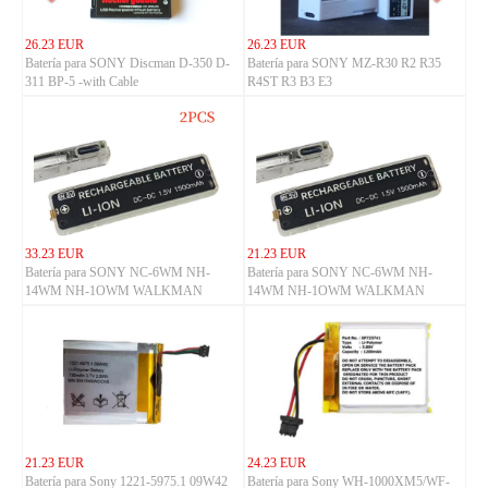
26.23 EUR
26.23 EUR
Batería para SONY Discman D-350 D-
Batería para SONY MZ-R30 R2 R35
311 BP-5 -with Cable
R4ST R3 B3 E3
33.23 EUR
21.23 EUR
Batería para SONY NC-6WM NH-
Batería para SONY NC-6WM NH-
14WM NH-1OWM WALKMAN
14WM NH-1OWM WALKMAN
21.23 EUR
24.23 EUR
Batería para Sony 1221-5975.1 09W42
Batería para Sony WH-1000XM5/WF-