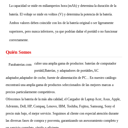
La capacidad se mide en miliamperios hora (mAh) y determina la duración de la
batería. El voltaje se mide en voltios (V) y determina la potencia de la batería.
Ambos valores deben coincidir con los de la batería original o ser ligeramente
superiores, pero nunca inferiores, ya que podrían dañar el portátil o no funcionar
correctamente.
Quién Somos
cubre una amplia gama de productos: baterías de computador
Parabaterias.com
portátil,Baterías, y adaptadores de portátiles,AC
adaptador,adaptador de coche, fuente de alimentación de PC... En nuestro catálogo
encontrará una amplia gama de productos seleccionados de las mejores marcas a
precios particularmente competitivos.
Ofrecemos la bateria de la más alta calidad, el Cargador de Laptop Acer, Asus, Apple,
Adviento, Dell, HP, Compaq, Lenovo, IBM, Toshiba, Fujitsu, Samsung, Sony el
precio más bajo, el mejor servicio. Seguimos al cliente con especial atención durante
las diversas fases de compra y posventa, garantizando un asesoramiento completo y
un servicio completo, rápido y eficiente.