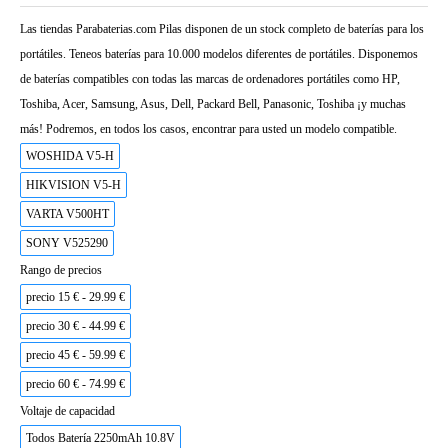
Las tiendas Parabaterias.com Pilas disponen de un stock completo de baterías para los
portátiles. Teneos baterías para 10.000 modelos diferentes de portátiles. Disponemos
de baterías compatibles con todas las marcas de ordenadores portátiles como HP,
Toshiba, Acer, Samsung, Asus, Dell, Packard Bell, Panasonic, Toshiba ¡y muchas
más! Podremos, en todos los casos, encontrar para usted un modelo compatible.
WOSHIDA V5-H
HIKVISION V5-H
VARTA V500HT
SONY V525290
Rango de precios
precio 15 € - 29.99 €
precio 30 € - 44.99 €
precio 45 € - 59.99 €
precio 60 € - 74.99 €
Voltaje de capacidad
Todos Batería 2250mAh 10.8V