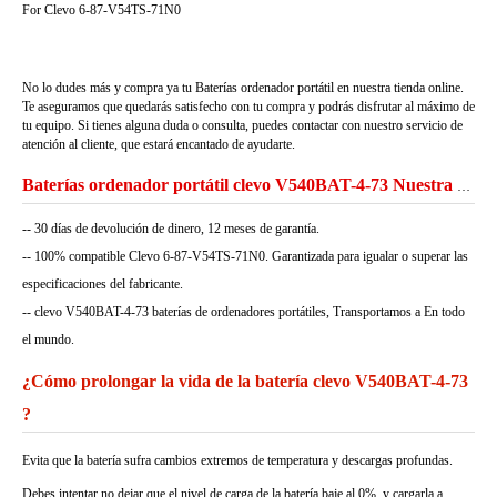
For Clevo 6-87-V54TS-71N0
No lo dudes más y compra ya tu Baterías ordenador portátil en nuestra tienda online.
Te aseguramos que quedarás satisfecho con tu compra y podrás disfrutar al máximo de
tu equipo. Si tienes alguna duda o consulta, puedes contactar con nuestro servicio de
atención al cliente, que estará encantado de ayudarte.
Baterías ordenador portátil clevo V540BAT-4-73 Nuestra Garantía
-- 30 días de devolución de dinero, 12 meses de garantía.
-- 100% compatible Clevo 6-87-V54TS-71N0. Garantizada para igualar o superar las
especificaciones del fabricante.
-- clevo V540BAT-4-73 baterías de ordenadores portátiles, Transportamos a En todo
el mundo.
¿Cómo prolongar la vida de la batería clevo V540BAT-4-73
?
Evita que la batería sufra cambios extremos de temperatura y descargas profundas.
Debes intentar no dejar que el nivel de carga de la batería baje al 0%, y cargarla a