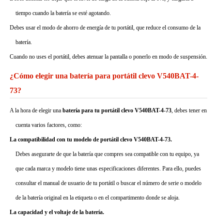
tiempo cuando la batería se esté agotando.
Debes usar el modo de ahorro de energía de tu portátil, que reduce el consumo de la
batería.
Cuando no uses el portátil, debes atenuar la pantalla o ponerlo en modo de suspensión.
¿Cómo elegir una batería para portátil clevo V540BAT-4-
73?
A la hora de elegir una
batería para tu portátil clevo V540BAT-4-73
, debes tener en
cuenta varios factores, como:
La compatibilidad con tu modelo de portátil clevo V540BAT-4-73.
Debes asegurarte de que la batería que compres sea compatible con tu equipo, ya
que cada marca y modelo tiene unas especificaciones diferentes. Para ello, puedes
consultar el manual de usuario de tu portátil o buscar el número de serie o modelo
de la batería original en la etiqueta o en el compartimento donde se aloja.
La capacidad y el voltaje de la batería.