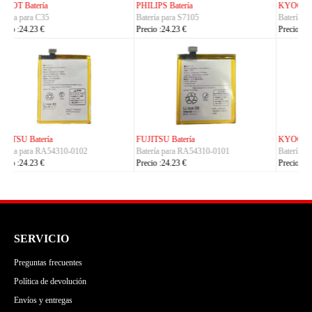
KYOCERA Batería
KYOCERA Batería
Batería para 5AAXBT134JAA
Batería para 5AAXBT113JAA
Precio :24.23 €
Precio :24.23 €
KYOCERA Batería
ACE Batería
Batería para 5AAXBT155
Batería para BAS022
Precio :24.23 €
Precio :24.23 €
SERVICIO
Preguntas frecuentes
Política de devolución
Envíos y entregas