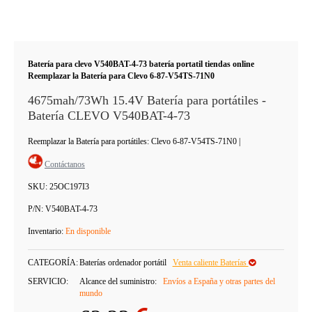
Batería para clevo V540BAT-4-73 batería portatil tiendas online
Reemplazar la Batería para Clevo 6-87-V54TS-71N0
4675mah/73Wh 15.4V Batería para portátiles -
Batería CLEVO V540BAT-4-73
Reemplazar la Batería para portátiles: Clevo 6-87-V54TS-71N0
|
Contáctanos
SKU:
25OC197I3
P/N:
V540BAT-4-73
Inventario:
En disponible
CATEGORÍA:
Baterías ordenador portátil
Venta caliente Baterías
SERVICIO:
Alcance del suministro:
Envíos a España y otras partes del
mundo