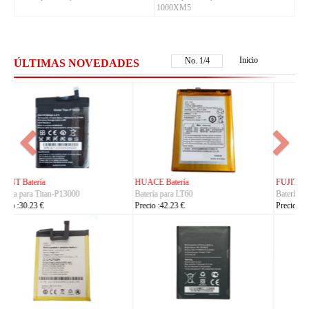
1000XM5
Inicio
No.
2
/
4
ÚLTIMAS NOVEDADES
FUJITSU Batería
FUJITSU Batería
Batería para RA07503-1091
Batería para RA07504-1091
Precio :24.23 €
Precio :24.23 €