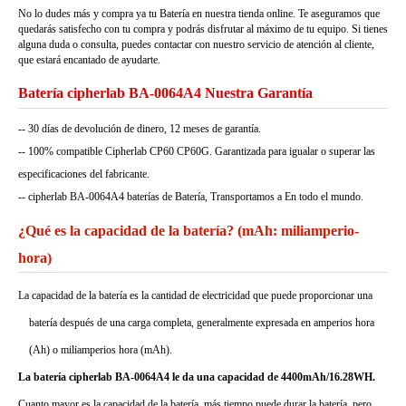
No lo dudes más y compra ya tu Batería en nuestra tienda online. Te aseguramos que
quedarás satisfecho con tu compra y podrás disfrutar al máximo de tu equipo. Si tienes
alguna duda o consulta, puedes contactar con nuestro servicio de atención al cliente,
que estará encantado de ayudarte.
Batería cipherlab BA-0064A4 Nuestra Garantía
-- 30 días de devolución de dinero, 12 meses de garantía.
-- 100% compatible Cipherlab CP60 CP60G. Garantizada para igualar o superar las
especificaciones del fabricante.
-- cipherlab BA-0064A4 baterías de Batería, Transportamos a En todo el mundo.
¿Qué es la capacidad de la batería? (mAh: miliamperio-
hora)
La capacidad de la batería es la cantidad de electricidad que puede proporcionar una
batería después de una carga completa, generalmente expresada en amperios hora
(Ah) o miliamperios hora (mAh).
La batería cipherlab BA-0064A4 le da una capacidad de 4400mAh/16.28WH.
Cuanto mayor es la capacidad de la batería, más tiempo puede durar la batería, pero