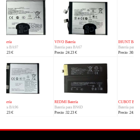
IHUNT Batería
HUACE Batería
Batería para Titan-P13000
Batería para LT60
Precio :30.23 €
Precio :42.23 €
CUBOT Batería
PHILIPS Batería
Batería para C35
Batería para S7105
Precio :24.23 €
Precio :24.23 €