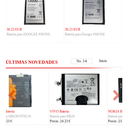
30.23 EUR
50.23 EUR
Batería para DOOGEE PHONE
Batería para Doogee PHONE
Inicio
No.
2
/
4
ÚLTIMAS NOVEDADES
NOKIA Batería
ASUS Batería
Batería para BL-25AA
Batería para C21P2401
Precio :23.23 €
Precio :37.23 €