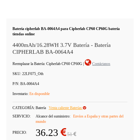
Batería cipherlab BA-0064A4 para Cipherlab CP60 CP60G batería
tiendas online
4400mAh/16.28WH 3.7V Batería - Batería
CIPHERLAB BA-0064A4
Reemplazar la Batería: Cipherlab CP60 CP60G
|
Contáctanos
SKU:
22LF075_Oth
P/N:
BA-0064A4
Inventario:
En disponible
CATEGORÍA:
Batería
Venta caliente Baterías
SERVICIO:
Alcance del suministro:
Envíos a España y otras partes del
mundo
36.23
PRECIO:
51