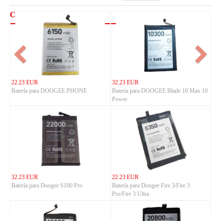
CIPHERLAB
22.23 EUR
32.23 EUR
Batería para DOOGEE PHONE
Batería para DOOGEE Blade 10 Max 10
Power
32.23 EUR
22.23 EUR
Batería para Doogee S100 Pro
Batería para Doogee Fire 3/Fire 3
Pro/Fire 3 Ultra