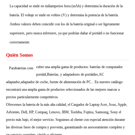
La capacidad se mide en miliamperios hora (mAh) y determina la duración de la
batería. El voltaje se mide en voltios (V) y determina la potencia de la batería.
Ambos valores deben coincidir con los de la batería original o ser ligeramente
superiores, pero nunca inferiores, ya que podrían dañar el portátil o no funcionar
correctamente.
Quién Somos
cubre una amplia gama de productos: baterías de computador
Parabaterias.com
portátil,Baterías, y adaptadores de portátiles,AC
adaptador,adaptador de coche, fuente de alimentación de PC... En nuestro catálogo
encontrará una amplia gama de productos seleccionados de las mejores marcas a
precios particularmente competitivos.
Ofrecemos la bateria de la más alta calidad, el Cargador de Laptop Acer, Asus, Apple,
Adviento, Dell, HP, Compaq, Lenovo, IBM, Toshiba, Fujitsu, Samsung, Sony el
precio más bajo, el mejor servicio. Seguimos al cliente con especial atención durante
las diversas fases de compra y posventa, garantizando un asesoramiento completo y
un servicio completo, rápido y eficiente.