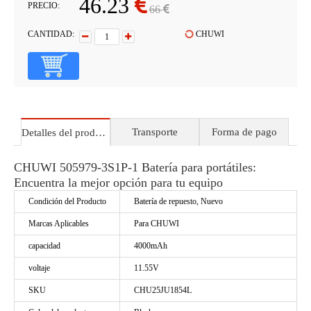
46.23
PRECIO:
66
CANTIDAD:
CHUWI
Transporte
Forma de pago
Detalles del producto
CHUWI 505979-3S1P-1 Batería para portátiles:
Encuentra la mejor opción para tu equipo
Condición del Producto
Batería de repuesto, Nuevo
Marcas Aplicables
Para CHUWI
capacidad
4000mAh
voltaje
11.55V
SKU
CHU25JU1854L