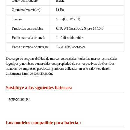
Color del producto
Black
Química (materiales)
Li-Po
tamaño
*mm(L x W x H)
Productos compatibles
CHUWI CoreBook X pro 14 13.3`
Fecha estimada de envío
1 - 2 días laborables
Fecha estimada de entrega
7 - 20 días laborables
Descargo de responsabilidad de marcas comerciales: todas las marcas comerciales,
logotipos y nombres comerciales son propiedad de sus respectivos dueños. Los
nombres de empresas, productos y marcas utilizados en este sitio web tienen
únicamente fines de identificación.
Sustituye a las siguientes baterias:
505979-3S1P-1
Los modelos compatible para bateria :