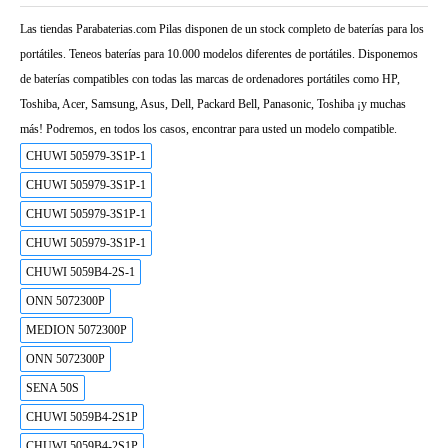
Las tiendas Parabaterias.com Pilas disponen de un stock completo de baterías para los
portátiles. Teneos baterías para 10.000 modelos diferentes de portátiles. Disponemos
de baterías compatibles con todas las marcas de ordenadores portátiles como HP,
Toshiba, Acer, Samsung, Asus, Dell, Packard Bell, Panasonic, Toshiba ¡y muchas
más! Podremos, en todos los casos, encontrar para usted un modelo compatible.
CHUWI 505979-3S1P-1
CHUWI 505979-3S1P-1
CHUWI 505979-3S1P-1
CHUWI 505979-3S1P-1
CHUWI 5059B4-2S-1
ONN 5072300P
MEDION 5072300P
ONN 5072300P
SENA 50S
CHUWI 5059B4-2S1P
CHUWI 5059B4-2S1P