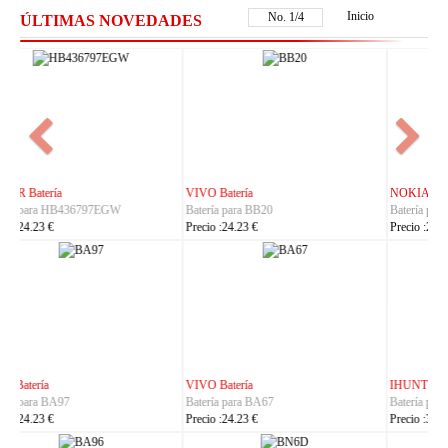
Inicio
No.
2
/
4
ÚLTIMAS NOVEDADES
NOKIA Batería
ASUS Batería
Batería para BL-25AA
Batería para C21P2401
Precio :23.23 €
Precio :37.23 €
IHUNT Batería
HUACE Batería
Batería para Titan-P13000
Batería para LT60
Precio :30.23 €
Precio :42.23 €