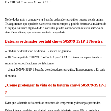
For CHUWI CoreBook X pro 14 13.3`
No lo dudes más y compra ya tu Baterías ordenador portátil en nuestra tienda online.
Te aseguramos que quedarás satisfecho con tu compra y podrás disfrutar al máximo de
tu equipo. Si tienes alguna duda o consulta, puedes contactar con nuestro servicio de
atención al cliente, que estará encantado de ayudarte.
Baterías ordenador portátil chuwi 505979-3S1P-1 Nuestra Garantía
-- 30 días de devolución de dinero, 12 meses de garantía.
-- 100% compatible CHUWI CoreBook X pro 14 13.3`. Garantizada para igualar o
superar las especificaciones del fabricante.
-- chuwi 505979-3S1P-1 baterías de ordenadores portátiles, Transportamos a En todo
el mundo.
¿Cómo prolongar la vida de la batería chuwi 505979-3S1P-1
?
Evita que la batería sufra cambios extremos de temperatura y descargas profundas.
Debes intentar no dejar que el nivel de carga de la batería baje al 0%, y cargarla a