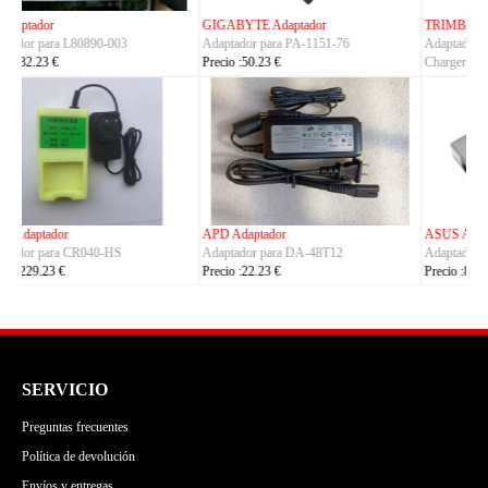
TRIMBLE Adaptador
ASUS Adaptador
Adaptador para
Adaptador para A14-150P1A
Charger_Dual_Battery_Slot
Precio :42.23 €
Precio :149.23 €
ASUS Adaptador
OLYMPUS Adaptador
Adaptador para ADP-380AB_B
Adaptador para CH4000
Precio :86.23 €
Precio :100.23 €
SERVICIO
Preguntas frecuentes
Política de devolución
Envíos y entregas