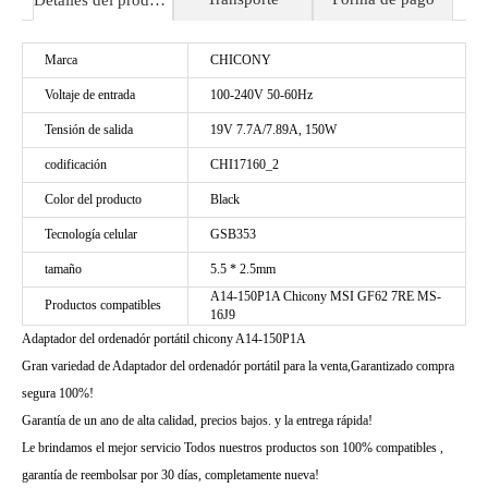
Detalles del producto
Marca
CHICONY
Voltaje de entrada
100-240V 50-60Hz
Tensión de salida
19V 7.7A/7.89A, 150W
codificación
CHI17160_2
Color del producto
Black
Tecnología celular
GSB353
tamaño
5.5 * 2.5mm
A14-150P1A Chicony MSI GF62 7RE MS-
Productos compatibles
16J9
Adaptador del ordenadór portátil chicony A14-150P1A
Gran variedad de Adaptador del ordenadór portátil para la venta,Garantizado compra
segura 100%!
Garantía de un ano de alta calidad, precios bajos. y la entrega rápida!
Le brindamos el mejor servicio Todos nuestros productos son 100% compatibles ,
garantía de reembolsar por 30 días, completamente nueva!