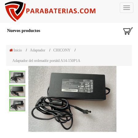
Toggle
navigat
Nuevos productos
Inicio
/
Adaptador
/
CHICONY
/
Adaptador del ordenadór portátil A14-150P1A