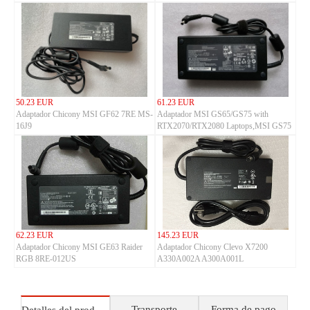
50.23 EUR
61.23 EUR
Adaptador Chicony MSI GF62 7RE MS-
Adaptador MSI GS65/GS75 with
16J9
RTX2070/RTX2080 Laptops,MSI GS75
Stealth 8SG GS75
62.23 EUR
145.23 EUR
Adaptador Chicony MSI GE63 Raider
Adaptador Chicony Clevo X7200
RGB 8RE-012US
A330A002A A300A001L
Transporte
Forma de pago