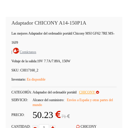
Adaptador CHICONY A14-150P1A
Las mejores Adaptador del ordenadór portátil Chicony MSI GF62 7RE MS-
16J9
|
Contáctanos
Voltaje de la salida:
19V 7.7A/7.89A, 150W
SKU:
CHI17160_2
Inventario:
En disponible
CATEGORÍA:
Adaptador del ordenadór portátil
CHICONY
SERVICIO:
Alcance del suministro:
Envíos a España y otras partes del
mundo
50.23
PRECIO:
71
CANTIDAD:
CHICONY