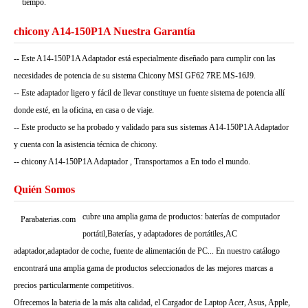
tiempo.
chicony A14-150P1A Nuestra Garantía
-- Este A14-150P1A Adaptador está especialmente diseñado para cumplir con las
necesidades de potencia de su sistema Chicony MSI GF62 7RE MS-16J9.
-- Este adaptador ligero y fácil de llevar constituye un fuente sistema de potencia allí
donde esté, en la oficina, en casa o de viaje.
-- Este producto se ha probado y validado para sus sistemas A14-150P1A Adaptador
y cuenta con la asistencia técnica de chicony.
-- chicony A14-150P1A Adaptador , Transportamos a En todo el mundo.
Quién Somos
cubre una amplia gama de productos: baterías de computador
Parabaterias.com
portátil,Baterías, y adaptadores de portátiles,AC
adaptador,adaptador de coche, fuente de alimentación de PC... En nuestro catálogo
encontrará una amplia gama de productos seleccionados de las mejores marcas a
precios particularmente competitivos.
Ofrecemos la bateria de la más alta calidad, el Cargador de Laptop Acer, Asus, Apple,