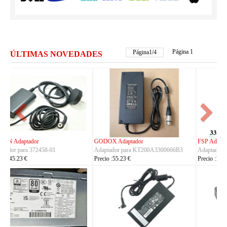
Página 1
Página
2
/
4
ÚLTIMAS NOVEDADES
FSP Adaptador
HUAWEI Adaptador
Adaptador para FSP330-ACAU3
Adaptador para S190126D1D
Precio :164.23 €
Precio :40.23 €