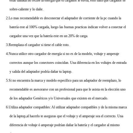
estar dañada no recibe la energía que el cargador le envía, esto hará que cargador se
sobre-caliente y lo dañe.
2.Lo mas recomendable es desconectar el adaptador de corriente de la pc cuando la
batería este al 100% cargada, luego las buenas practicas indican volver a conectar el
cargador una vez que la batería este en un 20% de carga.
3.Reemplaza el cargador si tiene el cable roto.
4.Nunca utilice otro cargador de energía si no es de la modelo, voltaje y amperaje
correctos aunque los conectores coincidan. Una diferencia en los voltajes de entrada
y salida del adaptador podría dañar tu laptop.
5.Si no encuentra la marca y modelo específico para un adaptador de reemplazo, lo
recomendable es asesorarse con un profesional para que le asista en la elección uno
de los adaptador Genéricos y/o Universales que existen en el mercado.
6.Utiliza adaptador compatibles: Al utilizar adaptador compatibles y de la misma marca
de la laptop,al hacerlo te aseguras que el voltaje y el amperaje sea el correcto. Una
diferencia de voltaje ó amperaje podrían dañar la batería y el cargador al mismo