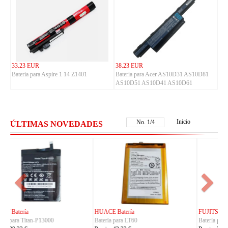
33.23 EUR
38.23 EUR
Batería para Aspire 1 14 Z1401
Batería para Acer AS10D31 AS10D81
AS10D51 AS10D41 AS10D61
AS10D73 5733
Inicio
No.
2
/
4
ÚLTIMAS NOVEDADES
FUJITSU Batería
FUJITSU Batería
Batería para RA07503-1091
Batería para RA07504-1091