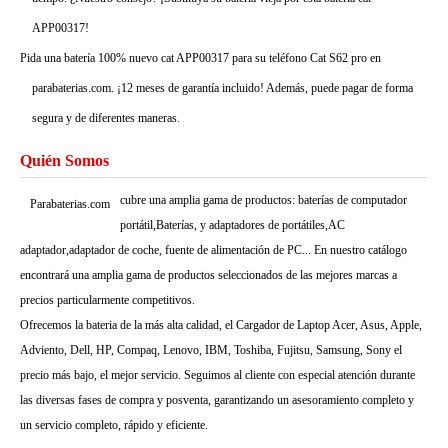
APP00317!
Pida una batería 100% nuevo cat APP00317 para su teléfono Cat S62 pro en
parabaterias.com. ¡12 meses de garantía incluido! Además, puede pagar de forma
segura y de diferentes maneras.
Quién Somos
cubre una amplia gama de productos: baterías de computador
Parabaterias.com
portátil,Baterías, y adaptadores de portátiles,AC
adaptador,adaptador de coche, fuente de alimentación de PC... En nuestro catálogo
encontrará una amplia gama de productos seleccionados de las mejores marcas a
precios particularmente competitivos.
Ofrecemos la bateria de la más alta calidad, el Cargador de Laptop Acer, Asus, Apple,
Adviento, Dell, HP, Compaq, Lenovo, IBM, Toshiba, Fujitsu, Samsung, Sony el
precio más bajo, el mejor servicio. Seguimos al cliente con especial atención durante
las diversas fases de compra y posventa, garantizando un asesoramiento completo y
un servicio completo, rápido y eficiente.