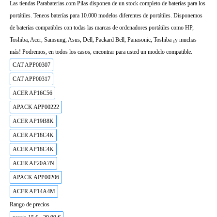
Las tiendas Parabaterias.com Pilas disponen de un stock completo de baterías para los
portátiles. Teneos baterías para 10.000 modelos diferentes de portátiles. Disponemos
de baterías compatibles con todas las marcas de ordenadores portátiles como HP,
Toshiba, Acer, Samsung, Asus, Dell, Packard Bell, Panasonic, Toshiba ¡y muchas
más! Podremos, en todos los casos, encontrar para usted un modelo compatible.
CAT APP00307
CAT APP00317
ACER AP16C56
APACK APP00222
ACER AP19B8K
ACER AP18C4K
ACER AP18C4K
ACER AP20A7N
APACK APP00206
ACER AP14A4M
Rango de precios