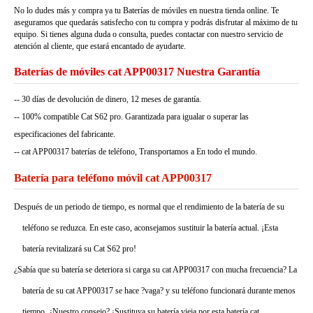
No lo dudes más y compra ya tu Baterías de móviles en nuestra tienda online. Te
aseguramos que quedarás satisfecho con tu compra y podrás disfrutar al máximo de tu
equipo. Si tienes alguna duda o consulta, puedes contactar con nuestro servicio de
atención al cliente, que estará encantado de ayudarte.
Baterías de móviles cat APP00317 Nuestra Garantía
-- 30 días de devolución de dinero, 12 meses de garantía.
-- 100% compatible Cat S62 pro. Garantizada para igualar o superar las
especificaciones del fabricante.
-- cat APP00317 baterías de teléfono, Transportamos a En todo el mundo.
Batería para teléfono móvil cat APP00317
Después de un periodo de tiempo, es normal que el rendimiento de la batería de su
teléfono se reduzca. En este caso, aconsejamos sustituir la batería actual. ¡Esta
batería revitalizará su Cat S62 pro!
¿Sabía que su batería se deteriora si carga su cat APP00317 con mucha frecuencia? La
batería de su cat APP00317 se hace ?vaga? y su teléfono funcionará durante menos
tiempo. ¿Nuestro consejo? ¡Sustituya su batería vieja por esta batería cat