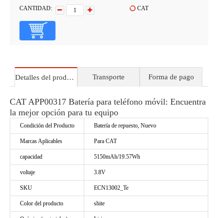
CANTIDAD:
CAT
Transporte
Forma de pago
Detalles del producto
CAT APP00317 Batería para teléfono móvil: Encuentra
la mejor opción para tu equipo
Condición del Producto
Batería de repuesto, Nuevo
Marcas Aplicables
Para CAT
capacidad
5150mAh/19.57Wh
voltaje
3.8V
SKU
ECN13002_Te
Color del producto
shite