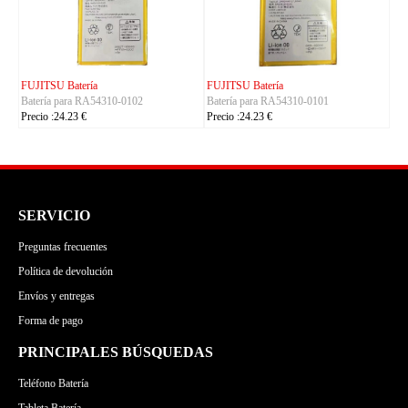
KYOCERA Batería
ACE Batería
Batería para 5AAXBT155
Batería para BAS022
Precio :24.23 €
Precio :24.23 €
SERVICIO
Preguntas frecuentes
Política de devolución
Envíos y entregas
Forma de pago
PRINCIPALES BÚSQUEDAS
Teléfono Batería