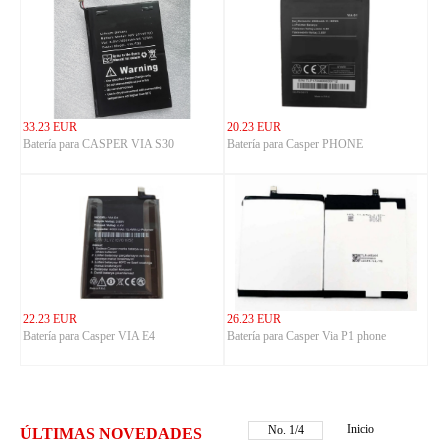
33.23 EUR
20.23 EUR
Batería para CASPER VIA S30
Batería para Casper PHONE
22.23 EUR
26.23 EUR
Batería para Casper VIA E4
Batería para Casper Via P1 phone
Inicio
No.
1
/
4
ÚLTIMAS NOVEDADES