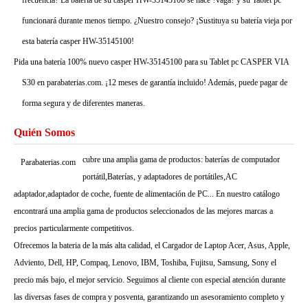
frecuencia? La batería de su casper HW-35145100 se hace ?vaga? y su Tablet pc
funcionará durante menos tiempo. ¿Nuestro consejo? ¡Sustituya su batería vieja por
esta batería casper HW-35145100!
Pida una batería 100% nuevo casper HW-35145100 para su Tablet pc CASPER VIA
S30 en parabaterias.com. ¡12 meses de garantía incluido! Además, puede pagar de
forma segura y de diferentes maneras.
Quién Somos
cubre una amplia gama de productos: baterías de computador
Parabaterias.com
portátil,Baterías, y adaptadores de portátiles,AC
adaptador,adaptador de coche, fuente de alimentación de PC... En nuestro catálogo
encontrará una amplia gama de productos seleccionados de las mejores marcas a
precios particularmente competitivos.
Ofrecemos la bateria de la más alta calidad, el Cargador de Laptop Acer, Asus, Apple,
Adviento, Dell, HP, Compaq, Lenovo, IBM, Toshiba, Fujitsu, Samsung, Sony el
precio más bajo, el mejor servicio. Seguimos al cliente con especial atención durante
las diversas fases de compra y posventa, garantizando un asesoramiento completo y