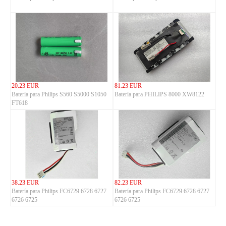
20.23 EUR
81.23 EUR
Batería para Philips S560 S5000 S1050
Batería para PHILIPS 8000 XW8122
FT618
38.23 EUR
82.23 EUR
Batería para Philips FC6729 6728 6727
Batería para Philips FC6729 6728 6727
6726 6725
6726 6725