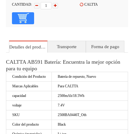
CANTIDAD:
CALTTA
Transporte
Forma de pago
Detalles del producto
CALTTA AB591 Batería: Encuentra la mejor opción
para tu equipo
Condición del Producto
Batería de repuesto, Nuevo
Marcas Aplicables
Para CALTTA
capacidad
2500mAh/18.5Wh
voltaje
7.4V
SKU
2508BA0446T_Oth
Color del producto
Black