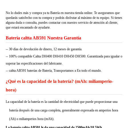
No lo dudes más y compra ya tu Batería en nuestra tienda online. Te aseguramos que
quedarás satisfecho con tu compra y podrás disfrutar al máximo de tu equipo. Si tienes
alguna duda o consulta, puedes contactar con nuestro servicio de atención al cliente,
que estará encantado de ayudarte.
Batería caltta AB591 Nuestra Garantía
-- 30 días de devolución de dinero, 12 meses de garantía.
-- 100% compatible Caltta DH400 DH410 DH450 DH500. Garantizada para igualar o
superar las especificaciones del fabricante.
-- caltta AB591 baterías de Batería, Transportamos a En todo el mundo.
¿Qué es la capacidad de la batería? (mAh: miliamperio-
hora)
La capacidad de la batería es la cantidad de electricidad que puede proporcionar una
batería después de una carga completa, generalmente expresada en amperios hora
(Ah) o miliamperios hora (mAh).
La batería caltta AB591 le da una capacidad de 2500mAh/18.5Wh.