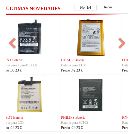
Inicio
No.
2
/
4
ÚLTIMAS NOVEDADES
FUJITSU Batería
FUJITSU Batería
Batería para RA07503-1091
Batería para RA07504-1091
Precio :24.23 €
Precio :24.23 €
KYOCERA Batería
KYOCERA Batería
Batería para 5AAXBT134JAA
Batería para 5AAXBT113JAA
Precio :24.23 €
Precio :24.23 €