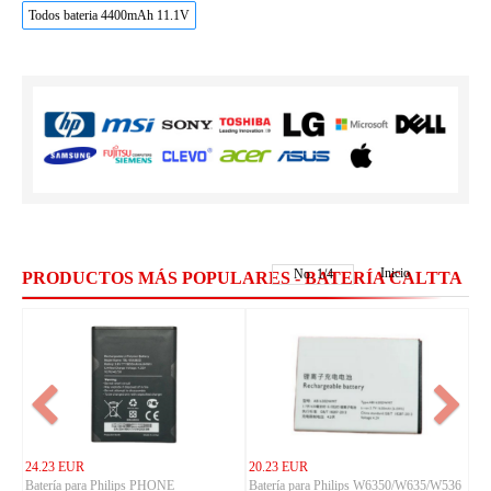
Todos bateria 4400mAh 11.1V
Inicio
No.
1
/
4
PRODUCTOS MÁS POPULARES - BATERÍA CALTTA
24.23 EUR
20.23 EUR
Batería para Philips PHONE
Batería para Philips W6350/W635/W536