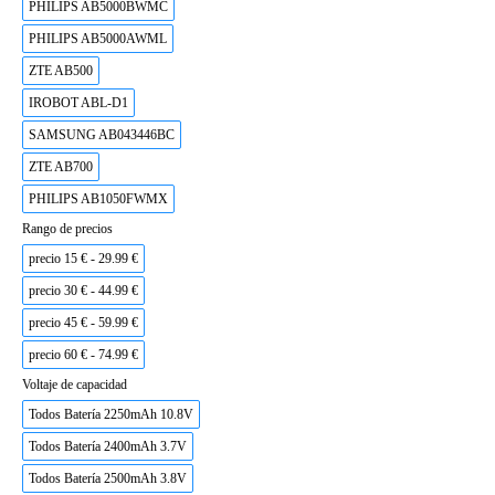
PHILIPS AB5000BWMC
PHILIPS AB5000AWML
ZTE AB500
IROBOT ABL-D1
SAMSUNG AB043446BC
ZTE AB700
PHILIPS AB1050FWMX
Rango de precios
precio 15 € - 29.99 €
precio 30 € - 44.99 €
precio 45 € - 59.99 €
precio 60 € - 74.99 €
Voltaje de capacidad
Todos Batería 2250mAh 10.8V
Todos Batería 2400mAh 3.7V
Todos Batería 2500mAh 3.8V