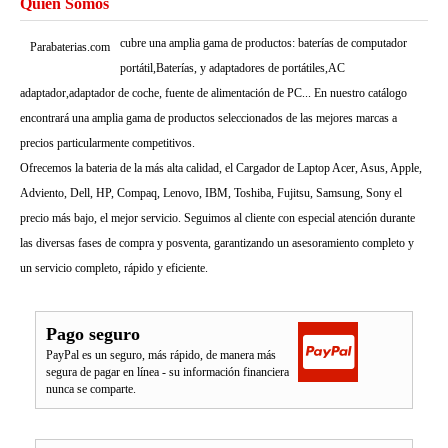
Quién Somos
cubre una amplia gama de productos: baterías de computador
Parabaterias.com
portátil,Baterías, y adaptadores de portátiles,AC
adaptador,adaptador de coche, fuente de alimentación de PC... En nuestro catálogo
encontrará una amplia gama de productos seleccionados de las mejores marcas a
precios particularmente competitivos.
Ofrecemos la bateria de la más alta calidad, el Cargador de Laptop Acer, Asus, Apple,
Adviento, Dell, HP, Compaq, Lenovo, IBM, Toshiba, Fujitsu, Samsung, Sony el
precio más bajo, el mejor servicio. Seguimos al cliente con especial atención durante
las diversas fases de compra y posventa, garantizando un asesoramiento completo y
un servicio completo, rápido y eficiente.
Pago seguro
PayPal es un seguro, más rápido, de manera más
segura de pagar en línea - su información financiera
nunca se comparte.