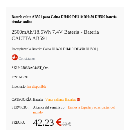
Batería caltta AB591 para Caltta DH400 DH410 DH450 DH500 batería
tiendas online
2500mAh/18.5Wh 7.4V Batería - Batería
CALTTA AB591
Reemplazar la Batería: Caltta DH400 DH410 DH450 DH500
|
Contáctanos
SKU:
2508BA0446T_Oth
P/N:
AB591
Inventario:
En disponible
CATEGORÍA:
Batería
Venta caliente Baterías
SERVICIO:
Alcance del suministro:
Envíos a España y otras partes del
mundo
42.23
PRECIO:
60