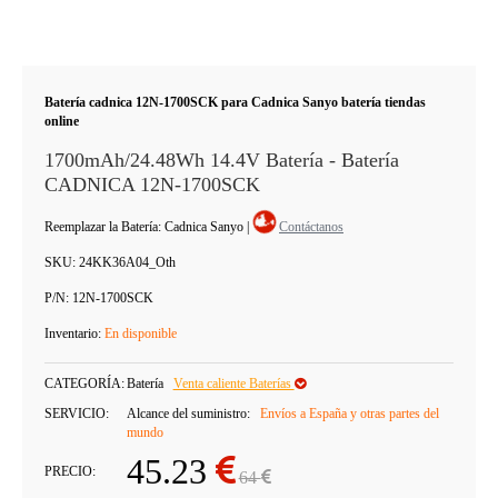
Batería cadnica 12N-1700SCK para Cadnica Sanyo batería tiendas
online
1700mAh/24.48Wh 14.4V Batería - Batería
CADNICA 12N-1700SCK
Reemplazar la Batería: Cadnica Sanyo
|
Contáctanos
SKU:
24KK36A04_Oth
P/N:
12N-1700SCK
Inventario:
En disponible
CATEGORÍA:
Batería
Venta caliente Baterías
SERVICIO:
Alcance del suministro:
Envíos a España y otras partes del
mundo
45.23
PRECIO:
64