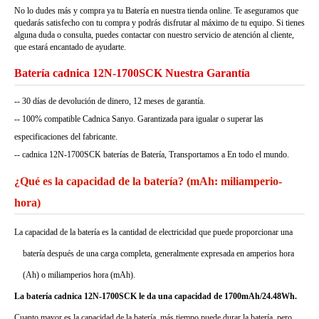
No lo dudes más y compra ya tu Batería en nuestra tienda online. Te aseguramos que
quedarás satisfecho con tu compra y podrás disfrutar al máximo de tu equipo. Si tienes
alguna duda o consulta, puedes contactar con nuestro servicio de atención al cliente,
que estará encantado de ayudarte.
Batería cadnica 12N-1700SCK Nuestra Garantía
-- 30 días de devolución de dinero, 12 meses de garantía.
-- 100% compatible Cadnica Sanyo. Garantizada para igualar o superar las
especificaciones del fabricante.
-- cadnica 12N-1700SCK baterías de Batería, Transportamos a En todo el mundo.
¿Qué es la capacidad de la batería? (mAh: miliamperio-
hora)
La capacidad de la batería es la cantidad de electricidad que puede proporcionar una
batería después de una carga completa, generalmente expresada en amperios hora
(Ah) o miliamperios hora (mAh).
La batería cadnica 12N-1700SCK le da una capacidad de 1700mAh/24.48Wh.
Cuanto mayor es la capacidad de la batería, más tiempo puede durar la batería, pero