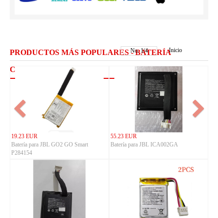
Inicio
No.
1
/
4
PRODUCTOS MÁS POPULARES - BATERÍA
CADNICA
19.23 EUR
55.23 EUR
Batería para JBL GO2 GO Smart
Batería para JBL ICA002GA
P284154