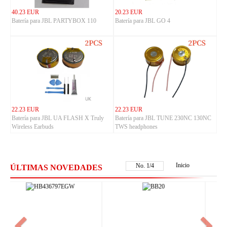
40.23 EUR
20.23 EUR
Batería para JBL PARTYBOX 110
Batería para JBL GO 4
22.23 EUR
22.23 EUR
Batería para JBL UA FLASH X Truly
Batería para JBL TUNE 230NC 130NC
Wireless Earbuds
TWS headphones
Inicio
No.
1
/
4
ÚLTIMAS NOVEDADES