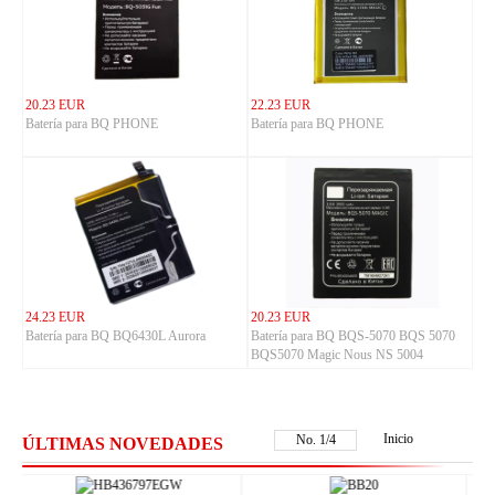
20.23 EUR
22.23 EUR
Batería para BQ PHONE
Batería para BQ PHONE
24.23 EUR
20.23 EUR
Batería para BQ BQ6430L Aurora
Batería para BQ BQS-5070 BQS 5070
BQS5070 Magic Nous NS 5004
Inicio
No.
1
/
4
ÚLTIMAS NOVEDADES