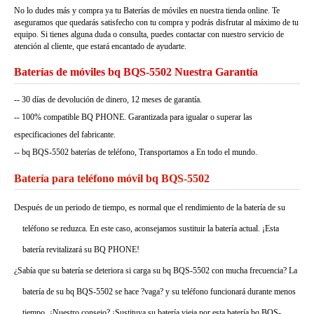
No lo dudes más y compra ya tu Baterías de móviles en nuestra tienda online. Te
aseguramos que quedarás satisfecho con tu compra y podrás disfrutar al máximo de tu
equipo. Si tienes alguna duda o consulta, puedes contactar con nuestro servicio de
atención al cliente, que estará encantado de ayudarte.
Baterías de móviles bq BQS-5502 Nuestra Garantía
-- 30 días de devolución de dinero, 12 meses de garantía.
-- 100% compatible BQ PHONE. Garantizada para igualar o superar las
especificaciones del fabricante.
-- bq BQS-5502 baterías de teléfono, Transportamos a En todo el mundo.
Batería para teléfono móvil bq BQS-5502
Después de un periodo de tiempo, es normal que el rendimiento de la batería de su
teléfono se reduzca. En este caso, aconsejamos sustituir la batería actual. ¡Esta
batería revitalizará su BQ PHONE!
¿Sabía que su batería se deteriora si carga su bq BQS-5502 con mucha frecuencia? La
batería de su bq BQS-5502 se hace ?vaga? y su teléfono funcionará durante menos
tiempo. ¿Nuestro consejo? ¡Sustituya su batería vieja por esta batería bq BQS-