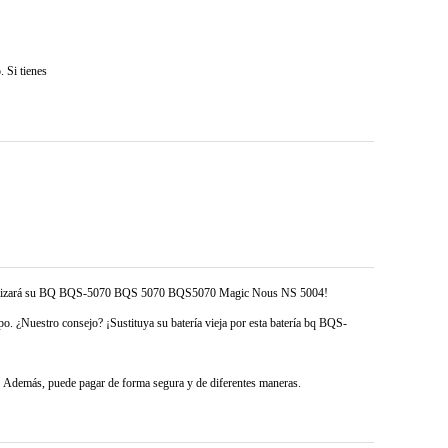
 Si tienes
ría revitalizará su BQ BQS-5070 BQS 5070 BQS5070 Magic Nous NS 5004!
. ¿Nuestro consejo? ¡Sustituya su batería vieja por esta batería bq BQS-
demás, puede pagar de forma segura y de diferentes maneras.