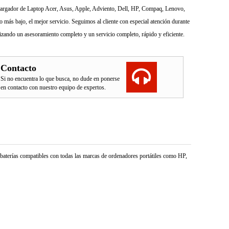
l Cargador de Laptop Acer, Asus, Apple, Adviento, Dell, HP, Compaq, Lenovo,
más bajo, el mejor servicio. Seguimos al cliente con especial atención durante
izando un asesoramiento completo y un servicio completo, rápido y eficiente.
Contacto
Si no encuentra lo que busca, no dude en ponerse
en contacto con nuestro equipo de expertos.
e baterías compatibles con todas las marcas de ordenadores portátiles como HP,