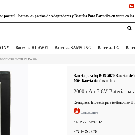
 portatil : barato los precios de Adaptadores y Baterías Para Portatiles en venta en las
 SONY
Baterías HUAWEI
Baterías SAMSUNG
Baterías LG
Bate
ra teléfono móvil BQS-5070
Batería para bq BQS-5070 Batería te
5004 Batería tiendas online
2000mAh 3.8V Batería para
Reemplazar la Batería para teléfono m
Contáctanos
SKU:
22LK692_Te
P/N:
BQS-5070