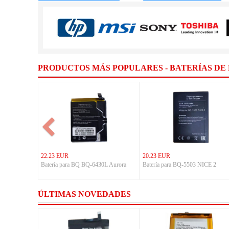
PRODUCTOS MÁS POPULARES - BATERÍAS DE
22.23 EUR
20.23 EUR
Batería para BQ BQ-6430L Aurora
Batería para BQ-5503 NICE 2
ÚLTIMAS NOVEDADES