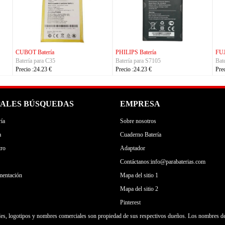
CUBOT Batería
PHILIPS Batería
FUJI
Batería para C35
Batería para S7105
Bate
Precio :24.23 €
Precio :24.23 €
Preci
PALES BÚSQUEDAS
EMPRESA
ía
Sobre nosotros
a
Cuaderno Batería
tro
Adaptador
Contáctanos:info@parabaterias.com
mentación
Mapa del sitio 1
Mapa del sitio 2
Pinterest
es, logotipos y nombres comerciales son propiedad de sus respectivos dueños. Los nombres de 