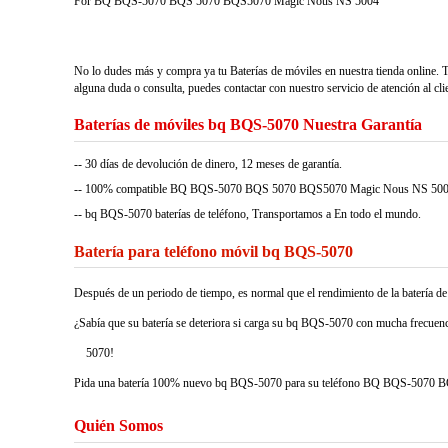
For BQ BQS-5070 BQS 5070 BQS5070 Magic Nous NS 5004
No lo dudes más y compra ya tu Baterías de móviles en nuestra tienda online. 
alguna duda o consulta, puedes contactar con nuestro servicio de atención al cli
Baterías de móviles bq BQS-5070 Nuestra Garantía
-- 30 días de devolución de dinero, 12 meses de garantía.
-- 100% compatible BQ BQS-5070 BQS 5070 BQS5070 Magic Nous NS 5004. Garan
-- bq BQS-5070 baterías de teléfono, Transportamos a En todo el mundo.
Batería para teléfono móvil bq BQS-5070
Después de un periodo de tiempo, es normal que el rendimiento de la batería 
¿Sabía que su batería se deteriora si carga su bq BQS-5070 con mucha frecuenc
5070!
Pida una batería 100% nuevo bq BQS-5070 para su teléfono BQ BQS-5070 BQS
Quién Somos