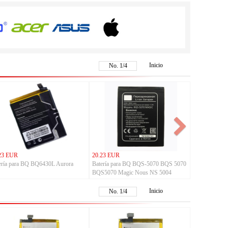
Inicio
No.
1
/
4
23 EUR
20.23 EUR
ería para BQ BQ6430L Aurora
Batería para BQ BQS-5070 BQS 5070
BQS5070 Magic Nous NS 5004
Inicio
No.
1
/
4