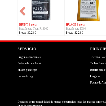
IHUNT Batería
HUACE Batería
Batería para Titan-P13000
Batería para LT60
Precio :30.23 €
Precio :42.23 €
SERVICIO
PRINCI
Preguntas frecuentes
Teléfono Bater
Política de devolución
Tableta Baterí
Envíos y entregas
Batería para o
Forma de pago
Cargador
Fuente de Ali
Descargo de responsabilidad de marcas comerciales: todas las marcas comercial
fines de identificación.