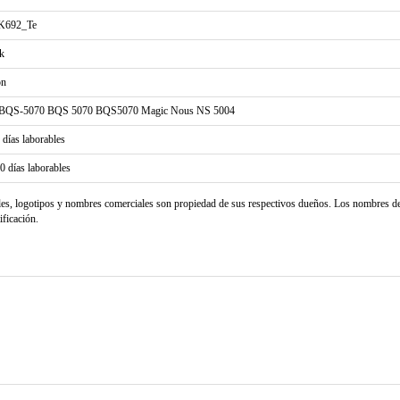
K692_Te
k
on
BQS-5070 BQS 5070 BQS5070 Magic Nous NS 5004
2 días laborables
20 días laborables
les, logotipos y nombres comerciales son propiedad de sus respectivos dueños. Los nombres d
ificación.