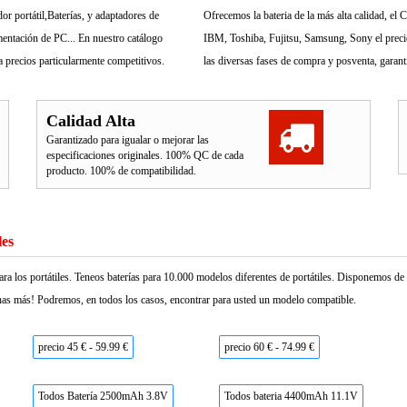
r portátil,Baterías, y adaptadores de
Ofrecemos la bateria de la más alta calidad, e
mentación de PC... En nuestro catálogo
IBM, Toshiba, Fujitsu, Samsung, Sony el precio 
 precios particularmente competitivos.
las diversas fases de compra y posventa, garant
Calidad Alta
Garantizado para igualar o mejorar las
especificaciones originales. 100% QC de cada
producto. 100% de compatibilidad.
les
ara los portátiles. Teneos baterías para 10.000 modelos diferentes de portátiles. Disponemos d
as más! Podremos, en todos los casos, encontrar para usted un modelo compatible.
precio 45 € - 59.99 €
precio 60 € - 74.99 €
Todos Batería 2500mAh 3.8V
Todos bateria 4400mAh 11.1V