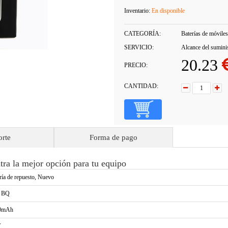
Inventario:
En disponible
CATEGORÍA:
Baterías de móviles
SERVICIO:
Alcance del sumini
20.23
PRECIO:
CANTIDAD:
orte
Forma de pago
ra la mejor opción para tu equipo
ría de repuesto, Nuevo
a BQ
0mAh
V