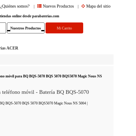
¿Quiénes somos?
Nuevos Productos
Mapa del sitio
|
|
 tiendas online desde parabaterias.com
Nuestros Productos
Mi Carrito
rías ACER
léfono móvil para BQ BQS-5070 BQS 5070 BQS5070 Magic Nous NS
 teléfono móvil - Batería BQ BQS-5070
óvil: BQ BQS-5070 BQS 5070 BQS5070 Magic Nous NS 5004
|