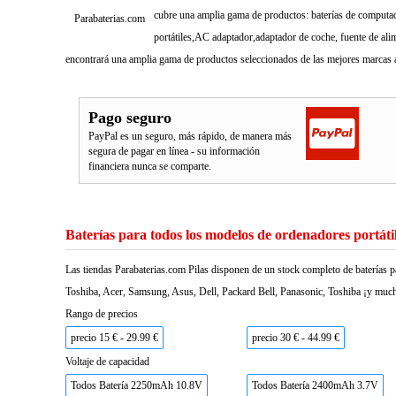
cubre una amplia gama de productos: baterías de computado
Parabaterias.com
portátiles,AC adaptador,adaptador de coche, fuente de ali
encontrará una amplia gama de productos seleccionados de las mejores marcas a
Pago seguro
PayPal es un seguro, más rápido, de manera más
segura de pagar en línea - su información
financiera nunca se comparte.
Baterías para todos los modelos de ordenadores portáti
Las tiendas Parabaterias.com Pilas disponen de un stock completo de baterías p
Toshiba, Acer, Samsung, Asus, Dell, Packard Bell, Panasonic, Toshiba ¡y much
Rango de precios
precio 15 € - 29.99 €
precio 30 € - 44.99 €
Voltaje de capacidad
Todos Batería 2250mAh 10.8V
Todos Batería 2400mAh 3.7V