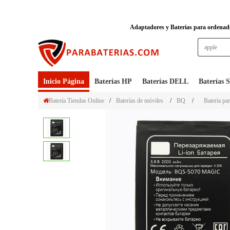
Adaptadores y Baterías para ordenador
Inicio Página
Baterías HP
Baterías DELL
Baterías
Batería Tiendas Online
/
Baterías de móviles
/
BQ
/
Batería pa