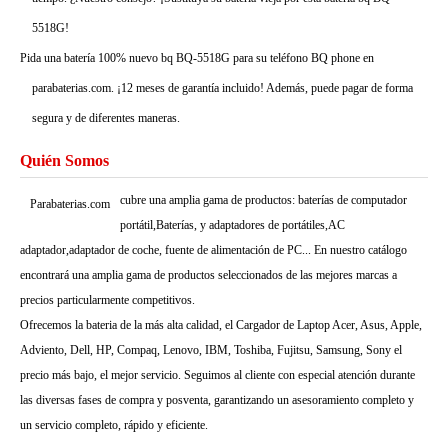
5518G!
Pida una batería 100% nuevo bq BQ-5518G para su teléfono BQ phone en
parabaterias.com. ¡12 meses de garantía incluido! Además, puede pagar de forma
segura y de diferentes maneras.
Quién Somos
cubre una amplia gama de productos: baterías de computador
Parabaterias.com
portátil,Baterías, y adaptadores de portátiles,AC
adaptador,adaptador de coche, fuente de alimentación de PC... En nuestro catálogo
encontrará una amplia gama de productos seleccionados de las mejores marcas a
precios particularmente competitivos.
Ofrecemos la bateria de la más alta calidad, el Cargador de Laptop Acer, Asus, Apple,
Adviento, Dell, HP, Compaq, Lenovo, IBM, Toshiba, Fujitsu, Samsung, Sony el
precio más bajo, el mejor servicio. Seguimos al cliente con especial atención durante
las diversas fases de compra y posventa, garantizando un asesoramiento completo y
un servicio completo, rápido y eficiente.