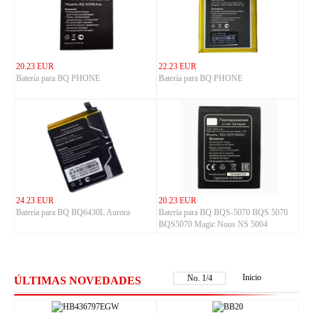
20.23 EUR
22.23 EUR
Batería para BQ PHONE
Batería para BQ PHONE
24.23 EUR
20.23 EUR
Batería para BQ BQ6430L Aurora
Batería para BQ BQS-5070 BQS 5070
BQS5070 Magic Nous NS 5004
Inicio
No.
1
/
4
ÚLTIMAS NOVEDADES