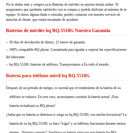
No lo dudes más y compra ya tu Baterías de móviles en nuestra tienda online. Te
aseguramos que quedarás satisfecho con tu compra y podrás disfrutar al máximo de tu
equipo. Si tienes alguna duda o consulta, puedes contactar con nuestro servicio de
atención al cliente, que estará encantado de ayudarte.
Baterías de móviles bq BQ-5518G Nuestra Garantía
-- 30 días de devolución de dinero, 12 meses de garantía.
-- 100% compatible BQ phone. Garantizada para igualar o superar las especificaciones
del fabricante.
-- bq BQ-5518G baterías de teléfono, Transportamos a En todo el mundo.
Batería para teléfono móvil bq BQ-5518G
Después de un periodo de tiempo, es normal que el rendimiento de la batería de su
teléfono se reduzca. En este caso, aconsejamos sustituir la batería actual. ¡Esta
batería revitalizará su BQ phone!
¿Sabía que su batería se deteriora si carga su bq BQ-5518G con mucha frecuencia? La
batería de su bq BQ-5518G se hace ?vaga? y su teléfono funcionará durante menos
tiempo. ¿Nuestro consejo? ¡Sustituya su batería vieja por esta batería bq BQ-