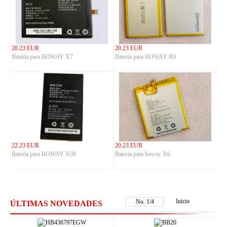
20.23 EUR
20.23 EUR
Batería para BOWAY X7
Batería para BOWAY R9
22.23 EUR
20.23 EUR
Batería para BOWAY N39
Batería para boway X6
Inicio
No.
1
/
4
ÚLTIMAS NOVEDADES