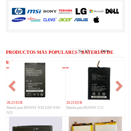
Inicio
No.
1
/
2
PRODUCTOS MÁS POPULARES - BATERÍAS DE
MÓVILES BOWAY
20.23 EUR
20.23 EUR
Batería para BOWAY N18 Z205 N18+
Batería para BOWAY U12
N21