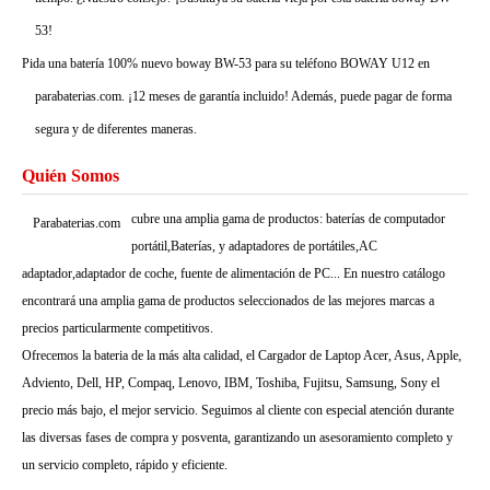
53!
Pida una batería 100% nuevo boway BW-53 para su teléfono BOWAY U12 en
parabaterias.com. ¡12 meses de garantía incluido! Además, puede pagar de forma
segura y de diferentes maneras.
Quién Somos
cubre una amplia gama de productos: baterías de computador
Parabaterias.com
portátil,Baterías, y adaptadores de portátiles,AC
adaptador,adaptador de coche, fuente de alimentación de PC... En nuestro catálogo
encontrará una amplia gama de productos seleccionados de las mejores marcas a
precios particularmente competitivos.
Ofrecemos la bateria de la más alta calidad, el Cargador de Laptop Acer, Asus, Apple,
Adviento, Dell, HP, Compaq, Lenovo, IBM, Toshiba, Fujitsu, Samsung, Sony el
precio más bajo, el mejor servicio. Seguimos al cliente con especial atención durante
las diversas fases de compra y posventa, garantizando un asesoramiento completo y
un servicio completo, rápido y eficiente.