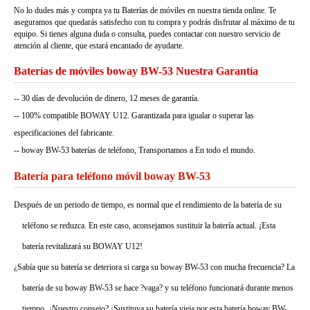
No lo dudes más y compra ya tu Baterías de móviles en nuestra tienda online. Te
aseguramos que quedarás satisfecho con tu compra y podrás disfrutar al máximo de tu
equipo. Si tienes alguna duda o consulta, puedes contactar con nuestro servicio de
atención al cliente, que estará encantado de ayudarte.
Baterías de móviles boway BW-53 Nuestra Garantía
-- 30 días de devolución de dinero, 12 meses de garantía.
-- 100% compatible BOWAY U12. Garantizada para igualar o superar las
especificaciones del fabricante.
-- boway BW-53 baterías de teléfono, Transportamos a En todo el mundo.
Batería para teléfono móvil boway BW-53
Después de un periodo de tiempo, es normal que el rendimiento de la batería de su
teléfono se reduzca. En este caso, aconsejamos sustituir la batería actual. ¡Esta
batería revitalizará su BOWAY U12!
¿Sabía que su batería se deteriora si carga su boway BW-53 con mucha frecuencia? La
batería de su boway BW-53 se hace ?vaga? y su teléfono funcionará durante menos
tiempo. ¿Nuestro consejo? ¡Sustituya su batería vieja por esta batería boway BW-