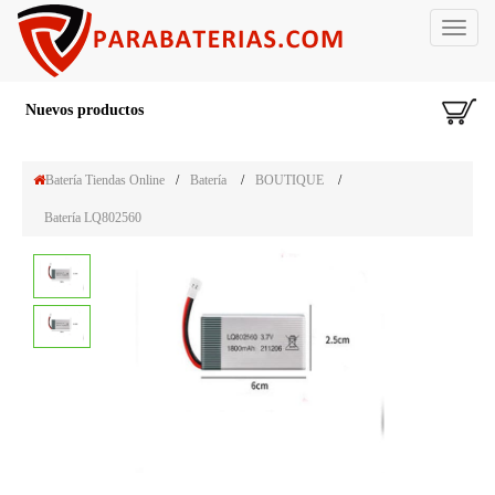
Toggle
navigat
Nuevos productos
Batería Tiendas Online
/
Batería
/
BOUTIQUE
/
Batería LQ802560