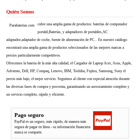
Quién Somos
cubre una amplia gama de productos: baterías de computador
Parabaterias.com
portátil,Baterías, y adaptadores de portátiles,AC
adaptador,adaptador de coche, fuente de alimentación de PC... En nuestro catálogo
encontrará una amplia gama de productos seleccionados de las mejores marcas a
precios particularmente competitivos.
Ofrecemos la bateria de la más alta calidad, el Cargador de Laptop Acer, Asus, Apple,
Adviento, Dell, HP, Compaq, Lenovo, IBM, Toshiba, Fujitsu, Samsung, Sony el
precio más bajo, el mejor servicio. Seguimos al cliente con especial atención durante
las diversas fases de compra y posventa, garantizando un asesoramiento completo y
un servicio completo, rápido y eficiente.
Pago seguro
PayPal es un seguro, más rápido, de manera más
segura de pagar en línea - su información financiera
nunca se comparte.