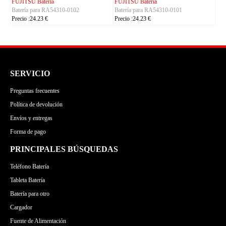
U Batería
KYOCERA Batería
ACE Batería
a para RA54310-0101
Batería para 5AAXBT155
Batería para B
:24.23 €
Precio :24.23 €
Precio :24.23 €
SERVICIO
Preguntas frecuentes
Política de devolución
Envíos y entregas
Forma de pago
PRINCIPALES BÚSQUEDAS
Teléfono Batería
Tableta Batería
Batería para otro
Cargador
Fuente de Alimentación