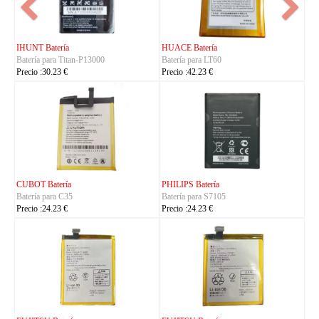
 Batería
FUJITSU Batería
FUJITSU Bater
a para LT60
Batería para RA07503-1091
Batería para 
:42.23 €
Precio :24.23 €
Precio :24.23 €
S Batería
KYOCERA Batería
KYOCERA Bat
a para S7105
Batería para 5AAXBT134JAA
Batería para
:24.23 €
Precio :24.23 €
Precio :24.23 €