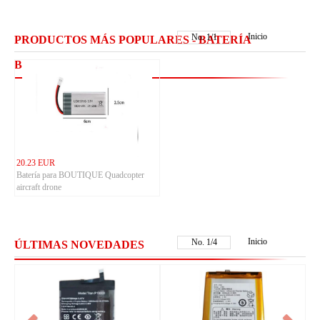
Inicio
No.
1
/
1
PRODUCTOS MÁS POPULARES - BATERÍA
BOUTIQUE
20.23 EUR
Batería para BOUTIQUE Quadcopter
aircraft drone
Inicio
No.
1
/
4
ÚLTIMAS NOVEDADES