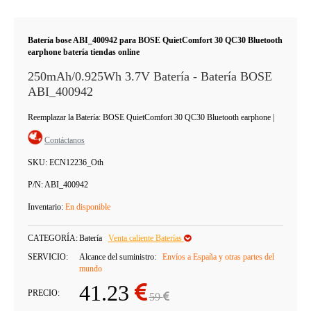
Batería bose ABI_400942 para BOSE QuietComfort 30 QC30 Bluetooth
earphone batería tiendas online
250mAh/0.925Wh 3.7V Batería - Batería BOSE
ABI_400942
Reemplazar la Batería: BOSE QuietComfort 30 QC30 Bluetooth earphone
|
Contáctanos
SKU:
ECN12236_Oth
P/N:
ABI_400942
Inventario:
En disponible
CATEGORÍA:
Batería
Venta caliente Baterías
SERVICIO:
Alcance del suministro:
Envíos a España y otras partes del
mundo
41.23
PRECIO:
59