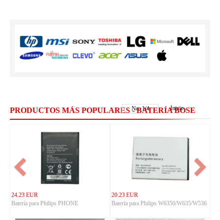
Inicio
No.
1
/
4
PRODUCTOS MÁS POPULARES - BATERÍA BOSE
24.23 EUR
20.23 EUR
Batería para Philips PHONE
Batería para Philips W6350/W635/W536