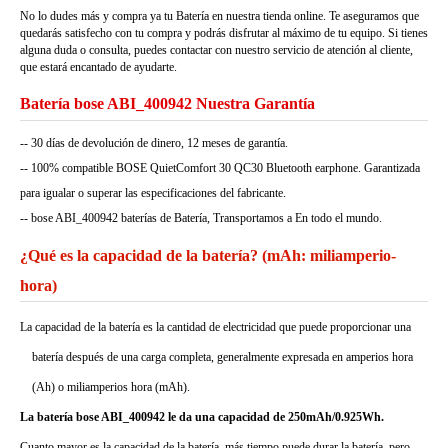
No lo dudes más y compra ya tu Batería en nuestra tienda online. Te aseguramos que
quedarás satisfecho con tu compra y podrás disfrutar al máximo de tu equipo. Si tienes
alguna duda o consulta, puedes contactar con nuestro servicio de atención al cliente,
que estará encantado de ayudarte.
Batería bose ABI_400942 Nuestra Garantía
-- 30 días de devolución de dinero, 12 meses de garantía.
-- 100% compatible BOSE QuietComfort 30 QC30 Bluetooth earphone. Garantizada
para igualar o superar las especificaciones del fabricante.
-- bose ABI_400942 baterías de Batería, Transportamos a En todo el mundo.
¿Qué es la capacidad de la batería? (mAh: miliamperio-
hora)
La capacidad de la batería es la cantidad de electricidad que puede proporcionar una
batería después de una carga completa, generalmente expresada en amperios hora
(Ah) o miliamperios hora (mAh).
La batería bose ABI_400942 le da una capacidad de 250mAh/0.925Wh.
Cuanto mayor es la capacidad de la batería, más tiempo puede durar la batería, pero