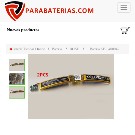
Toggle
navigat
Nuevos productos
Batería Tiendas Online
/
Batería
/
BOSE
/
Batería ABI_400942