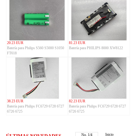
20.23 EUR
81.23 EUR
Batería para Philips S560 S5000 S1050
Batería para PHILIPS 8000 XW8122
FT618
38.23 EUR
82.23 EUR
Batería para Philips FC6729 6728 6727
Batería para Philips FC6729 6728 6727
6726 6725
6726 6725
Inicio
No.
2
/
4
ÚLTIMAS NOVEDADES