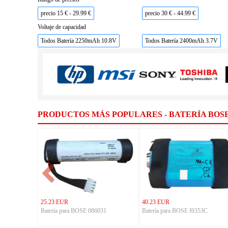
precio 15 € - 29.99 €
precio 30 € - 44.99 €
Voltaje de capacidad
Todos Batería 2250mAh 10.8V
Todos Batería 2400mAh 3.7V
PRODUCTOS MÁS POPULARES - BATERÍA BOS
25.23 EUR
40.23 EUR
Batería para BOSE 086031
Batería para BOSE I0353C