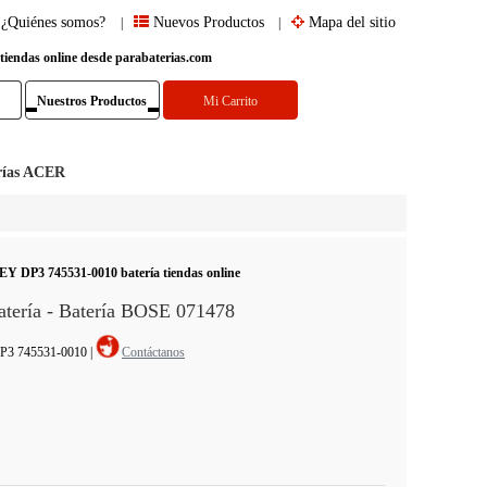
¿Quiénes somos?
Nuevos Productos
Mapa del sitio
|
|
 tiendas online desde parabaterias.com
Nuestros Productos
Mi Carrito
rías ACER
 DP3 745531-0010 batería tiendas online
ería - Batería BOSE 071478
DP3 745531-0010
|
Contáctanos