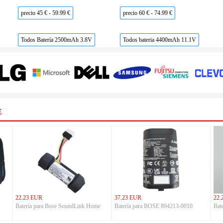
precio 45 € - 59.99 €
precio 60 € - 74.99 €
Todos Batería 2500mAh 3.8V
Todos bateria 4400mAh 11.1V
E
22.23 EUR
37.23 EUR
22.
Batería para Bose SoundLink Home
Batería para BOSE 894213-0010
Bat