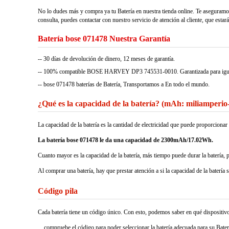
No lo dudes más y compra ya tu Batería en nuestra tienda online. Te aseguramo
consulta, puedes contactar con nuestro servicio de atención al cliente, que estar
Batería bose 071478 Nuestra Garantía
-- 30 días de devolución de dinero, 12 meses de garantía.
-- 100% compatible BOSE HARVEY DP3 745531-0010. Garantizada para igualar 
-- bose 071478 baterías de Batería, Transportamos a En todo el mundo.
¿Qué es la capacidad de la batería? (mAh: miliamperio
La capacidad de la batería es la cantidad de electricidad que puede proporcio
La batería bose 071478 le da una capacidad de 2300mAh/17.02Wh.
Cuanto mayor es la capacidad de la batería, más tiempo puede durar la batería, 
Al comprar una batería, hay que prestar atención a si la capacidad de la batería 
Código pila
Cada batería tiene un código único. Con esto, podemos saber en qué dispositivos 
compruebe el código para poder seleccionar la batería adecuada para su Baterí