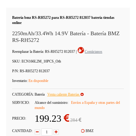
Batería bmz RS-RH5272 para RS-RH5272 812037 batería tiendas
online
2250mAh/33.4Wh 14.9V Batería - Batería BMZ
RS-RH5272
Reemplazar la Batería: RS-RH5272 812037
|
Contáctanos
SKU:
ECN166L2M_10PCS_Oth
P/N:
RS-RH5272 812037
Inventario:
En disponible
CATEGORÍA:
Batería
Venta caliente Baterías
SERVICIO:
Alcance del suministro:
Envíos a España y otras partes del
mundo
199.23
PRECIO:
284
CANTIDAD:
BMZ