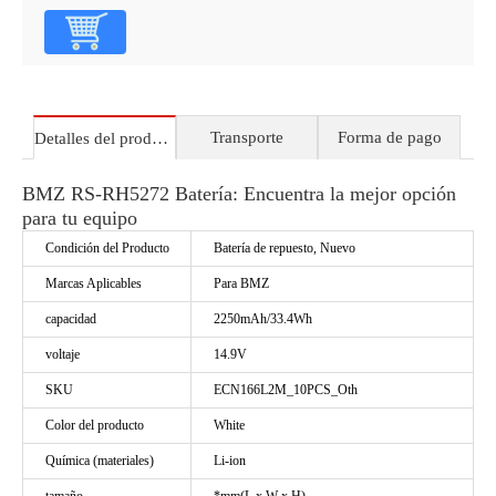
Transporte
Forma de pago
Detalles del producto
BMZ RS-RH5272 Batería: Encuentra la mejor opción
para tu equipo
Condición del Producto
Batería de repuesto, Nuevo
Marcas Aplicables
Para BMZ
capacidad
2250mAh/33.4Wh
voltaje
14.9V
SKU
ECN166L2M_10PCS_Oth
Color del producto
White
Química (materiales)
Li-ion