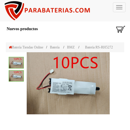
Toggle
navigat
Nuevos productos
Batería Tiendas Online
/
Batería
/
BMZ
/
Batería RS-RH5272