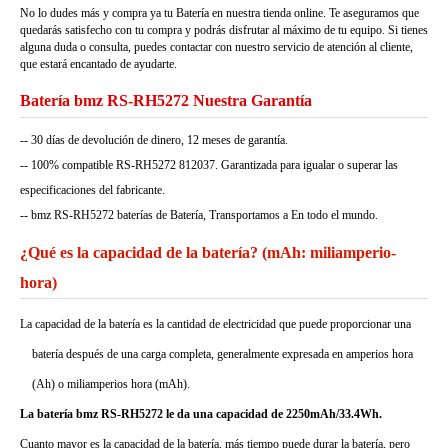
No lo dudes más y compra ya tu Batería en nuestra tienda online. Te aseguramos que
quedarás satisfecho con tu compra y podrás disfrutar al máximo de tu equipo. Si tienes
alguna duda o consulta, puedes contactar con nuestro servicio de atención al cliente,
que estará encantado de ayudarte.
Batería bmz RS-RH5272 Nuestra Garantía
-- 30 días de devolución de dinero, 12 meses de garantía.
-- 100% compatible RS-RH5272 812037. Garantizada para igualar o superar las
especificaciones del fabricante.
-- bmz RS-RH5272 baterías de Batería, Transportamos a En todo el mundo.
¿Qué es la capacidad de la batería? (mAh: miliamperio-
hora)
La capacidad de la batería es la cantidad de electricidad que puede proporcionar una
batería después de una carga completa, generalmente expresada en amperios hora
(Ah) o miliamperios hora (mAh).
La batería bmz RS-RH5272 le da una capacidad de 2250mAh/33.4Wh.
Cuanto mayor es la capacidad de la batería, más tiempo puede durar la batería, pero