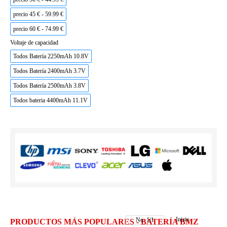
precio 45 € - 59.99 €
precio 60 € - 74.99 €
Voltaje de capacidad
Todos Batería 2250mAh 10.8V
Todos Batería 2400mAh 3.7V
Todos Batería 2500mAh 3.8V
Todos bateria 4400mAh 11.1V
Inicio
No.
1
/
1
PRODUCTOS MÁS POPULARES - BATERÍA BMZ