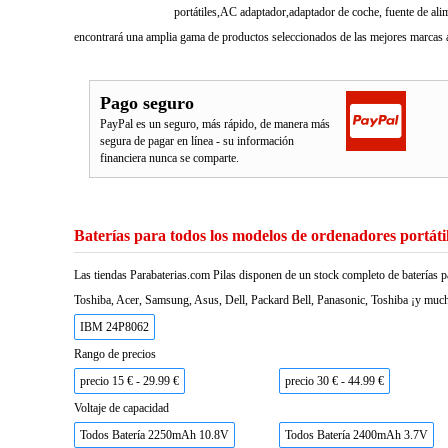
portátiles,AC adaptador,adaptador de coche, fuente de ali
encontrará una amplia gama de productos seleccionados de las mejores marcas a
Pago seguro
PayPal es un seguro, más rápido, de manera más
segura de pagar en línea - su información
financiera nunca se comparte.
Baterías para todos los modelos de ordenadores portáti
Las tiendas Parabaterias.com Pilas disponen de un stock completo de baterías p
Toshiba, Acer, Samsung, Asus, Dell, Packard Bell, Panasonic, Toshiba ¡y much
IBM 24P8062
Rango de precios
precio 15 € - 29.99 €
precio 30 € - 44.99 €
Voltaje de capacidad
Todos Batería 2250mAh 10.8V
Todos Batería 2400mAh 3.7V