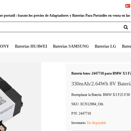
 portatil : barato los precios de Adaptadores y Baterías Para Portatiles en venta en las
 SONY
Baterías HUAWEI
Baterías SAMSUNG
Baterías LG
Bate
Batería bmw 2447710 para BMW X3 F25 
330mAh/2.64Wh 8V Baterí
Reemplazar la Batería: BMW X3 F25 F30
SKU:
ECN12984_Oth
P/N:
2447710
Inventario:
En disponible