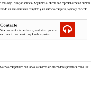
más bajo, el mejor servicio. Seguimos al cliente con especial atención durante
izando un asesoramiento completo y un servicio completo, rápido y eficiente.
Contacto
Si no encuentra lo que busca, no dude en ponerse
en contacto con nuestro equipo de expertos.
e baterías compatibles con todas las marcas de ordenadores portátiles como HP,