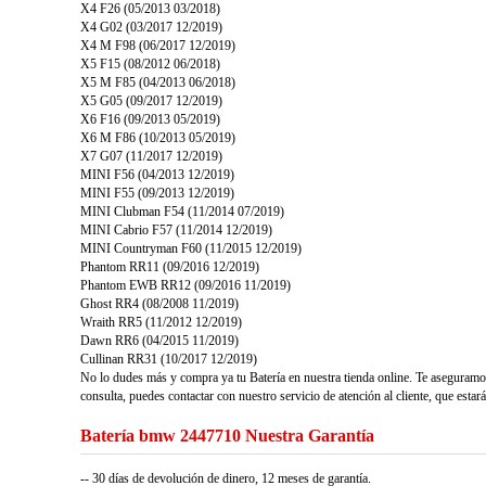
X4 F26 (05/2013 03/2018)
X4 G02 (03/2017 12/2019)
X4 M F98 (06/2017 12/2019)
X5 F15 (08/2012 06/2018)
X5 M F85 (04/2013 06/2018)
X5 G05 (09/2017 12/2019)
X6 F16 (09/2013 05/2019)
X6 M F86 (10/2013 05/2019)
X7 G07 (11/2017 12/2019)
MINI F56 (04/2013 12/2019)
MINI F55 (09/2013 12/2019)
MINI Clubman F54 (11/2014 07/2019)
MINI Cabrio F57 (11/2014 12/2019)
MINI Countryman F60 (11/2015 12/2019)
Phantom RR11 (09/2016 12/2019)
Phantom EWB RR12 (09/2016 11/2019)
Ghost RR4 (08/2008 11/2019)
Wraith RR5 (11/2012 12/2019)
Dawn RR6 (04/2015 11/2019)
Cullinan RR31 (10/2017 12/2019)
No lo dudes más y compra ya tu Batería en nuestra tienda online. Te aseguramo
consulta, puedes contactar con nuestro servicio de atención al cliente, que estar
Batería bmw 2447710 Nuestra Garantía
-- 30 días de devolución de dinero, 12 meses de garantía.