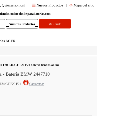
¿Quiénes somos?
Nuevos Productos
Mapa del sitio
|
|
 tiendas online desde parabaterias.com
Nuestros Productos
Mi Carrito
rías ACER
F30 F34 GT F20 F21 batería tiendas online
a - Batería BMW 2447710
 F34 GT F20 F21
|
Contáctanos