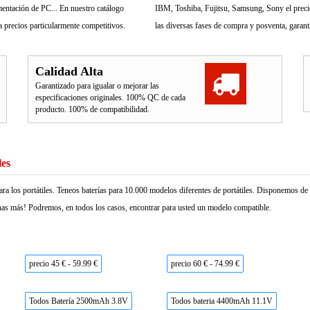
mentación de PC... En nuestro catálogo
IBM, Toshiba, Fujitsu, Samsung, Sony el precio 
 precios particularmente competitivos.
las diversas fases de compra y posventa, garant
Calidad Alta
Garantizado para igualar o mejorar las
especificaciones originales. 100% QC de cada
producto. 100% de compatibilidad.
les
ara los portátiles. Teneos baterías para 10.000 modelos diferentes de portátiles. Disponemos d
as más! Podremos, en todos los casos, encontrar para usted un modelo compatible.
precio 45 € - 59.99 €
precio 60 € - 74.99 €
Todos Batería 2500mAh 3.8V
Todos bateria 4400mAh 11.1V