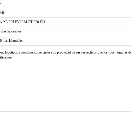
k
-MH
 X3 F25 F30 F34 GT F20 F21
2 días laborables
20 días laborables
les, logotipos y nombres comerciales son propiedad de sus respectivos dueños. Los nombres d
ificación.