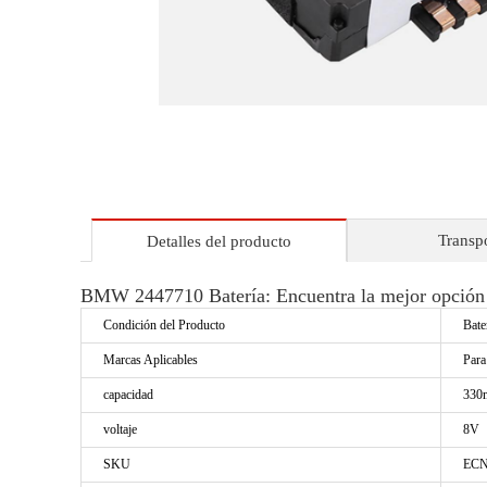
Transp
Detalles del producto
BMW 2447710 Batería: Encuentra la mejor opción 
Condición del Producto
Bate
Marcas Aplicables
Par
capacidad
330
voltaje
8V
SKU
ECN