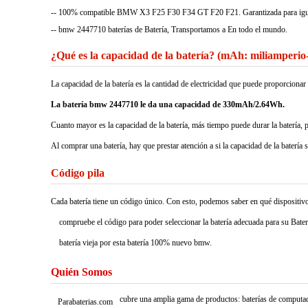
-- 100% compatible BMW X3 F25 F30 F34 GT F20 F21. Garantizada para igualar
-- bmw 2447710 baterías de Batería, Transportamos a En todo el mundo.
¿Qué es la capacidad de la batería? (mAh: miliamperio
La capacidad de la batería es la cantidad de electricidad que puede proporcio
La batería bmw 2447710 le da una capacidad de 330mAh/2.64Wh.
Cuanto mayor es la capacidad de la batería, más tiempo puede durar la batería, 
Al comprar una batería, hay que prestar atención a si la capacidad de la batería 
Código pila
Cada batería tiene un código único. Con esto, podemos saber en qué dispositivos 
compruebe el código para poder seleccionar la batería adecuada para su Bater
batería vieja por esta batería 100% nuevo bmw.
Quién Somos
cubre una amplia gama de productos: baterías de computado
Parabaterias.com