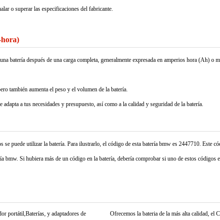
 o superar las especificaciones del fabricante.
-hora)
nar una batería después de una carga completa, generalmente expresada en amperios hora (Ah) o 
pero también aumenta el peso y el volumen de la batería.
se adapta a tus necesidades y presupuesto, así como a la calidad y seguridad de la batería.
se puede utilizar la batería. Para ilustrarlo, el código de esta batería bmw es 2447710. Este có
ía bmw. Si hubiera más de un código en la batería, debería comprobar si uno de estos códigos es
r portátil,Baterías, y adaptadores de
Ofrecemos la bateria de la más alta calidad, e