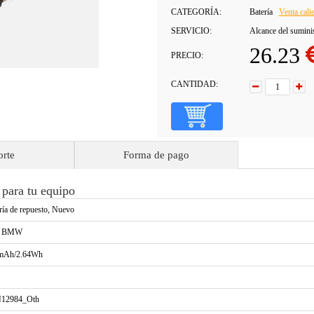
CATEGORÍA:
Batería
Venta cali
SERVICIO:
Alcance del sumini
26.23
PRECIO:
CANTIDAD:
orte
Forma de pago
para tu equipo
ría de repuesto, Nuevo
a BMW
mAh/2.64Wh
12984_Oth