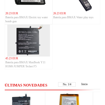
20.23 EUR
26.23 EUR
Batería para BMAX Electric toy water
Batería para BMAX Water play toys
bomb gun
45.23 EUR
Batería para BMAX MaxBook Y11
H1M6 JUMPER Teclast F5
Inicio
No.
2
/
4
ÚLTIMAS NOVEDADES