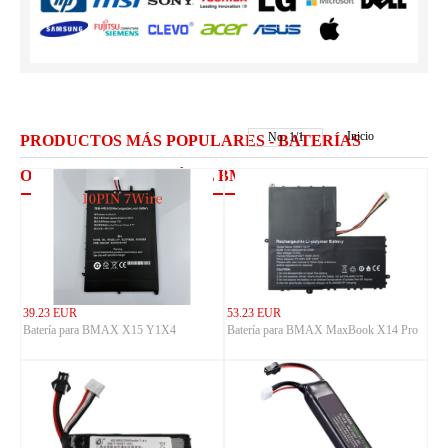
Inicio
No.
1
/
1
PRODUCTOS MÁS POPULARES - BATERÍAS
ORDENADOR PORTÁTIL BMAX
39.23 EUR
53.23 EUR
Batería para BMAX X15 Y1X4
Batería para BMAX MaxBook X14 Pro