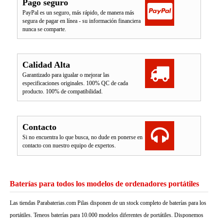
Pago seguro
PayPal es un seguro, más rápido, de manera más
segura de pagar en línea - su información financiera
nunca se comparte.
Calidad Alta
Garantizado para igualar o mejorar las
especificaciones originales. 100% QC de cada
producto. 100% de compatibilidad.
Contacto
Si no encuentra lo que busca, no dude en ponerse en
contacto con nuestro equipo de expertos.
Baterías para todos los modelos de ordenadores portátiles
Las tiendas Parabaterias.com Pilas disponen de un stock completo de baterías para los
portátiles. Teneos baterías para 10.000 modelos diferentes de portátiles. Disponemos