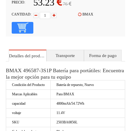
53.23
PRECIO:
76
CANTIDAD:
BMAX
Transporte
Forma de pago
Detalles del producto
BMAX 496587-3S1P Batería para portátiles: Encuentra
la mejor opción para tu equipo
Condición del Producto
Batería de repuesto, Nuevo
Marcas Aplicables
Para BMAX
capacidad
4800mAh/54.72Wh
voltaje
11.4V
SKU
2503BA0856L