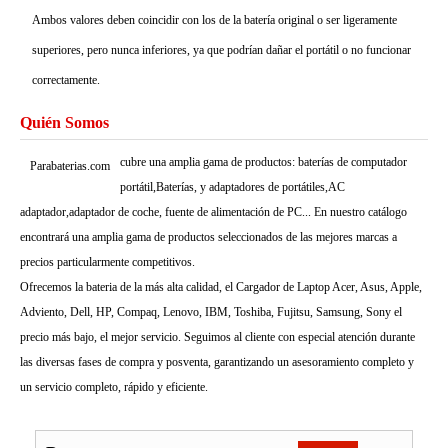
Ambos valores deben coincidir con los de la batería original o ser ligeramente
superiores, pero nunca inferiores, ya que podrían dañar el portátil o no funcionar
correctamente.
Quién Somos
cubre una amplia gama de productos: baterías de computador
Parabaterias.com
portátil,Baterías, y adaptadores de portátiles,AC
adaptador,adaptador de coche, fuente de alimentación de PC... En nuestro catálogo
encontrará una amplia gama de productos seleccionados de las mejores marcas a
precios particularmente competitivos.
Ofrecemos la bateria de la más alta calidad, el Cargador de Laptop Acer, Asus, Apple,
Adviento, Dell, HP, Compaq, Lenovo, IBM, Toshiba, Fujitsu, Samsung, Sony el
precio más bajo, el mejor servicio. Seguimos al cliente con especial atención durante
las diversas fases de compra y posventa, garantizando un asesoramiento completo y
un servicio completo, rápido y eficiente.