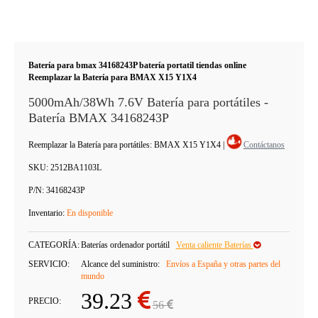
Batería para bmax 34168243P batería portatil tiendas online
Reemplazar la Batería para BMAX X15 Y1X4
5000mAh/38Wh 7.6V Batería para portátiles -
Batería BMAX 34168243P
Reemplazar la Batería para portátiles: BMAX X15 Y1X4
|
Contáctanos
SKU:
2512BA1103L
P/N:
34168243P
Inventario:
En disponible
CATEGORÍA:
Baterías ordenador portátil
Venta caliente Baterías
SERVICIO:
Alcance del suministro:
Envíos a España y otras partes del
mundo
39.23
PRECIO:
56