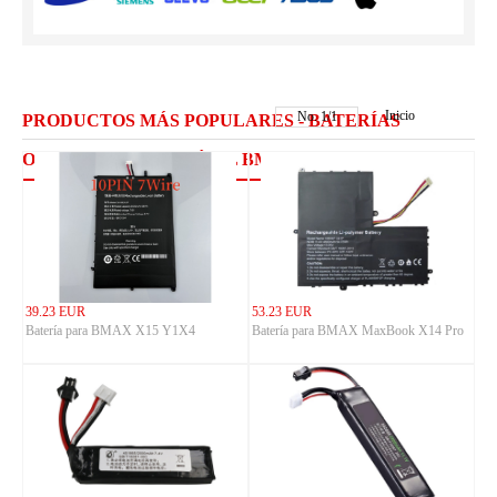
Inicio
No.
1
/
1
PRODUCTOS MÁS POPULARES - BATERÍAS
ORDENADOR PORTÁTIL BMAX
39.23 EUR
53.23 EUR
Batería para BMAX X15 Y1X4
Batería para BMAX MaxBook X14 Pro