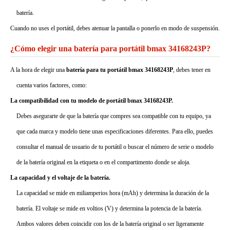
batería.
Cuando no uses el portátil, debes atenuar la pantalla o ponerlo en modo de suspensión.
¿Cómo elegir una batería para portátil bmax 34168243P?
A la hora de elegir una
batería para tu portátil bmax 34168243P
, debes tener en
cuenta varios factores, como:
La compatibilidad con tu modelo de portátil bmax 34168243P.
Debes asegurarte de que la batería que compres sea compatible con tu equipo, ya
que cada marca y modelo tiene unas especificaciones diferentes. Para ello, puedes
consultar el manual de usuario de tu portátil o buscar el número de serie o modelo
de la batería original en la etiqueta o en el compartimento donde se aloja.
La capacidad y el voltaje de la batería.
La capacidad se mide en miliamperios hora (mAh) y determina la duración de la
batería. El voltaje se mide en voltios (V) y determina la potencia de la batería.
Ambos valores deben coincidir con los de la batería original o ser ligeramente