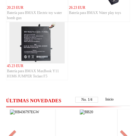
20.23 EUR
26.23 EUR
Batería para BMAX Electric toy water
Batería para BMAX Water play toys
bomb gun
45.23 EUR
Batería para BMAX MaxBook Y11
H1M6 JUMPER Teclast F5
Inicio
No.
2
/
4
ÚLTIMAS NOVEDADES