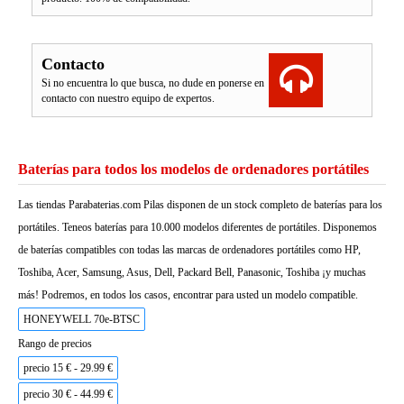
Contacto
Si no encuentra lo que busca, no dude en ponerse en
contacto con nuestro equipo de expertos.
Baterías para todos los modelos de ordenadores portátiles
Las tiendas Parabaterias.com Pilas disponen de un stock completo de baterías para los
portátiles. Teneos baterías para 10.000 modelos diferentes de portátiles. Disponemos
de baterías compatibles con todas las marcas de ordenadores portátiles como HP,
Toshiba, Acer, Samsung, Asus, Dell, Packard Bell, Panasonic, Toshiba ¡y muchas
más! Podremos, en todos los casos, encontrar para usted un modelo compatible.
HONEYWELL 70e-BTSC
Rango de precios
precio 15 € - 29.99 €
precio 30 € - 44.99 €