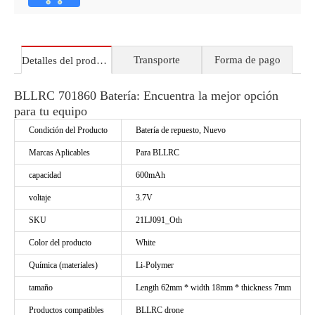
Transporte
Forma de pago
Detalles del producto
BLLRC 701860 Batería: Encuentra la mejor opción
para tu equipo
Condición del Producto
Batería de repuesto, Nuevo
Marcas Aplicables
Para BLLRC
capacidad
600mAh
voltaje
3.7V
SKU
21LJ091_Oth
Color del producto
White
Química (materiales)
Li-Polymer
tamaño
Length 62mm * width 18mm * thickness 7mm
Productos compatibles
BLLRC drone