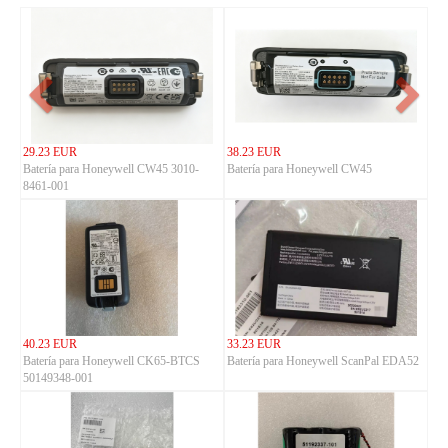
29.23 EUR
38.23 EUR
Batería para Honeywell CW45 3010-
Batería para Honeywell CW45
8461-001
40.23 EUR
33.23 EUR
Batería para Honeywell CK65-BTCS
Batería para Honeywell ScanPal EDA52
50149348-001