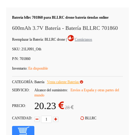
Batería bllrc 701860 para BLLRC drone batería tiendas online
600mAh 3.7V Batería - Batería BLLRC 701860
Reemplazar la Batería: BLLRC drone
|
Contáctanos
SKU:
21LJ091_Oth
P/N:
701860
Inventario:
En disponible
CATEGORÍA:
Batería
Venta caliente Baterías
SERVICIO:
Alcance del suministro:
Envíos a España y otras partes del
mundo
20.23
PRECIO:
28
CANTIDAD:
BLLRC