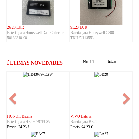
26.23 EUR
95.23 EUR
Batería para Honeywell Data Collector
Batería para Honeywell C300
50183310-001
TDIP/N143553
Inicio
No.
1
/
4
ÚLTIMAS NOVEDADES
NOKIA Batería
ASUS Batería
Batería para BL-25AA
Batería para C21P2401
Precio :23.23 €
Precio :37.23 €