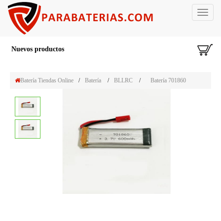
Toggle
navigat
Nuevos productos
Batería Tiendas Online
/
Batería
/
BLLRC
/
Batería 701860