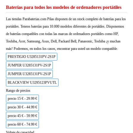
Baterías para todos los modelos de ordenadores portátiles
Las tiendas Parabaterias.com Pilas disponen de un stock completo de baterías para los
portátiles. Teneos baterías para 10.000 modelos diferentes de portátiles. Disponemos
de baterías compatibles con todas las marcas de ordenadores portátiles como HP,
Toshiba, Acer, Samsung, Asus, Dell, Packard Bell, Panasonic, Toshiba ¡y muchas
más! Podremos, en todos los casos, encontrar para usted un modelo compatible.
PRESTIGIO U3285131PV-2S1P
JUMPER U3285131PV-2S1P
JUMPER U3285131PV-2S1P
BLACKVIEW U3295123PVUTL
Rango de precios
precio 15 € - 29.99 €
precio 30 € - 44.99 €
precio 45 € - 59.99 €
precio 60 € - 74.99 €
Voltaje de capacidad