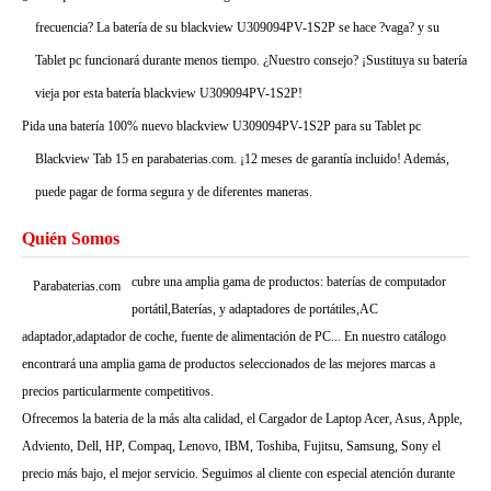
frecuencia? La batería de su blackview U309094PV-1S2P se hace ?vaga? y su
Tablet pc funcionará durante menos tiempo. ¿Nuestro consejo? ¡Sustituya su batería
vieja por esta batería blackview U309094PV-1S2P!
Pida una batería 100% nuevo blackview U309094PV-1S2P para su Tablet pc
Blackview Tab 15 en parabaterias.com. ¡12 meses de garantía incluido! Además,
puede pagar de forma segura y de diferentes maneras.
Quién Somos
cubre una amplia gama de productos: baterías de computador
Parabaterias.com
portátil,Baterías, y adaptadores de portátiles,AC
adaptador,adaptador de coche, fuente de alimentación de PC... En nuestro catálogo
encontrará una amplia gama de productos seleccionados de las mejores marcas a
precios particularmente competitivos.
Ofrecemos la bateria de la más alta calidad, el Cargador de Laptop Acer, Asus, Apple,
Adviento, Dell, HP, Compaq, Lenovo, IBM, Toshiba, Fujitsu, Samsung, Sony el
precio más bajo, el mejor servicio. Seguimos al cliente con especial atención durante