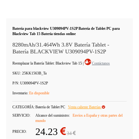
Batería para blackview U309094PV-1S2P Batería de Tablet PC para
Blackview Tab 15 Batería tiendas online
8280mAh/31.464Wh 3.8V Batería Tablet -
Batería BLACKVIEW U309094PV-1S2P
Reemplazar la Batería Tablet: Blackview Tab 15
|
Contáctanos
SKU:
25KK1563B_Ta
P/N:
U309094PV-1S2P
Inventario:
En disponible
CATEGORÍA:
Batería de Tablet PC
Venta caliente Baterías
SERVICIO:
Alcance del suministro:
Envíos a España y otras partes del
mundo
24.23
PRECIO:
34