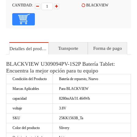
CANTIDAD:
BLACKVIEW
Transporte
Forma de pago
Detalles del producto
BLACKVIEW U309094PV-1S2P Batería Tablet:
Encuentra la mejor opción para tu equipo
Condición del Producto
Batería de repuesto, Nuevo
Marcas Aplicables
Para BLACKVIEW
capacidad
8280mAh/31.464Wh
voltaje
3.8V
SKU
25KK1563B_Ta
Color del producto
Slivery