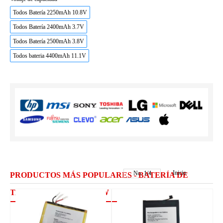
Todos Batería 2250mAh 10.8V
Todos Batería 2400mAh 3.7V
Todos Batería 2500mAh 3.8V
Todos bateria 4400mAh 11.1V
Inicio
No.
1
/
4
PRODUCTOS MÁS POPULARES - BATERÍA DE
TABLET PC BLACKVIEW