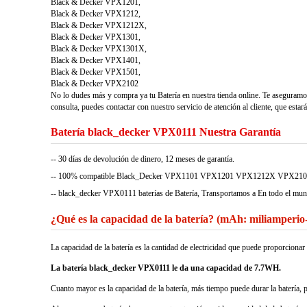
Black & Decker VPX1201,
Black & Decker VPX1212,
Black & Decker VPX1212X,
Black & Decker VPX1301,
Black & Decker VPX1301X,
Black & Decker VPX1401,
Black & Decker VPX1501,
Black & Decker VPX2102
No lo dudes más y compra ya tu Batería en nuestra tienda online. Te aseguramo
consulta, puedes contactar con nuestro servicio de atención al cliente, que estar
Batería black_decker VPX0111 Nuestra Garantía
-- 30 días de devolución de dinero, 12 meses de garantía.
-- 100% compatible Black_Decker VPX1101 VPX1201 VPX1212X VPX2102. Garant
-- black_decker VPX0111 baterías de Batería, Transportamos a En todo el mu
¿Qué es la capacidad de la batería? (mAh: miliamperio
La capacidad de la batería es la cantidad de electricidad que puede proporcio
La batería black_decker VPX0111 le da una capacidad de 7.7WH.
Cuanto mayor es la capacidad de la batería, más tiempo puede durar la batería, 