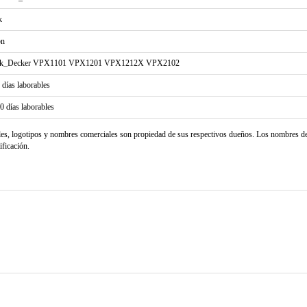
k
on
ck_Decker VPX1101 VPX1201 VPX1212X VPX2102
2 días laborables
20 días laborables
les, logotipos y nombres comerciales son propiedad de sus respectivos dueños. Los nombres d
ificación.