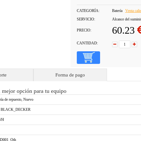
CATEGORÍA:
Batería
Venta cali
SERVICIO:
Alcance del sumini
60.23
PRECIO:
CANTIDAD:
orte
Forma de pago
ejor opción para tu equipo
ría de repuesto, Nuevo
a BLACK_DECKER
WH
D001_Oth