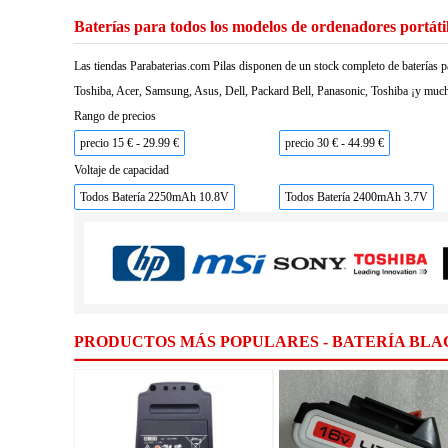
Baterías para todos los modelos de ordenadores portáti
Las tiendas Parabaterias.com Pilas disponen de un stock completo de baterías p
Toshiba, Acer, Samsung, Asus, Dell, Packard Bell, Panasonic, Toshiba ¡y much
Rango de precios
precio 15 € - 29.99 €
precio 30 € - 44.99 €
Voltaje de capacidad
Todos Batería 2250mAh 10.8V
Todos Batería 2400mAh 3.7V
PRODUCTOS MÁS POPULARES - BATERÍA BL