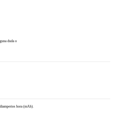
lguna duda o
miliamperios hora (mAh).