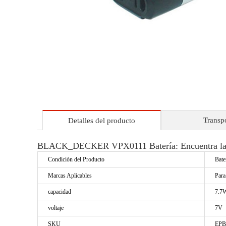
Transp
Detalles del producto
BLACK_DECKER VPX0111 Batería: Encuentra la m
Condición del Producto
Bate
Marcas Aplicables
Par
capacidad
7.7
voltaje
7V
SKU
EPB