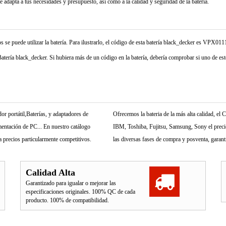
se adapta a tus necesidades y presupuesto, así como a la calidad y seguridad de la batería.
se puede utilizar la batería. Para ilustrarlo, el código de esta batería black_decker es VPX0111
atería black_decker. Si hubiera más de un código en la batería, debería comprobar si uno de esto
r portátil,Baterías, y adaptadores de
Ofrecemos la bateria de la más alta calidad, e
mentación de PC... En nuestro catálogo
IBM, Toshiba, Fujitsu, Samsung, Sony el precio 
 precios particularmente competitivos.
las diversas fases de compra y posventa, garant
Calidad Alta
Garantizado para igualar o mejorar las
especificaciones originales. 100% QC de cada
producto. 100% de compatibilidad.