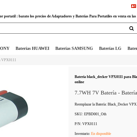
 portatil : barato los precios de Adaptadores y Baterías Para Portatiles en venta en las
 SONY
Baterías HUAWEI
Baterías SAMSUNG
Baterías LG
Bate
ía VPX0111
Batería black_decker VPX0111 para 
online
7.7WH 7V Batería - Bat
Reemplazar la Batería: Black_Decker
SKU:
EPBD001_Oth
P/N:
VPX0111
Inventario:
En disponible