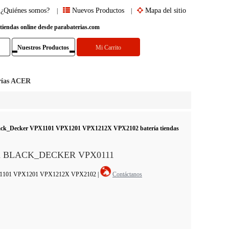
¿Quiénes somos?
Nuevos Productos
Mapa del sitio
|
|
 tiendas online desde parabaterias.com
Nuestros Productos
Mi Carrito
rías ACER
Black_Decker VPX1101 VPX1201 VPX1212X VPX2102 batería tiendas
ería BLACK_DECKER VPX0111
 VPX1101 VPX1201 VPX1212X VPX2102
|
Contáctanos