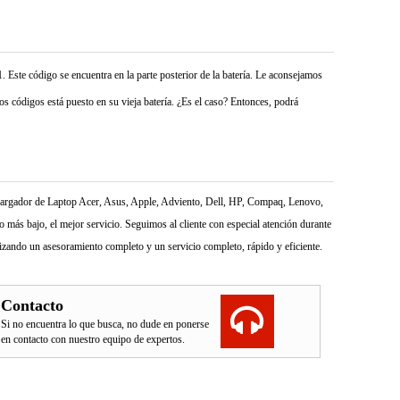
. Este código se encuentra en la parte posterior de la batería. Le aconsejamos
s códigos está puesto en su vieja batería. ¿Es el caso? Entonces, podrá
l Cargador de Laptop Acer, Asus, Apple, Adviento, Dell, HP, Compaq, Lenovo,
más bajo, el mejor servicio. Seguimos al cliente con especial atención durante
izando un asesoramiento completo y un servicio completo, rápido y eficiente.
Contacto
Si no encuentra lo que busca, no dude en ponerse
en contacto con nuestro equipo de expertos.