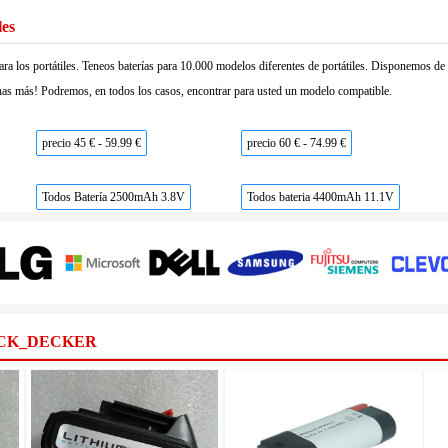
les
ara los portátiles. Teneos baterías para 10.000 modelos diferentes de portátiles. Disponemos d
as más! Podremos, en todos los casos, encontrar para usted un modelo compatible.
precio 45 € - 59.99 €
precio 60 € - 74.99 €
Todos Batería 2500mAh 3.8V
Todos bateria 4400mAh 11.1V
ACK_DECKER