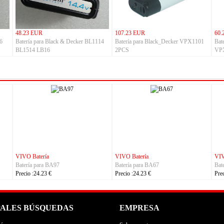
48.23 EUR
107.23 EUR
60.
16
Batería para Black & Decker BL1114
Batería para Black_Decker VPX1101
Bat
BL1514 LB16
2PCS
VP
VIVO Batería
REDMI Batería
Batería para BA96
Batería para BN6D
Precio :24.23 €
Precio :32.23 €
PALES BÚSQUEDAS
EMPRESA