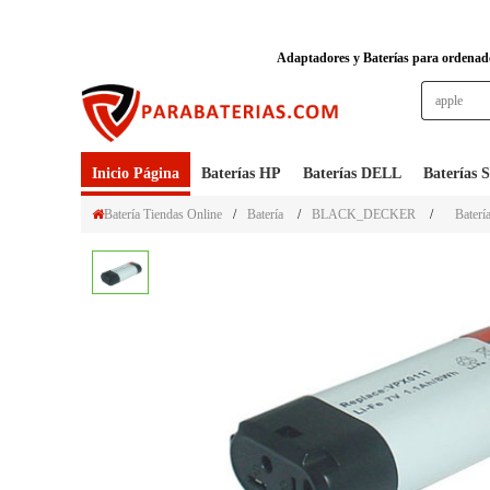
Adaptadores y Baterías para ordenador
Inicio Página
Baterías HP
Baterías DELL
Baterías
Batería Tiendas Online
/
Batería
/
BLACK_DECKER
/
Bater