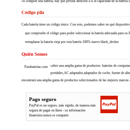
Al comprar una batería, hay que prestar atención a si la capacidad de la batería 
Código pila
Cada batería tiene un código único. Con esto, podemos saber en qué dispositivos 
que compruebe el código para poder seleccionar la batería adecuada para su B
reemplazar la batería vieja por esta batería 100% nuevo black_decker.
Quién Somos
cubre una amplia gama de productos: baterías de computado
Parabaterias.com
portátiles,AC adaptador,adaptador de coche, fuente de ali
encontrará una amplia gama de productos seleccionados de las mejores marcas a
Pago seguro
PayPal es un seguro, más rápido, de manera más
segura de pagar en línea - su información
financiera nunca se comparte.