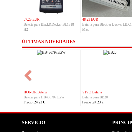
57.23 EUR
48.23 EUR
Batería para Black&Decker BL1318
Batería para Black & Decker LBX
H2
Max
ÚLTIMAS NOVEDADES
VIVO Batería
VIVO Batería
Batería para BA97
Batería para BA67
Precio :24.23 €
Precio :24.23 €
SERVICIO
PRINCI