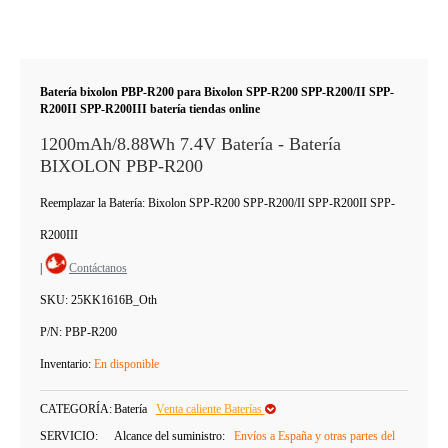
Batería bixolon PBP-R200 para Bixolon SPP-R200 SPP-R200/II SPP-
R200II SPP-R200III batería tiendas online
1200mAh/8.88Wh 7.4V Batería - Batería
BIXOLON PBP-R200
Reemplazar la Batería: Bixolon SPP-R200 SPP-R200/II SPP-R200II SPP-
R200III
|
Contáctanos
SKU:
25KK1616B_Oth
P/N:
PBP-R200
Inventario:
En disponible
CATEGORÍA:
Batería
Venta caliente Baterías
SERVICIO:
Alcance del suministro:
Envíos a España y otras partes del