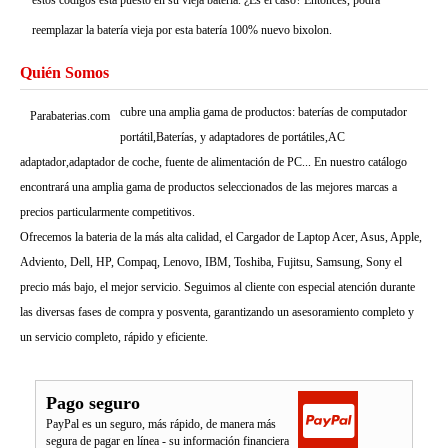
estos códigos está puesto en su vieja batería. ¿Es el caso? Entonces, podrá
reemplazar la batería vieja por esta batería 100% nuevo bixolon.
Quién Somos
cubre una amplia gama de productos: baterías de computador
Parabaterias.com
portátil,Baterías, y adaptadores de portátiles,AC
adaptador,adaptador de coche, fuente de alimentación de PC... En nuestro catálogo
encontrará una amplia gama de productos seleccionados de las mejores marcas a
precios particularmente competitivos.
Ofrecemos la bateria de la más alta calidad, el Cargador de Laptop Acer, Asus, Apple,
Adviento, Dell, HP, Compaq, Lenovo, IBM, Toshiba, Fujitsu, Samsung, Sony el
precio más bajo, el mejor servicio. Seguimos al cliente con especial atención durante
las diversas fases de compra y posventa, garantizando un asesoramiento completo y
un servicio completo, rápido y eficiente.
Pago seguro
PayPal es un seguro, más rápido, de manera más
segura de pagar en línea - su información financiera