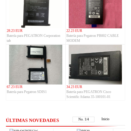
28.23 EUR
22.23 EUR
Batería para PEGATRON Corporation
Batería para Pegatron PB002 CABLE
tab
MODEM
67.23 EUR
34.23 EUR
Batería para Pegatron SDIS1
Batería para PEGATRON Cisco
Scientific Atlanta 35-100101-01
Inicio
No.
2
/
4
ÚLTIMAS NOVEDADES