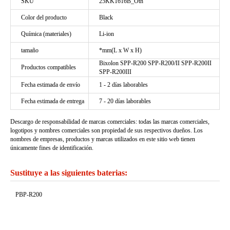
SKU
25KK1616B_Oth
Color del producto
Black
Química (materiales)
Li-ion
tamaño
*mm(L x W x H)
Bixolon SPP-R200 SPP-R200/II SPP-R200II
Productos compatibles
SPP-R200III
Fecha estimada de envío
1 - 2 días laborables
Fecha estimada de entrega
7 - 20 días laborables
Descargo de responsabilidad de marcas comerciales: todas las marcas comerciales,
logotipos y nombres comerciales son propiedad de sus respectivos dueños. Los
nombres de empresas, productos y marcas utilizados en este sitio web tienen
únicamente fines de identificación.
Sustituye a las siguientes baterias:
PBP-R200