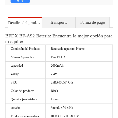
Transporte
Forma de pago
Detalles del producto
BFDX BF-A92 Batería: Encuentra la mejor opción para
tu equipo
Condición del Producto
Batería de repuesto, Nuevo
Marcas Aplicables
Para BFDX
capacidad
2000mAh
voltaje
7.4V
SKU
25BA0305T_Oth
Color del producto
Black
Química (materiales)
Li-ion
tamaño
*mm(L x W x H)
Productos compatibles
BFDX BF-TD588UV