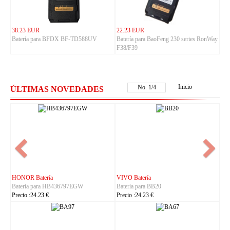
38.23 EUR
22.23 EUR
Batería para BFDX BF-TD588UV
Batería para BaoFeng 230 series RonWay
F38/F39
Inicio
No.
1
/
4
ÚLTIMAS NOVEDADES
NOKIA Batería
ASUS Batería
Batería para BL-25AA
Batería para C21P2401
Precio :23.23 €
Precio :37.23 €