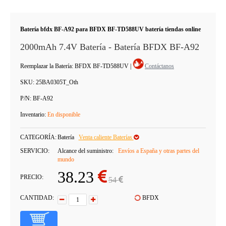
Batería bfdx BF-A92 para BFDX BF-TD588UV batería tiendas online
2000mAh 7.4V Batería - Batería BFDX BF-A92
Reemplazar la Batería: BFDX BF-TD588UV
|
Contáctanos
SKU:
25BA0305T_Oth
P/N:
BF-A92
Inventario:
En disponible
CATEGORÍA:
Batería
Venta caliente Baterías
SERVICIO:
Alcance del suministro:
Envíos a España y otras partes del
mundo
38.23
PRECIO:
54
CANTIDAD:
BFDX