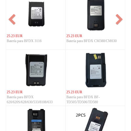
25.23 EUR
25.23 EUR
Batería para BFDX 3116
Batería para BFDX CM388/CM630
25.23 EUR
25.23 EUR
Batería para BFDX
Batería para BFDX BF-
620/620S/628/630/533/8108/633
TD505/TD506/TD580