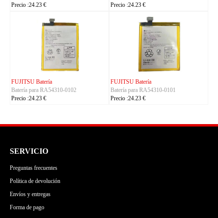
Precio :24.23 €
Precio :24.23 €
KYOCERA Batería
ACE Batería
01
Batería para 5AAXBT155
Batería para BAS022
Precio :24.23 €
Precio :24.23 €
SERVICIO
Preguntas frecuentes
Política de devolución
Envíos y entregas
Forma de pago