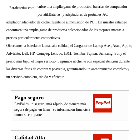
cubre una amplia gama de productos: baterías de computador
Parabaterias.com
portátil,Baterías, y adaptadores de portátiles,AC
adaptador,adaptador de coche, fuente de alimentación de PC... En nuestro catálogo
encontrará una amplia gama de productos seleccionados de las mejores marcas a
precios particularmente competitivos.
Ofrecemos la bateria de la más alta calidad, el Cargador de Laptop Acer, Asus, Apple,
Adviento, Dell, HP, Compaq, Lenovo, IBM, Toshiba, Fujitsu, Samsung, Sony el
precio más bajo, el mejor servicio. Seguimos al cliente con especial atención durante
las diversas fases de compra y posventa, garantizando un asesoramiento completo y
un servicio completo, rápido y eficiente.
Pago seguro
PayPal es un seguro, más rápido, de manera más
segura de pagar en línea - su información financiera
nunca se comparte.
Calidad Alta