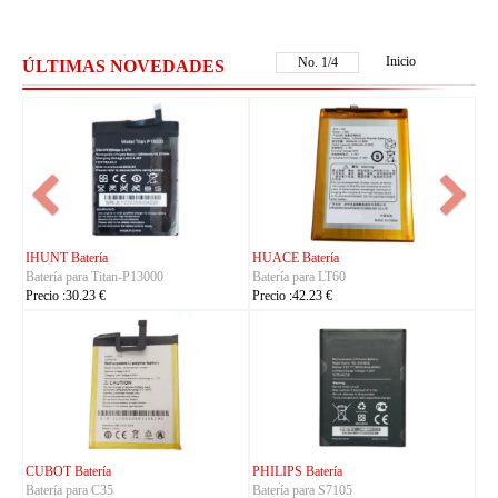
Inicio
No.
1
/
4
ÚLTIMAS NOVEDADES
FUJITSU Batería
FUJITSU Batería
Batería para RA07503-1091
Batería para RA07504-1091
Precio :24.23 €
Precio :24.23 €
KYOCERA Batería
KYOCERA Batería
Batería para 5AAXBT134JAA
Batería para 5AAXBT113JAA