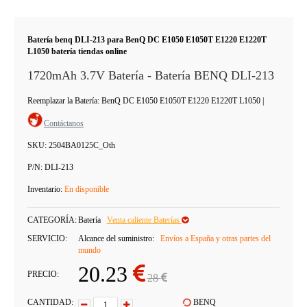
Batería benq DLI-213 para BenQ DC E1050 E1050T E1220 E1220T
L1050 batería tiendas online
1720mAh 3.7V Batería - Batería BENQ DLI-213
Reemplazar la Batería: BenQ DC E1050 E1050T E1220 E1220T L1050
|
Contáctanos
SKU:
2504BA0125C_Oth
P/N:
DLI-213
Inventario:
En disponible
CATEGORÍA:
Batería
Venta caliente Baterías
SERVICIO:
Alcance del suministro:
Envíos a España y otras partes del
mundo
20.23
PRECIO:
28
CANTIDAD:
BENQ