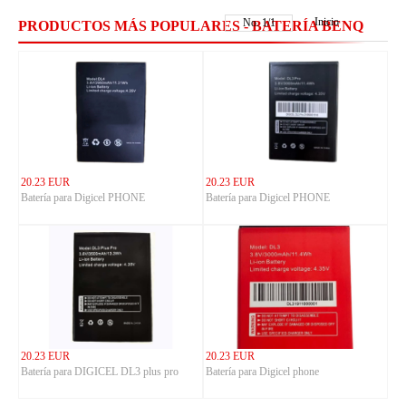
Inicio
No.
1
/
1
PRODUCTOS MÁS POPULARES - BATERÍA BENQ
20.23 EUR
20.23 EUR
Batería para Digicel PHONE
Batería para Digicel PHONE
20.23 EUR
20.23 EUR
Batería para DIGICEL DL3 plus pro
Batería para Digicel phone