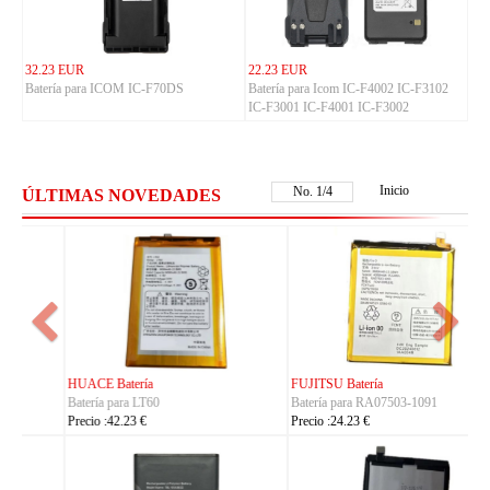
32.23 EUR
22.23 EUR
Batería para ICOM IC-F70DS
Batería para Icom IC-F4002 IC-F3102
IC-F3001 IC-F4001 IC-F3002
Inicio
No.
2
/
4
ÚLTIMAS NOVEDADES
FUJITSU Batería
FUJITSU Batería
Batería para RA07503-1091
Batería para RA07504-1091
Precio :24.23 €
Precio :24.23 €