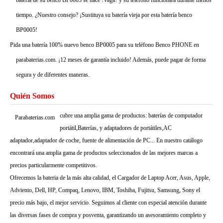
batería de su benco BP0005 se hace ?vaga? y su teléfono funcionará durante menos
tiempo. ¿Nuestro consejo? ¡Sustituya su batería vieja por esta batería benco
BP0005!
Pida una batería 100% nuevo benco BP0005 para su teléfono Benco PHONE en
parabaterias.com. ¡12 meses de garantía incluido! Además, puede pagar de forma
segura y de diferentes maneras.
Quién Somos
cubre una amplia gama de productos: baterías de computador
Parabaterias.com
portátil,Baterías, y adaptadores de portátiles,AC
adaptador,adaptador de coche, fuente de alimentación de PC... En nuestro catálogo
encontrará una amplia gama de productos seleccionados de las mejores marcas a
precios particularmente competitivos.
Ofrecemos la bateria de la más alta calidad, el Cargador de Laptop Acer, Asus, Apple,
Adviento, Dell, HP, Compaq, Lenovo, IBM, Toshiba, Fujitsu, Samsung, Sony el
precio más bajo, el mejor servicio. Seguimos al cliente con especial atención durante
las diversas fases de compra y posventa, garantizando un asesoramiento completo y