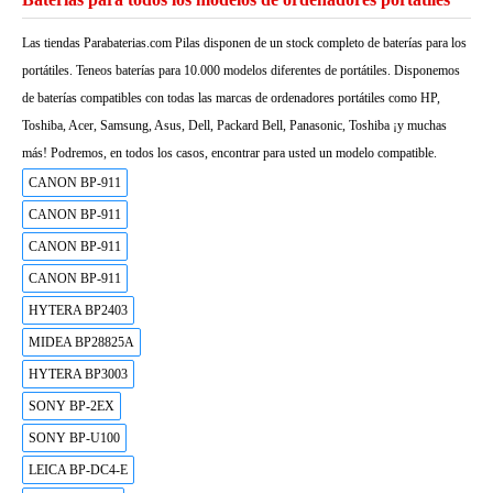
Las tiendas Parabaterias.com Pilas disponen de un stock completo de baterías para los
portátiles. Teneos baterías para 10.000 modelos diferentes de portátiles. Disponemos
de baterías compatibles con todas las marcas de ordenadores portátiles como HP,
Toshiba, Acer, Samsung, Asus, Dell, Packard Bell, Panasonic, Toshiba ¡y muchas
más! Podremos, en todos los casos, encontrar para usted un modelo compatible.
CANON BP-911
CANON BP-911
CANON BP-911
CANON BP-911
HYTERA BP2403
MIDEA BP28825A
HYTERA BP3003
SONY BP-2EX
SONY BP-U100
LEICA BP-DC4-E