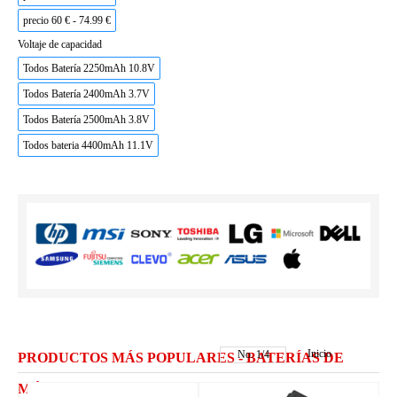
precio 60 € - 74.99 €
Voltaje de capacidad
Todos Batería 2250mAh 10.8V
Todos Batería 2400mAh 3.7V
Todos Batería 2500mAh 3.8V
Todos bateria 4400mAh 11.1V
Inicio
No.
1
/
4
PRODUCTOS MÁS POPULARES - BATERÍAS DE
MÓVILES BENCO