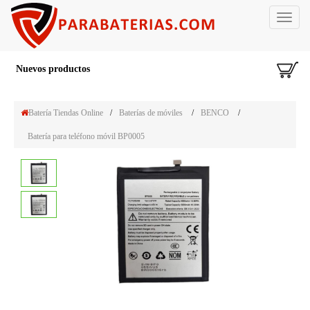
Toggle
navigat
Nuevos productos
Batería Tiendas Online
/
Baterías de móviles
/
BENCO
/
Batería para teléfono móvil BP0005