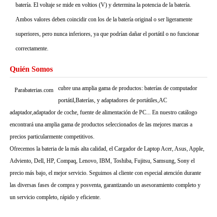
batería. El voltaje se mide en voltios (V) y determina la potencia de la batería.
Ambos valores deben coincidir con los de la batería original o ser ligeramente
superiores, pero nunca inferiores, ya que podrían dañar el portátil o no funcionar
correctamente.
Quién Somos
cubre una amplia gama de productos: baterías de computador
Parabaterias.com
portátil,Baterías, y adaptadores de portátiles,AC
adaptador,adaptador de coche, fuente de alimentación de PC... En nuestro catálogo
encontrará una amplia gama de productos seleccionados de las mejores marcas a
precios particularmente competitivos.
Ofrecemos la bateria de la más alta calidad, el Cargador de Laptop Acer, Asus, Apple,
Adviento, Dell, HP, Compaq, Lenovo, IBM, Toshiba, Fujitsu, Samsung, Sony el
precio más bajo, el mejor servicio. Seguimos al cliente con especial atención durante
las diversas fases de compra y posventa, garantizando un asesoramiento completo y
un servicio completo, rápido y eficiente.