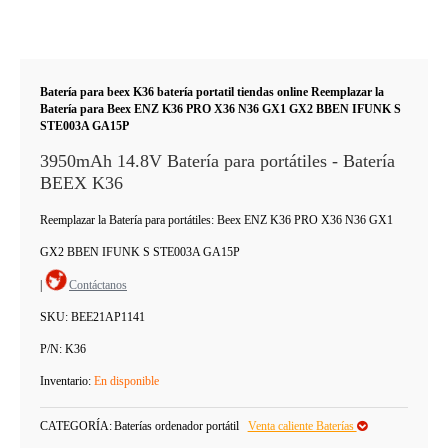
Batería para beex K36 batería portatil tiendas online Reemplazar la
Batería para Beex ENZ K36 PRO X36 N36 GX1 GX2 BBEN IFUNK S
STE003A GA15P
3950mAh 14.8V Batería para portátiles - Batería
BEEX K36
Reemplazar la Batería para portátiles: Beex ENZ K36 PRO X36 N36 GX1
GX2 BBEN IFUNK S STE003A GA15P
|
Contáctanos
SKU:
BEE21AP1141
P/N:
K36
Inventario:
En disponible
CATEGORÍA:
Baterías ordenador portátil
Venta caliente Baterías