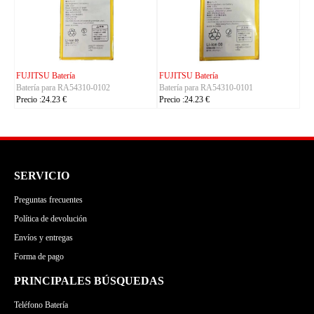
KYOCERA Batería
ACE Batería
01
Batería para 5AAXBT155
Batería para BAS022
Precio :24.23 €
Precio :24.23 €
SERVICIO
Preguntas frecuentes
Política de devolución
Envíos y entregas
Forma de pago
PRINCIPALES BÚSQUEDAS
Teléfono Batería