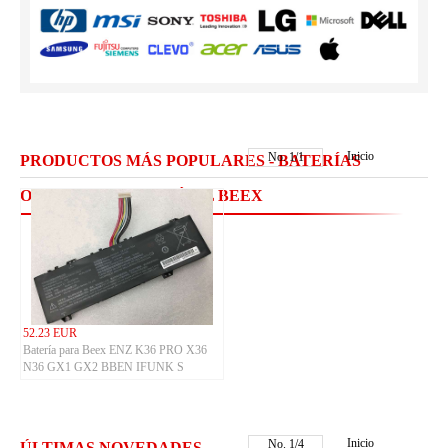
Inicio
No.
1
/
1
PRODUCTOS MÁS POPULARES - BATERÍAS
ORDENADOR PORTÁTIL BEEX
52.23 EUR
Batería para Beex ENZ K36 PRO X36
N36 GX1 GX2 BBEN IFUNK S
STE003A GA15P
Inicio
No.
1
/
4
ÚLTIMAS NOVEDADES