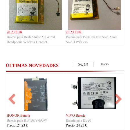
20.23 EUR
25.23 EUR
Batería para Beats Studio2.0 Wired
Batería para Beats by Dre Solo 2 and
Headphone Wireless Headset
Solo 3 Wireless
Inicio
No.
1
/
4
ÚLTIMAS NOVEDADES
NOKIA Batería
ASUS Batería
Batería para BL-25AA
Batería para C21P2401
Precio :23.23 €
Precio :37.23 €