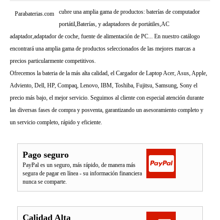
cubre una amplia gama de productos: baterías de computador
Parabaterias.com
portátil,Baterías, y adaptadores de portátiles,AC
adaptador,adaptador de coche, fuente de alimentación de PC... En nuestro catálogo
encontrará una amplia gama de productos seleccionados de las mejores marcas a
precios particularmente competitivos.
Ofrecemos la bateria de la más alta calidad, el Cargador de Laptop Acer, Asus, Apple,
Adviento, Dell, HP, Compaq, Lenovo, IBM, Toshiba, Fujitsu, Samsung, Sony el
precio más bajo, el mejor servicio. Seguimos al cliente con especial atención durante
las diversas fases de compra y posventa, garantizando un asesoramiento completo y
un servicio completo, rápido y eficiente.
Pago seguro
PayPal es un seguro, más rápido, de manera más
segura de pagar en línea - su información financiera
nunca se comparte.
Calidad Alta