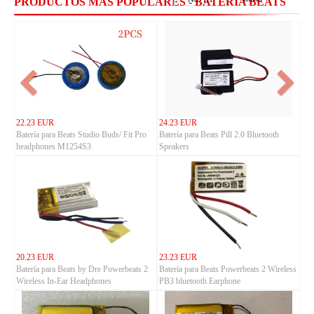
PRODUCTOS MÁS POPULARES - BATERÍA BEATS
22.23 EUR
24.23 EUR
Batería para Beats Studio Buds/ Fit Pro
Batería para Beats Pill 2.0 Bluetooth
headphones M1254S3
Speakers
20.23 EUR
23.23 EUR
Batería para Beats by Dre Powerbeats 2
Batería para Beats Powerbeats 2 Wireless
Wireless In-Ear Headphones
PB3 bluetooth Earphone