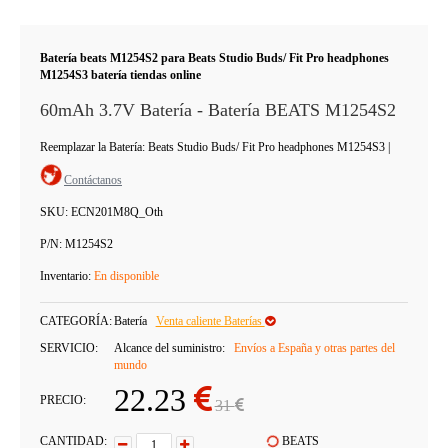
Batería beats M1254S2 para Beats Studio Buds/ Fit Pro headphones
M1254S3 batería tiendas online
60mAh 3.7V Batería - Batería BEATS M1254S2
Reemplazar la Batería: Beats Studio Buds/ Fit Pro headphones M1254S3
|
Contáctanos
SKU:
ECN201M8Q_Oth
P/N:
M1254S2
Inventario:
En disponible
CATEGORÍA:
Batería
Venta caliente Baterías
SERVICIO:
Alcance del suministro:
Envíos a España y otras partes del
mundo
22.23
PRECIO:
31
CANTIDAD:
BEATS