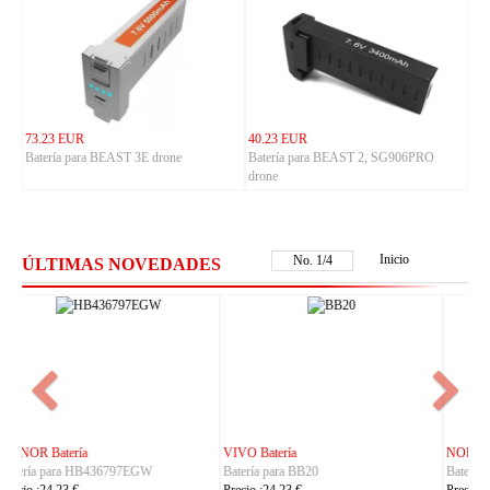
73.23 EUR
40.23 EUR
Batería para BEAST 3E drone
Batería para BEAST 2, SG906PRO
drone
Inicio
No.
1
/
4
ÚLTIMAS NOVEDADES
NOKIA Batería
ASUS Batería
Batería para BL-25AA
Batería para C21P2401