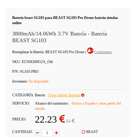
Batería beast SG103 para BEAST SG103 Pro Drone batería tiendas
online
3800mAh/14.06Wh 3.7V Batería - Batería
BEAST SG103
Reemplazar la Batería: BEAST SG103 Pro Drone
|
Contáctanos
SKU:
ECN6I26M12A_Oth
P/N:
SG103 PRO
Inventario:
En disponible
CATEGORÍA:
Batería
Venta caliente Baterías
SERVICIO:
Alcance del suministro:
Envíos a España y otras partes del
mundo
22.23
PRECIO:
31
CANTIDAD:
BEAST