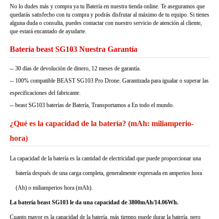
No lo dudes más y compra ya tu Batería en nuestra tienda online. Te aseguramos que
quedarás satisfecho con tu compra y podrás disfrutar al máximo de tu equipo. Si tienes
alguna duda o consulta, puedes contactar con nuestro servicio de atención al cliente,
que estará encantado de ayudarte.
Batería beast SG103 Nuestra Garantía
-- 30 días de devolución de dinero, 12 meses de garantía.
-- 100% compatible BEAST SG103 Pro Drone. Garantizada para igualar o superar las
especificaciones del fabricante.
-- beast SG103 baterías de Batería, Transportamos a En todo el mundo.
¿Qué es la capacidad de la batería? (mAh: miliamperio-
hora)
La capacidad de la batería es la cantidad de electricidad que puede proporcionar una
batería después de una carga completa, generalmente expresada en amperios hora
(Ah) o miliamperios hora (mAh).
La batería beast SG103 le da una capacidad de 3800mAh/14.06Wh.
Cuanto mayor es la capacidad de la batería, más tiempo puede durar la batería, pero