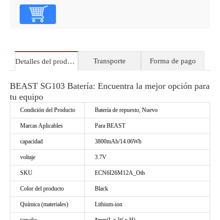
Transporte
Forma de pago
Detalles del producto
BEAST SG103 Batería: Encuentra la mejor opción para
tu equipo
Condición del Producto
Batería de repuesto, Nuevo
Marcas Aplicables
Para BEAST
capacidad
3800mAh/14.06Wh
voltaje
3.7V
SKU
ECN6I26M12A_Oth
Color del producto
Black
Química (materiales)
Lithium-ion